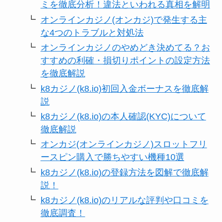
ミを徹底分析！違法といわれる真相を解明
オンラインカジノ(オンカジ)で発生する主
な4つのトラブルと対処法
オンラインカジノのやめどき決めてる？お
すすめの利確・損切りポイントの設定方法
を徹底解説
k8カジノ(k8.io)初回入金ボーナスを徹底解
説
k8カジノ(k8.io)の本人確認(KYC)について
徹底解説
オンカジ(オンラインカジノ)スロットフリ
ースピン購入で勝ちやすい機種10選
k8カジノ(k8.io)の登録方法を図解で徹底解
説！
k8カジノ(k8.io)のリアルな評判や口コミを
徹底調査！