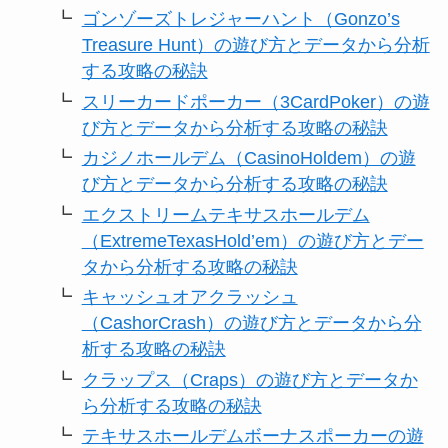
ゴンゾーズトレジャーハント（Gonzo’s
Treasure Hunt）の遊び方とデータから分析
する攻略の秘訣
スリーカードポーカー（3CardPoker）の遊
び方とデータから分析する攻略の秘訣
カジノホールデム（CasinoHoldem）の遊
び方とデータから分析する攻略の秘訣
エクストリームテキサスホールデム
（ExtremeTexasHold’em）の遊び方とデー
タから分析する攻略の秘訣
キャッシュオアクラッシュ
（CashorCrash）の遊び方とデータから分
析する攻略の秘訣
クラップス（Craps）の遊び方とデータか
ら分析する攻略の秘訣
テキサスホールデムボーナスポーカーの遊