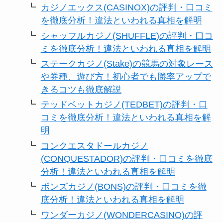
カジノエックス(CASINOX)の評判・口コミ
を徹底分析！違法といわれる真相を解明
シャッフルカジノ(SHUFFLE)の評判・口コ
ミを徹底分析！違法といわれる真相を解明
ステークカジノ(Stake)の競馬の対象レース
や券種、遊び方！初心者でも勝率アップで
きるコツも徹底解説
テッドベットカジノ(TEDBET)の評判・口
コミを徹底分析！違法といわれる真相を解
明
コンクエスタドールカジノ
(CONQUESTADOR)の評判・口コミを徹底
分析！違法といわれる真相を解明
ボンズカジノ(BONS)の評判・口コミを徹
底分析！違法といわれる真相を解明
ワンダーカジノ(WONDERCASINO)の評