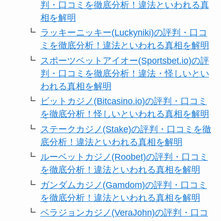
判・口コミを徹底分析！違法といわれる真
相を解明
ラッキーニッキー(Luckyniki)の評判・口コ
ミを徹底分析！違法といわれる真相を解明
スポーツベットアイオー(Sportsbet.io)の評
判・口コミを徹底分析！違法・怪しいとい
われる真相を解明
ビットカジノ(Bitcasino.io)の評判・口コミ
を徹底分析！怪しいといわれる真相を解明
ステークカジノ(Stake)の評判・口コミを徹
底分析！違法といわれる真相を解明
ルーベットカジノ(Roobet)の評判・口コミ
を徹底分析！違法といわれる真相を解明
ガンダムカジノ(Gamdom)の評判・口コミ
を徹底分析！違法といわれる真相を解明
ベラジョンカジノ(VeraJohn)の評判・口コ