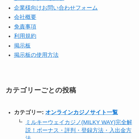
企業様向けお問い合わせフォーム
会社概要
免責事項
利用規約
掲示板
掲示板の使用方法
カテゴリーごとの投稿
カテゴリー:
オンラインカジノサイト一覧
ミルキーウェイカジノ(MILKY WAY)完全解
説！ボーナス・評判・登録方法・入出金方
法