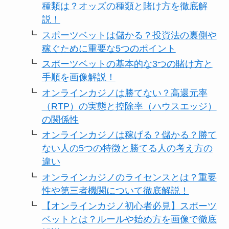
種類は？オッズの種類と賭け方を徹底解
説！
スポーツベットは儲かる？投資法の裏側や
稼ぐために重要な5つのポイント
スポーツベットの基本的な3つの賭け方と
手順を画像解説！
オンラインカジノは勝てない？高還元率
（RTP）の実態と控除率（ハウスエッジ）
の関係性
オンラインカジノは稼げる？儲かる？勝て
ない人の5つの特徴と勝てる人の考え方の
違い
オンラインカジノのライセンスとは？重要
性や第三者機関について徹底解説！
【オンラインカジノ初心者必見】スポーツ
ベットとは？ルールや始め方を画像で徹底