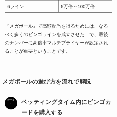
6ライン
5万倍～100万倍
『メガボール』で高額配当を得るためには、なる
べく多くのビンゴラインを成立させた上で、最後
のナンバーに高倍率マルチプライヤーが設定され
ることが重要ということです。
メガボールの遊び方を流れで解説
ベッティングタイム内にビンゴカ
STEP
ードを購入する