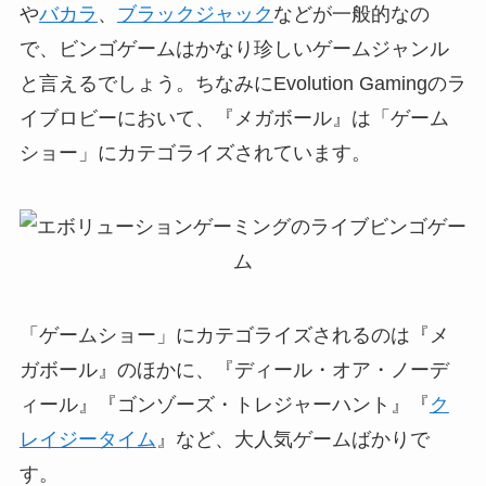
や
バカラ
、
ブラックジャック
などが一般的なの
で、ビンゴゲームはかなり珍しいゲームジャンル
と言えるでしょう。ちなみにEvolution Gamingのラ
イブロビーにおいて、『メガボール』は「ゲーム
ショー」にカテゴライズされています。
「ゲームショー」にカテゴライズされるのは『メ
ガボール』のほかに、『ディール・オア・ノーデ
ィール』『ゴンゾーズ・トレジャーハント』『
ク
レイジータイム
』など、大人気ゲームばかりで
す。