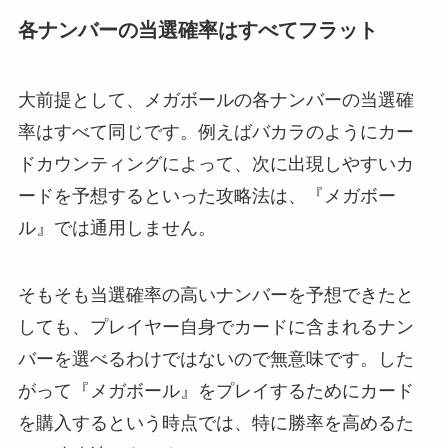
各ナンバーの当選確率はすべてフラット
大前提として、メガボールの各ナンバーの当選確
率はすべて同じです。例えばバカラのようにカー
ドカウンティングによって、次に出現しやすいカ
ードを予想するといった攻略法は、『メガボー
ル』では通用しません。
そもそも当選確率の高いナンバーを予想できたと
しても、プレイヤー自身でカードに含まれるナン
バーを選べるわけではないので無意味です。した
がって『メガボール』をプレイするためにカード
を購入するという時点では、特に勝率を高めるた