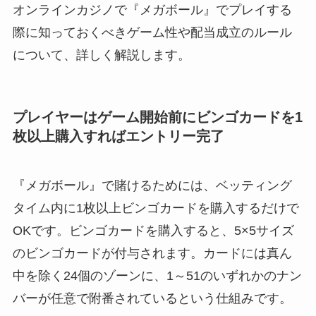
オンラインカジノで『メガボール』でプレイする
際に知っておくべきゲーム性や配当成立のルール
について、詳しく解説します。
プレイヤーはゲーム開始前にビンゴカードを1
枚以上購入すればエントリー完了
『メガボール』で賭けるためには、ベッティング
タイム内に1枚以上ビンゴカードを購入するだけで
OKです。ビンゴカードを購入すると、5×5サイズ
のビンゴカードが付与されます。カードには真ん
中を除く24個のゾーンに、1～51のいずれかのナン
バーが任意で附番されているという仕組みです。