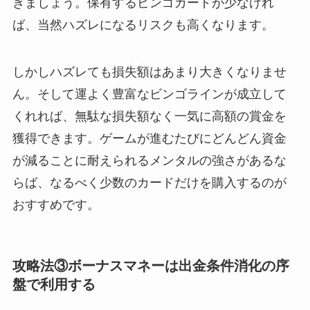
きましょう。保有するビンゴカードが少なけれ
ば、当然ハズレになるリスクも高くなります。
しかしハズレても損失額はあまり大きくなりませ
ん。そして運よく豊富なビンゴラインが成立して
くれれば、無駄な損失額なく一気に高額の賞金を
獲得できます。ゲームが進むたびにどんどん資金
が減ることに耐えられるメンタルの強さがあるな
らば、なるべく少数のカードだけを購入するのが
おすすめです。
攻略法③ボーナスマネーは出金条件消化の序
盤で利用する