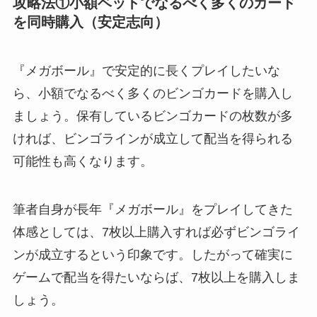
攻略法①小額ベットでなるべく多くのカード
を同時購入（安定志向）
『メガボール』で安定的に長くプレイしたいな
ら、小額でなるべく多くのビンゴカードを購入し
ましょう。保有しているビンゴカードの枚数が多
ければ、ビンゴラインが成立して配当を得られる
可能性も高くなります。
筆者自身が長年『メガボール』をプレイしてきた
体感としては、7枚以上購入すれば必ずビンゴライ
ンが成立するという印象です。したがって確実に
ゲームで配当を得たいならば、7枚以上を購入しま
しょう。