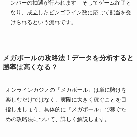
ンバーの抽選が行われます。そしてゲーム終了と
なり、成立したビンゴライン数に応じて配当を受
けられるという流れです。
メガボールの攻略法！データを分析すると
勝率は高くなる？
オンラインカジノの『メガボール』は単に賭けを
楽しむだけではなく、実際に大きく稼ぐことを目
指しましょう。具体的に『メガボール』で稼ぐた
めの攻略法について、詳しく解説します。