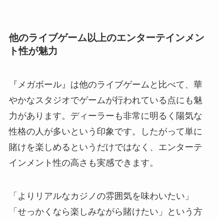
他のライブゲーム以上のエンターテインメン
ト性が魅力
『メガボール』は他のライブゲームと比べて、華
やかなスタジオでゲームが行われている点にも魅
力があります。ディーラーも非常に明るく陽気な
性格の人が多いという印象です。したがって単に
賭けを楽しめるというだけではなく、エンターテ
インメント性の高さも実感できます。
「よりリアルなカジノの雰囲気を味わいたい」
「せっかくなら楽しみながら賭けたい」という方