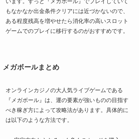
います。ずっと『メガボール』でプレイしていて
もなかなか出金条件クリアには近づかないので、
ある程度残高を増やせたら消化率の高いスロット
ゲームでのプレイに移行するのがおすすめです。
メガボールまとめ
オンラインカジノの大人気ライブゲームである
『メガボール』は、運の要素が強いものの目指す
べき稼ぎ方によって攻略法があります。具体的に
は以下のような方法です。