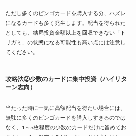
ただし多くのビンゴカードを購入する分、ハズレ
になるカードも多く発生します。配当を得られた
としても、結局投資金額以上を回収できない「ト
リガミ」の状態になる可能性も高い点には注意し
てください。
攻略法②少数のカードに集中投資（ハイリタ
ーン志向）
当たった時に一気に高額配当を得たい場合には、
無駄に多くのビンゴカードを購入しすぎるのでは
なく、1～5枚程度の少数のカードだけに留めてお