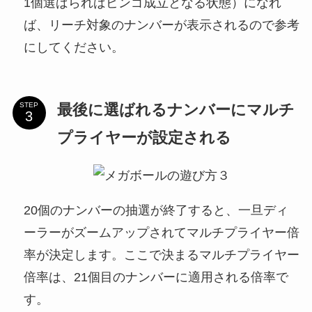
1個選ばらればビンゴ成立となる状態）になれ
ば、リーチ対象のナンバーが表示されるので参考
にしてください。
最後に選ばれるナンバーにマルチ
STEP
プライヤーが設定される
20個のナンバーの抽選が終了すると、一旦ディ
ーラーがズームアップされてマルチプライヤー倍
率が決定します。ここで決まるマルチプライヤー
倍率は、21個目のナンバーに適用される倍率で
す。