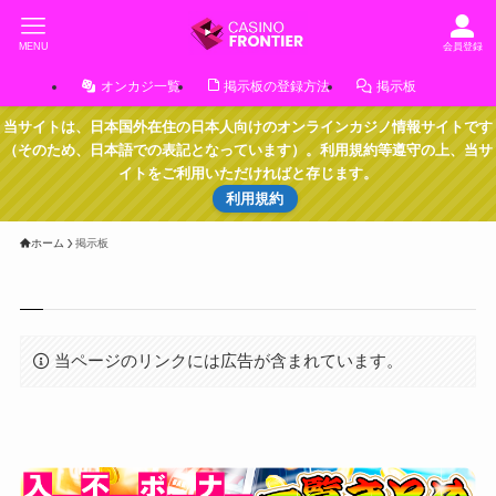
MENU
会員登録
オンカジ一覧
掲示板の登録方法
掲示板
当サイトは、日本国外在住の日本人向けのオンラインカジノ情報サイトです
（そのため、日本語での表記となっています）。利用規約等遵守の上、当サ
イトをご利用いただければと存じます。
利用規約
ホーム
掲示板
当ページのリンクには広告が含まれています。