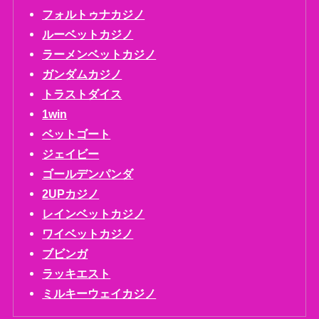
フォルトゥナカジノ
ルーベットカジノ
ラーメンベットカジノ
ガンダムカジノ
トラストダイス
1win
ベットゴート
ジェイビー
ゴールデンパンダ
2UPカジノ
レインベットカジノ
ワイベットカジノ
ブビンガ
ラッキエスト
ミルキーウェイカジノ