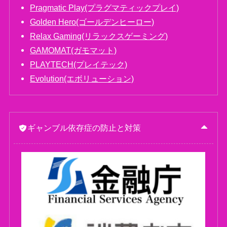
Pragmatic Play(プラグマティックプレイ)
Golden Hero(ゴールデンヒーロー)
Relax Gaming(リラックスゲーミング)
GAMOMAT(ガモマット)
PLAYTECH(プレイテック)
Evolution(エボリューション)
ギャンブル依存症の防止と対策