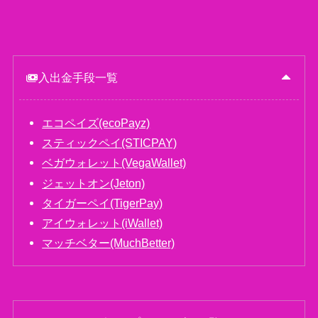
入出金手段一覧
エコペイズ(ecoPayz)
スティックペイ(STICPAY)
ベガウォレット(VegaWallet)
ジェットオン(Jeton)
タイガーペイ(TigerPay)
アイウォレット(iWallet)
マッチベター(MuchBetter)