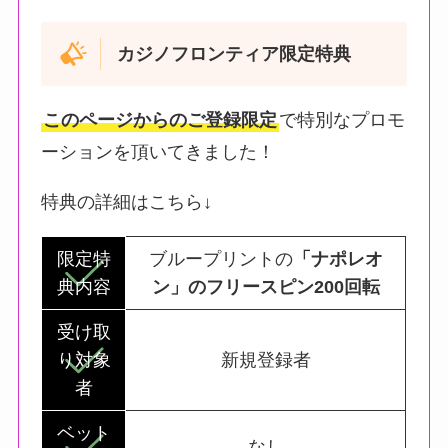
カジノフロンティア限定特典
このページからのご登録限定
で特別なプロモ
ーションを頂いてきました！
特典の詳細はこちら↓
限定特
ブループリントの
「ナポレオ
典内容
ン」のフリースピン200回転
受け取
り対象
新規登録者
者
ベット
なし