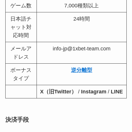
ゲーム数
7,000種類以上
日本語チ
24時間
ャット対
応時間
メールア
info-jp@1xbet-team.com
ドレス
ボーナス
逆分離型
タイプ
X（旧Twitter）
/
Instagram
/
LINE
決済手段