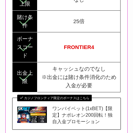
上限
賭け条
25
倍
件
ボーナ
スコー
FRONTIER4
ド
キャッシュなのでなし
出金上
※出金には賭け条件消化のため
限
入金が必要
カジノフロンティア限定のボーナスはこちら
ワンバイベット(1xBET)【限
定】ナポレオン200回転！独
自入金プロモーション