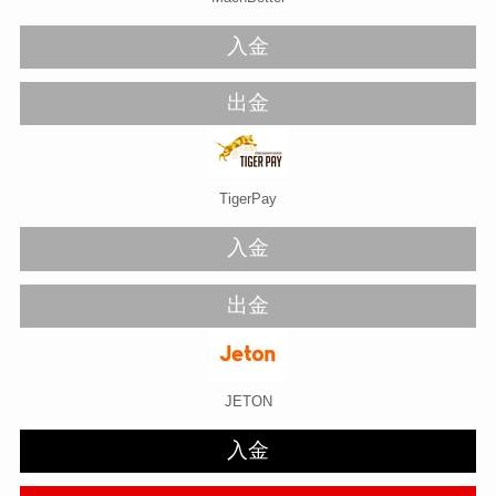
入金
出金
TigerPay
入金
出金
JETON
入金