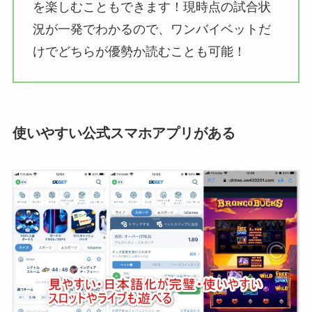
を楽しむこともできます！現時点の試合状
況が一発でわかるので、ワンバイベットだ
けでどちらが優勢か読むことも可能！
使いやすい公式スマホアプリがある