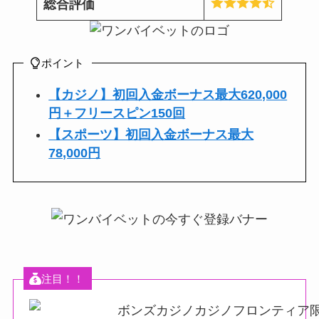
総合評価
ポイント
【カジノ】初回入金ボーナス最大620,000
円＋フリースピン150回
【スポーツ】初回入金ボーナス最大
78,000円
注目！！