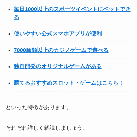
毎日1000以上のスポーツイベントにベットでき
る
使いやすい公式スマホアプリが便利
7000種類以上のカジノゲームで遊べる
独自開発のオリジナルゲームがある
勝てるおすすめスロット・ゲームはこちら！
といった特徴があります。
それぞれ詳しく解説しましょう。