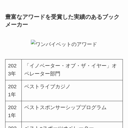
豊富なアワードを受賞した実績のあるブック
メーカー
202
「イノベーター・オブ・ザ・イヤー」オ
3年
ペレーター部門
202
ベストライブカジノ
1年
202
ベストスポンサーシッププログラム
1年