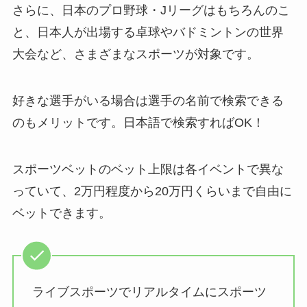
さらに、日本のプロ野球・Jリーグはもちろんのこ
と、日本人が出場する卓球やバドミントンの世界
大会など、さまざまなスポーツが対象です。
好きな選手がいる場合は選手の名前で検索できる
のもメリットです。日本語で検索すればOK！
スポーツベットのベット上限は各イベントで異な
っていて、2万円程度から20万円くらいまで自由に
ベットできます。
ライブスポーツでリアルタイムにスポーツ