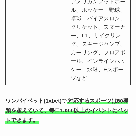
アメリカンフットボー
ル、ホッケー、野球、
卓球、バイアスロン、
クリケット、スヌーカ
ー、F1、サイクリン
グ、スキージャンプ、
カーリング、フロアボ
ール、インラインホッ
ケー、水球、Eスポー
ツなど
ワンバイベット(1xbet)
で
対応するスポーツは60種
類を超えていて、毎日1,000以上のイベントにベッ
トできます。