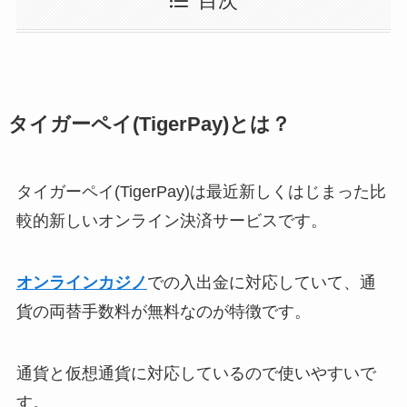
目次
タイガーペイ(TigerPay)とは？
タイガーペイ(TigerPay)は最近新しくはじまった比
較的新しいオンライン決済サービスです。
オンラインカジノ
での入出金に対応していて、通
貨の両替手数料が無料なのが特徴です。
通貨と仮想通貨に対応しているので使いやすいで
す。