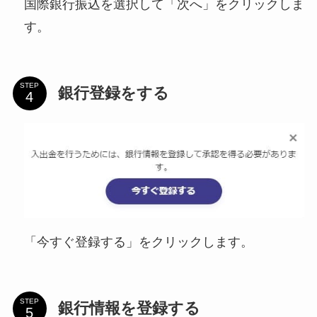
国際銀行振込を選択して「次へ」をクリックしま
す。
STEP
銀行登録をする
「今すぐ登録する」をクリックします。
STEP
銀行情報を登録する