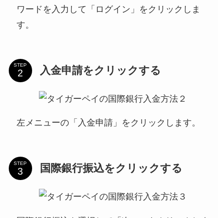
ワードを入力して「ログイン」をクリックしま
す。
STEP
入金申請をクリックする
左メニューの「入金申請」をクリックします。
STEP
国際銀行振込をクリックする