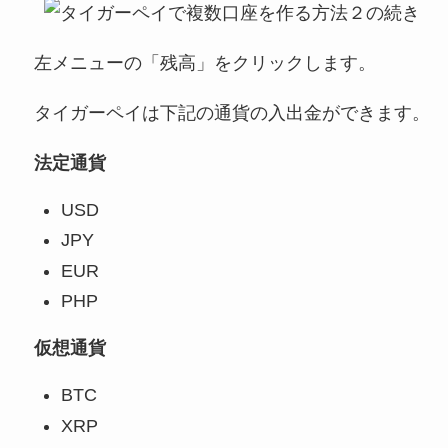
左メニューの「残高」をクリックします。
タイガーペイは下記の通貨の入出金ができます。
法定通貨
USD
JPY
EUR
PHP
仮想通貨
BTC
XRP