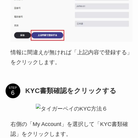
情報に間違えが無ければ「上記内容で登録する」
をクリックします。
STEP
KYC書類確認をクリックする
右側の「My Account」を選択して「KYC書類確
認」をクリックします。