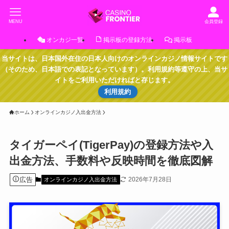
MENU
会員登録
オンカジ一覧
掲示板の登録方法
掲示板
当サイトは、日本国外在住の日本人向けのオンラインカジノ情報サイトです
（そのため、日本語での表記となっています）。利用規約等遵守の上、当サ
イトをご利用いただければと存じます。
利用規約
ホーム
オンラインカジノ入出金方法
タイガーペイ(TigerPay)の登録方法や入
出金方法、手数料や反映時間を徹底図解
広告
2026年7月28日
オンラインカジノ入出金方法