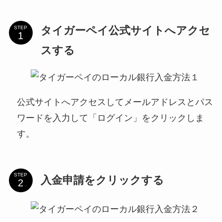
タイガーペイ公式サイトへアクセ
STEP
スする
公式サイトへアクセスしてメールアドレスとパス
ワードを入力して「ログイン」をクリックしま
す。
STEP
入金申請をクリックする