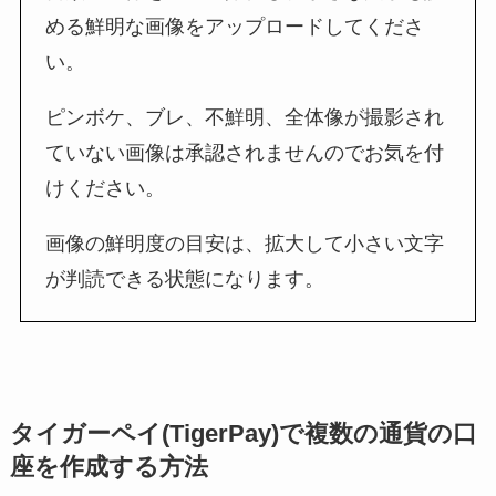
める鮮明な画像をアップロードしてくださ
い。
ピンボケ、ブレ、不鮮明、全体像が撮影され
ていない画像は承認されませんのでお気を付
けください。
画像の鮮明度の目安は、拡大して小さい文字
が判読できる状態になります。
タイガーペイ(TigerPay)で複数の通貨の口
座を作成する方法