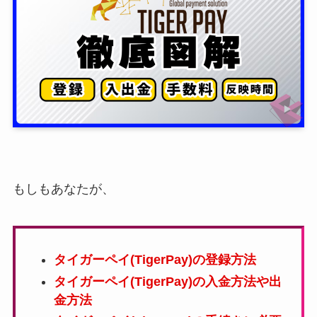
もしもあなたが、
タイガーペイ(TigerPay)の登録方法
タイガーペイ(TigerPay)の入金方法や出
金方法