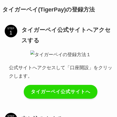
タイガーペイ(TigerPay)の登録方法
タイガーペイ公式サイトへアクセ
STEP
スする
公式サイトへアクセスして「口座開設」をクリッ
クします。
タイガーペイ公式サイトへ
STEP