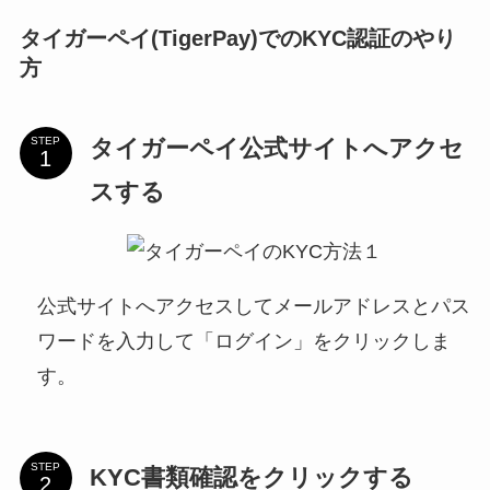
タイガーペイ(TigerPay)でのKYC認証のやり
方
タイガーペイ公式サイトへアクセ
STEP
スする
公式サイトへアクセスしてメールアドレスとパス
ワードを入力して「ログイン」をクリックしま
す。
STEP
KYC書類確認をクリックする