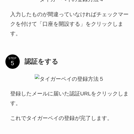
入力したものが間違っていなければチェックマー
クを付けて「口座を開設する」をクリックしま
す。
STEP
認証をする
登録したメールに届いた認証URLをクリックしま
す。
これでタイガーペイの登録が完了します。