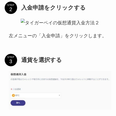
STEP
入金申請をクリックする
左メニューの「入金申請」をクリックします。
STEP
通貨を選択する