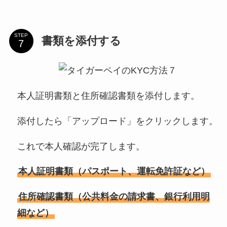
STEP
書類を添付する
本人証明書類と住所確認書類を添付します。
添付したら「アップロード」をクリックします。
これで本人確認が完了します。
本人証明書類（パスポート、運転免許証など）
住所確認書類（公共料金の請求書、銀行利用明
細など）