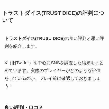
トラストダイス(TRUST DICE)の評判につ
いて
トラストダイス(TRUSU DICE)
の良い評判と悪い評
判を紹介します。
X（旧Twitter）を中心にSNSを調査した結果をまと
めています。実際のプレイヤーがどのような評価
をしているのか、プレイ前に確認しておきましょ
う！
良い評判・口コミ