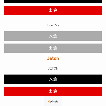
出金
TigerPay
入金
出金
JETON
入金
出金