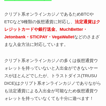
クリプト系オンラインカジノであるためBTCや
ETCなど9種類の仮想通貨に対応し、
法定通貨はク
レジットカードや銀行送金、MuchBetter・
Jetonbank・STICPAY・VegaWallet
などのさまざ
まな入金方法に対応しています。
クリプト系オンラインカジノの多くは仮想通貨ウ
ォレットを持っていないと入出金ができないケー
スがほとんどでしたが、トラストダイス(TRUSU
DICE)はクリプト系オンラインカジノでありながら
も法定通貨による入出金が可能なため仮想通貨ウ
ォレットを持っていなくても十分に遊べます！