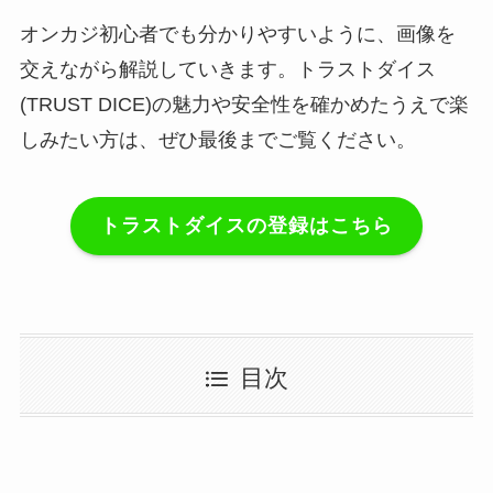
オンカジ初心者でも分かりやすいように、画像を
交えながら解説していきます。トラストダイス
(TRUST DICE)の魅力や安全性を確かめたうえで楽
しみたい方は、ぜひ最後までご覧ください。
トラストダイスの登録はこちら
目次