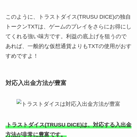
このように、トラストダイス(TRUSU DICE)の独自
トークンTXTは、ゲームのプレイをさらにお得にし
てくれる強い味方です。利益の底上げを狙うので
あれば、一般的な仮想通貨よりもTXTの使用がおす
すめですよ！
対応入出金方法が豊富
トラストダイス(TRUSU DICE)は、対応する入出金
方法が非常に豊富です。