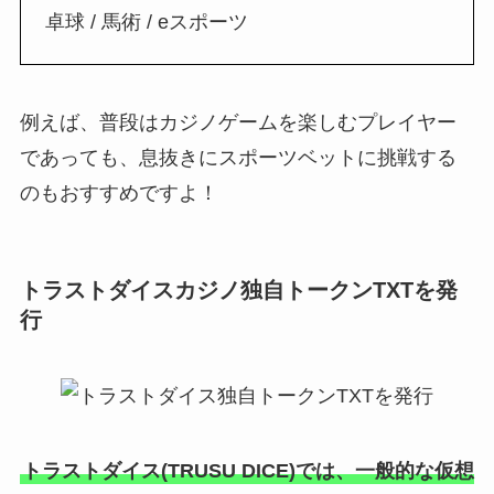
卓球 / 馬術 / eスポーツ
例えば、普段はカジノゲームを楽しむプレイヤー
であっても、息抜きにスポーツベットに挑戦する
のもおすすめですよ！
トラストダイスカジノ独自トークンTXTを発
行
トラストダイス(TRUSU DICE)では、一般的な仮想