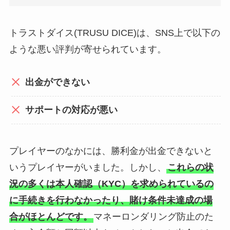
トラストダイス(TRUSU DICE)は、SNS上で以下の
ような悪い評判が寄せられています。
出金ができない
サポートの対応が悪い
プレイヤーのなかには、勝利金が出金できないと
いうプレイヤーがいました。しかし、
これらの状
況の多くは本人確認（KYC）を求められているの
に手続きを行わなかったり、賭け条件未達成の場
合がほとんどです。
マネーロンダリング防止のた