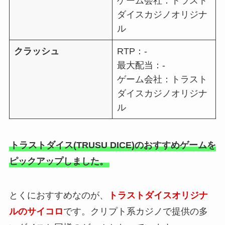
ゲーム会社：トラスト
ダイスカジノオリジナ
ル
クラッシュ
RTP：-
最大配当：-
ゲーム会社：トラスト
ダイスカジノオリジナ
ル
トラストダイス(TRUSU DICE)のおすすめゲームを
ピックアップしました。
とくにおすすめなのが、
トラストダイスオリジナ
ルのサイコロ
です。クリプト系カジノで提供の多