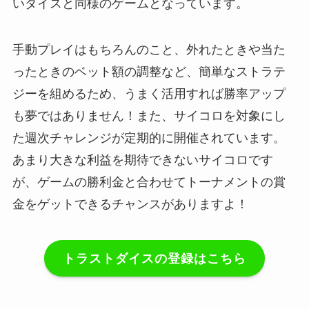
いダイスと同様のゲームとなっています。
手動プレイはもちろんのこと、外れたときや当た
ったときのベット額の調整など、簡単なストラテ
ジーを組めるため、うまく活用すれば勝率アップ
も夢ではありません！また、サイコロを対象にし
た週次チャレンジが定期的に開催されています。
あまり大きな利益を期待できないサイコロです
が、ゲームの勝利金と合わせてトーナメントの賞
金をゲットできるチャンスがありますよ！
トラストダイスの登録はこちら