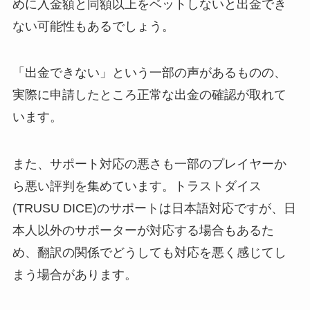
めに入金額と同額以上をベットしないと出金でき
ない可能性もあるでしょう。
「出金できない」という一部の声があるものの、
実際に申請したところ正常な出金の確認が取れて
います。
また、サポート対応の悪さも一部のプレイヤーか
ら悪い評判を集めています。トラストダイス
(TRUSU DICE)のサポートは日本語対応ですが、日
本人以外のサポーターが対応する場合もあるた
め、翻訳の関係でどうしても対応を悪く感じてし
まう場合があります。