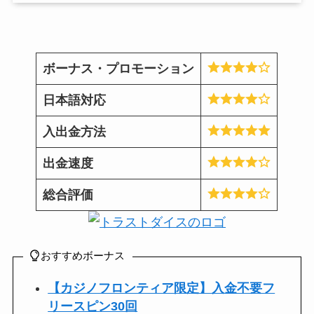
ボーナス・プロモーション
日本語対応
入出金方法
出金速度
総合評価
おすすめボーナス
【カジノフロンティア限定】入金不要フ
リースピン30回