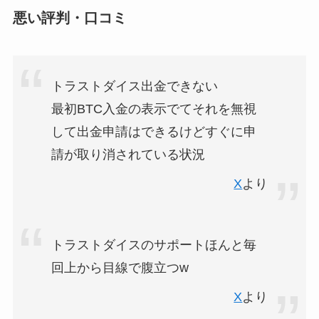
悪い評判・口コミ
トラストダイス出金できない
最初BTC入金の表示でてそれを無視
して出金申請はできるけどすぐに申
請が取り消されている状況
X
より
トラストダイスのサポートほんと毎
回上から目線で腹立つw
X
より