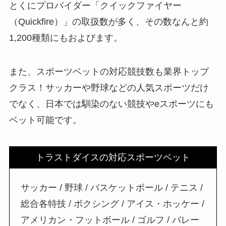
とくにプロバイダー「クイックファイヤー
（Quickfire）」の取扱数が多く、その数なんと約
1,200種類にもおよびます。
また、スポーツベットの対応競技数も業界トップ
クラス！サッカーや野球などの人気スポーツだけ
でなく、日本では馴染のない競技やeスポーツにも
ベット可能です。
トラストダイスの対応スポーツベット
サッカー / 野球 / バスケットボール / テニス /
総合各特技 / ボクシング / アイス・ホッケー /
アメリカン・フットボール / ゴルフ / バレー