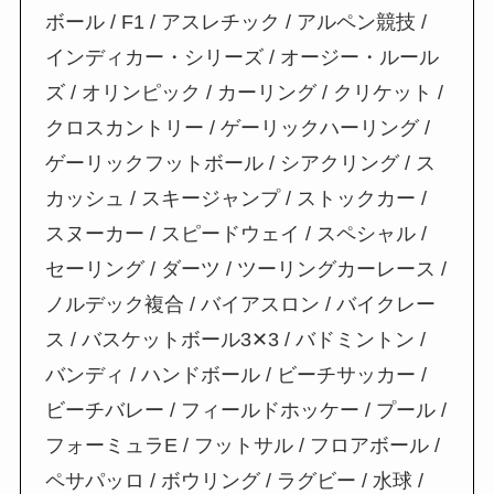
ボール / F1 / アスレチック / アルペン競技 /
インディカー・シリーズ / オージー・ルール
ズ / オリンピック / カーリング / クリケット /
クロスカントリー / ゲーリックハーリング /
ゲーリックフットボール / シアクリング / ス
カッシュ / スキージャンプ / ストックカー /
スヌーカー / スピードウェイ / スペシャル /
セーリング / ダーツ / ツーリングカーレース /
ノルデック複合 / バイアスロン / バイクレー
ス / バスケットボール3✕3 / バドミントン /
バンディ / ハンドボール / ビーチサッカー /
ビーチバレー / フィールドホッケー / プール /
フォーミュラE / フットサル / フロアボール /
ペサパッロ / ボウリング / ラグビー / 水球 /