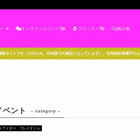
イド
オンラインカジノ一覧
スロット一覧
掲示板
情報サイトです（そのため、日本語での表記となっています）。利用規約等遵守の
イベント
– category –
トアイオー
プレイオジョ