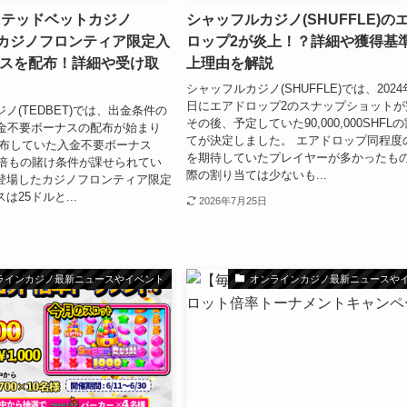
】テッドベットカジノ
シャッフルカジノ(SHUFFLE)の
)でカジノフロンティア限定入
ロップ2が炎上！？詳細や獲得基
スを配布！詳細や受け取
上理由を解説
シャッフルカジノ(SHUFFLE)では、2024
日にエアドロップ2のスナップショットが
ノ(TEDBET)では、出金条件の
その後、予定していた90,000,000SHFL
入金不要ボーナスの配布が始まり
てが決定しました。 エアドロップ同程度
配布していた入金不要ボーナス
を期待していたプレイヤーが多かったも
0倍もの賭け条件が課せられてい
際の割り当ては少ないも...
登場したカジノフロンティア限定
25ドルと...
2026年7月25日
ラインカジノ最新ニュースやイベント
オンラインカジノ最新ニュースや