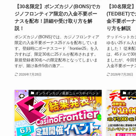
【30名限定】ボンズカジノ(BONS)でカ
【30名限定
ジノフロンティア限定の入金不要ボー
(TEDBET
ナスを配布！詳細や受け取り方を解
金不要ボーナ
説！
り方を解説
ボンズカジノ(BONS)では、カジノフロンティア
テッドベットカジ
限定の入金不要ボーナス25ドルを配布していま
ゆるい25ドル
す。登録時にボーナスコード「frontier25」を入
ました！ 従来
力すれば、限定30名に25ドルが配布されます。
は、45ドルで3
新規登録者30名への限定配布となってしまいま
ましたが、今回
すが、賭け条件5倍の激ア...
入金不要ボーナスは
2026年7月28日
2026年7月28日
オンラインカジノ最新ニュースやイベント
オン