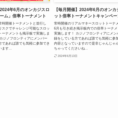
2024年6月のオンカジスロ
【毎月開催】2024年6月のオンカ
ーム」倍率トーナメント
ット倍率トーナメントキャンペー
常時開催トーナメントと並行し
常時開催のリアルマネースロットトーナ
リスクでチャレンジ可能なスロッ
6月も引き続き掲示板内での倍率トーナメ
トーナメントも掲示板で実施しま
実施します！ カジノフロンティアにメン
もカジノフロンティアにメンバー
録をしている方であれば誰でも気軽に参
方であれば誰でも気軽に参加でき
内容となっていますので是非じゃんじゃ
ます...
ちゃってくださいね...
2024年6月13日