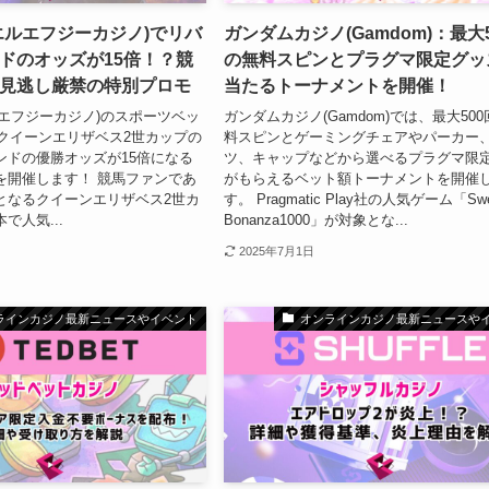
(エルエフジーカジノ)でリバ
ガンダムカジノ(Gamdom)：最大
ドのオッズが15倍！？競
の無料スピンとプラグマ限定グッ
見逃し厳禁の特別プロモ
当たるトーナメントを開催！
ルエフジーカジノ)のスポーツベッ
ガンダムカジノ(Gamdom)では、最大50
年クイーンエリザベス2世カップの
料スピンとゲーミングチェアやパーカー、
ンドの優勝オッズが15倍になる
ツ、キャップなどから選べるプラグマ限
を開催します！ 競馬ファンであ
がもらえるベット額トーナメントを開催
となるクイーンエリザベス2世カ
す。 Pragmatic Play社の人気ゲーム「Swe
で人気...
Bonanza1000」が対象とな...
2025年7月1日
ラインカジノ最新ニュースやイベント
オンラインカジノ最新ニュースや