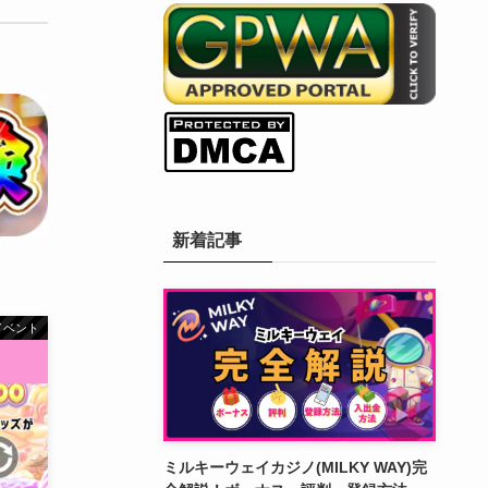
新着記事
イベント
ミルキーウェイカジノ(MILKY WAY)完