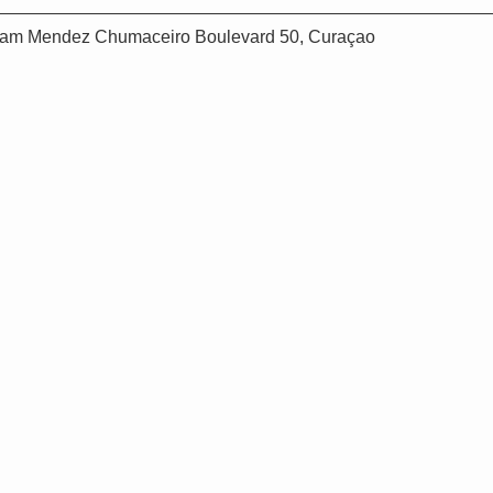
am Mendez Chumaceiro Boulevard 50, Curaçao