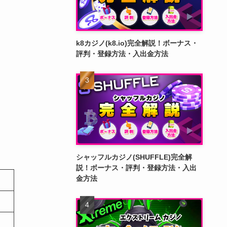
k8カジノ(k8.io)完全解説！ボーナス・
評判・登録方法・入出金方法
シャッフルカジノ(SHUFFLE)完全解
説！ボーナス・評判・登録方法・入出
金方法