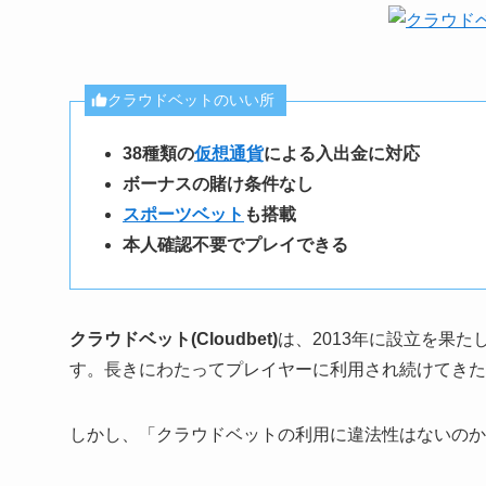
クラウドベットのいい所
38種類の
仮想通貨
による入出金に対応
ボーナスの賭け条件なし
スポーツベット
も搭載
本人確認不要でプレイできる
クラウドベット(Cloudbet)
は、2013年に設立を果
す。長きにわたってプレイヤーに利用され続けてきた
しかし、「クラウドベットの利用に違法性はないのか