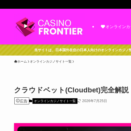
オンラインカ
当サイトは、日本国外在住の日本人向けのオンラインカジノ
ホーム
オンラインカジノサイト一覧
クラウドベット(Cloudbet)完
広告
2026年7月25日
オンラインカジノサイト一覧