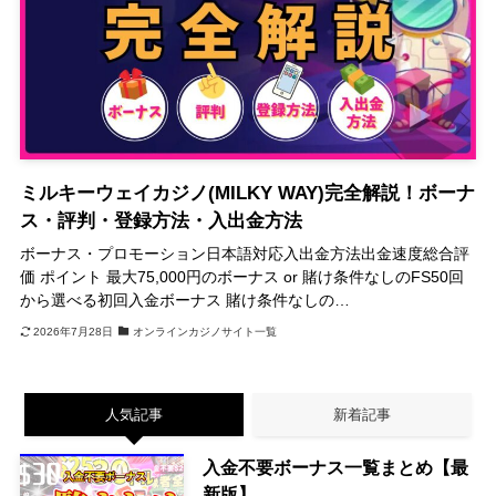
ミルキーウェイカジノ(MILKY WAY)完全解説！ボーナ
ス・評判・登録方法・入出金方法
ボーナス・プロモーション日本語対応入出金方法出金速度総合評
価 ポイント 最大75,000円のボーナス or 賭け条件なしのFS50回
から選べる初回入金ボーナス 賭け条件なしの…
2026年7月28日
オンラインカジノサイト一覧
人気記事
新着記事
入金不要ボーナス一覧まとめ【最
新版】