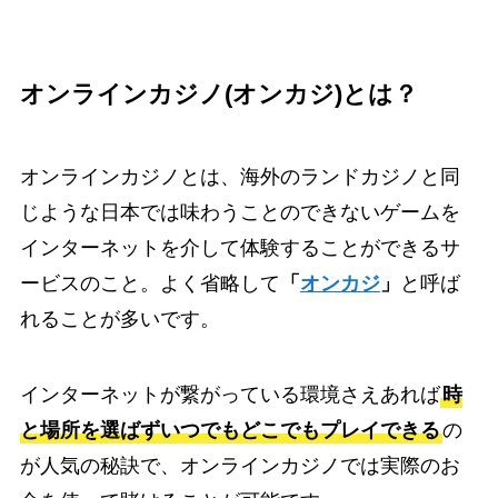
オンラインカジノ(オンカジ)とは？
オンラインカジノとは、海外のランドカジノと同
じような日本では味わうことのできないゲームを
インターネットを介して体験することができるサ
ービスのこと。よく省略して
「
オンカジ
」
と呼ば
れることが多いです。
インターネットが繋がっている環境さえあれば
時
と場所を選ばずいつでもどこでもプレイできる
の
が人気の秘訣で、オンラインカジノでは実際のお