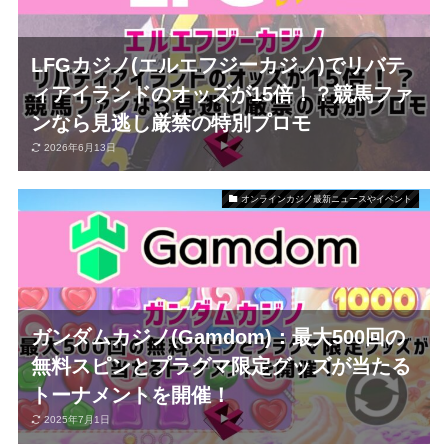
LFGカジノ(エルエフジーカジノ)でリバテ
ィアイランドのオッズが15倍！？競馬ファ
ンなら見逃し厳禁の特別プロモ
2026年6月13日
オンラインカジノ最新ニュースやイベント
ガンダムカジノ(Gamdom)：最大500回の
無料スピンとプラグマ限定グッズが当たる
トーナメントを開催！
2025年7月1日