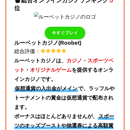
総合オンラインカジノランキング
５
位
今すぐプレイ
ルーベットカジノ(Roobet)
総合評価：
ルーベットカジノは、
カジノ
・
スポーツベ
ット
・
オリジナルゲーム
を提供するオンラ
インカジノです。
仮想通貨の入出金がメイン
で、ラッフルや
トーナメントの賞金は仮想通貨で配布され
ます。
ボーナスはほとんどありませんが、
スポー
ツのオッズブーストや抽選券による高額賞