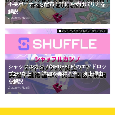
不要ボーナスを配布！詳細や受け取り方を
解説
2026年7月28日
オンラインカジノ最新ニュースやイベント
シャッフルカジノ(SHUFFLE)のエアドロッ
プ2が炎上！？詳細や獲得基準、炎上理由
を解説
2026年7月25日