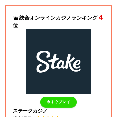
４
総合オンラインカジノランキング
位
今すぐプレイ
ステークカジノ