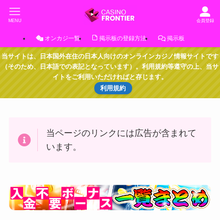
MENU
会員登録
オンカジ一覧
掲示板の登録方法
掲示板
当サイトは、日本国外在住の日本人向けのオンラインカジノ情報サイトです
（そのため、日本語での表記となっています）。利用規約等遵守の上、当サ
イトをご利用いただければと存じます。
利用規約
当ページのリンクには広告が含まれて
います。