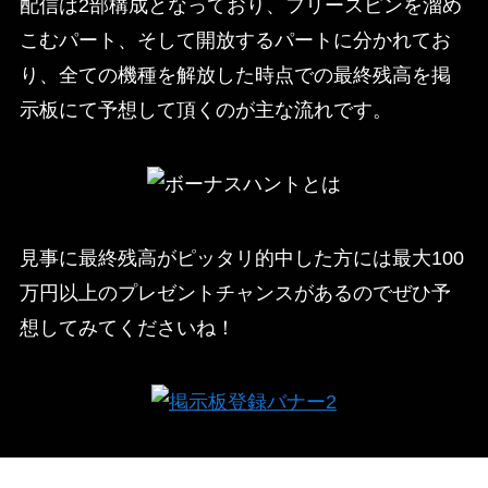
配信は2部構成となっており、フリースピンを溜め
こむパート、そして開放するパートに分かれてお
り、全ての機種を解放した時点での最終残高を掲
示板にて予想して頂くのが主な流れです。
見事に最終残高がピッタリ的中した方には最大100
万円以上のプレゼントチャンスがあるのでぜひ予
想してみてくださいね！