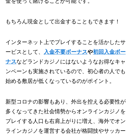
金を使って賭けることが可能です。
もちろん現金として出金することもできます！
インターネット上でプレイすることを活かしたサ
ービスとして、
入金不要ボーナス
や
初回入金ボー
ナス
などランドカジノにはないようなお得なキャ
ンペーンも実施されているので、初心者の人でも
始める敷居が低くなっているのがポイント。
新型コロナの影響もあり、外出を控える必要性が
多くなってきた社会情勢からオンラインカジノを
プレイする人口も右肩上がりに増え、海外でオン
ラインカジノを運営する会社が格闘技やサッカー