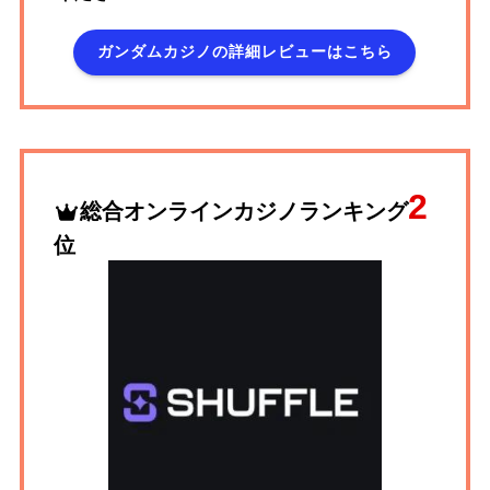
ガンダムカジノの詳細レビューはこちら
2
総合オンラインカジノランキング
位