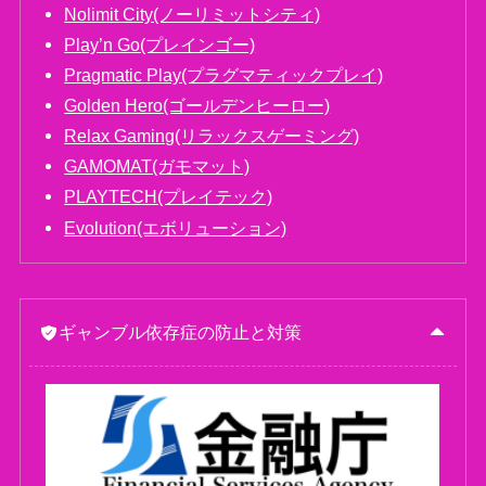
Nolimit City(ノーリミットシティ)
Play’n Go(プレインゴー)
Pragmatic Play(プラグマティックプレイ)
Golden Hero(ゴールデンヒーロー)
Relax Gaming(リラックスゲーミング)
GAMOMAT(ガモマット)
PLAYTECH(プレイテック)
Evolution(エボリューション)
ギャンブル依存症の防止と対策