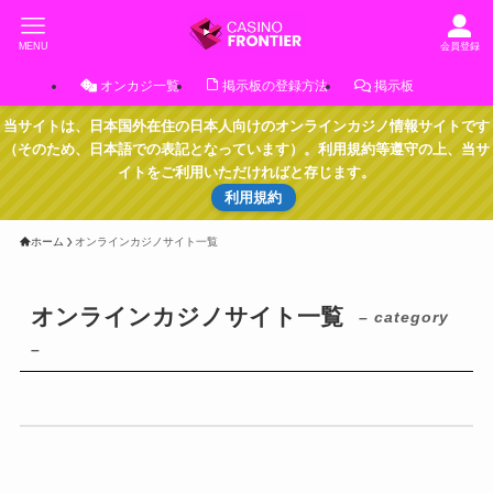
MENU
会員登録
オンカジ一覧
掲示板の登録方法
掲示板
当サイトは、日本国外在住の日本人向けのオンラインカジノ情報サイトです
（そのため、日本語での表記となっています）。利用規約等遵守の上、当サ
イトをご利用いただければと存じます。
利用規約
ホーム
オンラインカジノサイト一覧
オンラインカジノサイト一覧
– category
–