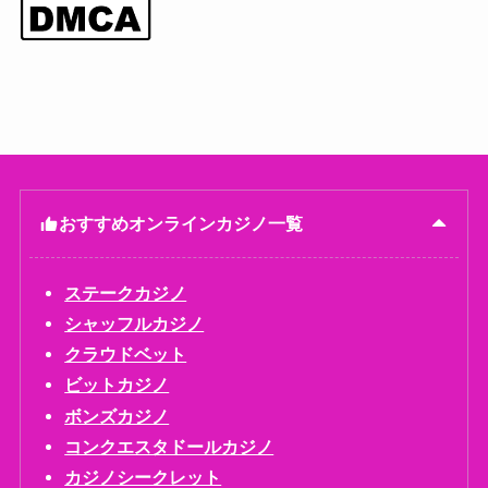
おすすめオンラインカジノ一覧
ステークカジノ
シャッフルカジノ
クラウドベット
ビットカジノ
ボンズカジノ
コンクエスタドールカジノ
カジノシークレット