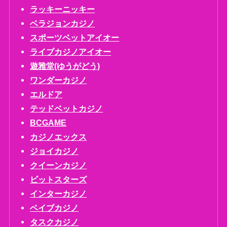
ラッキーニッキー
ベラジョンカジノ
スポーツベットアイオー
ライブカジノアイオー
遊雅堂(ゆうがどう)
ワンダーカジノ
エルドア
テッドベットカジノ
BCGAME
カジノエックス
ジョイカジノ
クイーンカジノ
ビットスターズ
インターカジノ
ベイブカジノ
タスクカジノ