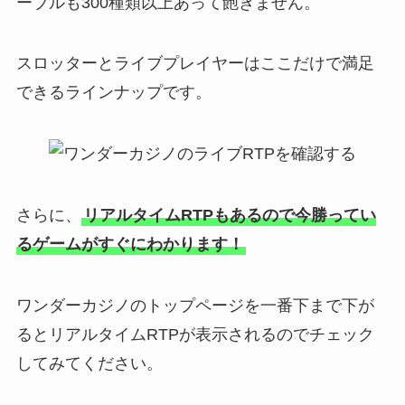
ーブルも300種類以上あって飽きません。
スロッターとライブプレイヤーはここだけで満足
できるラインナップです。
さらに、
リアルタイムRTPもあるので今勝ってい
るゲームがすぐにわかります！
ワンダーカジノのトップページを一番下まで下が
るとリアルタイムRTPが表示されるのでチェック
してみてください。