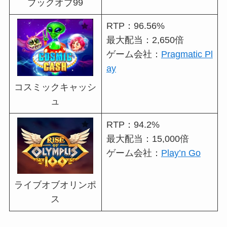
ブックオブ99
RTP：96.56%
最大配当：2,650倍
ゲーム会社：
Pragmatic Pl
ay
コスミックキャッシ
ュ
RTP：94.2%
最大配当：15,000倍
ゲーム会社：
Play’n Go
ライブオブオリンポ
ス