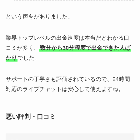
という声をがありました。
業界トップレベルの出金速度は本当だとわかる口
コミが多く、
数分から30分程度で出金できた人ば
かり
でした。
サポートの丁寧さも評価されているので、24時間
対応のライブチャットは安心して使えますね。
悪い評判・口コミ