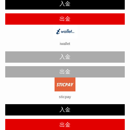
入金
出金
iwallet
入金
出金
sticpay
入金
出金