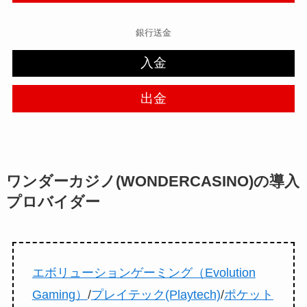
銀行送金
入金
出金
ワンダーカジノ(WONDERCASINO)の導入
プロバイダー
エボリューションゲーミング（Evolution
Gaming）
/
プレイテック(Playtech)
/
ポケット