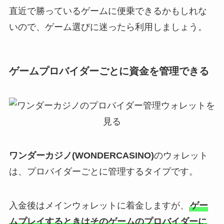
直近で勝っているゲームに便乗できるかもしれな
いので、ゲーム選びに迷ったら利用しましょう。
ゲームプロバイダーごとに資金を管理できる
ワンダーカジノ(WONDERCASINO)
のウォレット
は、プロバイダーごとに管理するタイプです。
入金後はメインウォレットに着金しますが、
ゲー
ムプレイするときはそのゲームのプロバイダーに