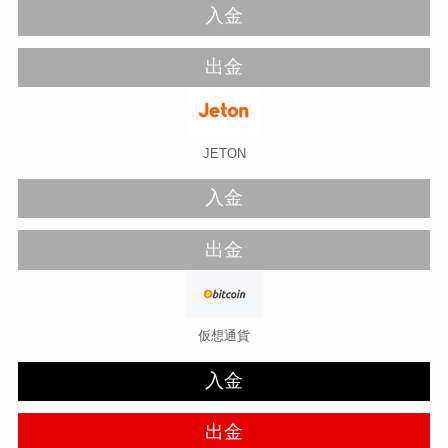
入金
出金
JETON
入金
出金
仮想通貨
入金
出金