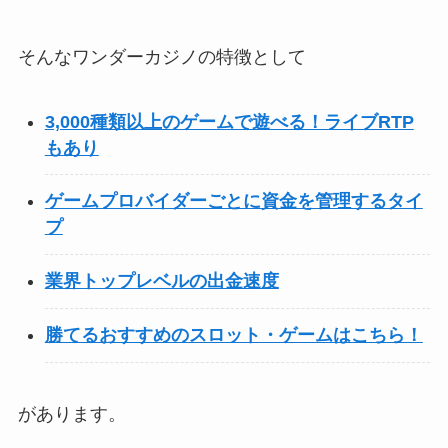
そんなワンダーカジノの特徴として
3,000種類以上のゲームで遊べる！ライブRTP
もあり
ゲームプロバイダーごとに資金を管理するタイ
プ
業界トップレベルの出金速度
勝てるおすすめのスロット・ゲームはこちら！
があります。