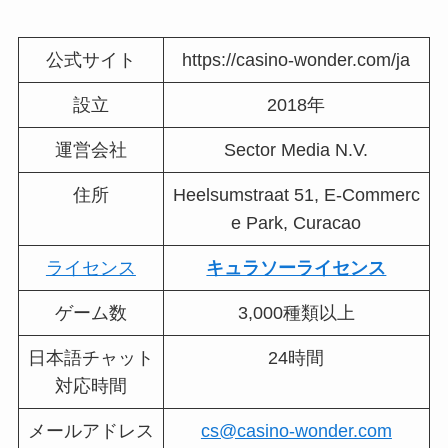
公式サイト
https://casino-wonder.com/ja
設立
2018年
運営会社
Sector Media N.V.
住所
Heelsumstraat 51, E-Commerc
e Park, Curacao
ライセンス
キュラソーライセンス
ゲーム数
3,000種類以上
日本語チャット
24時間
対応時間
メールアドレス
cs@casino-wonder.com