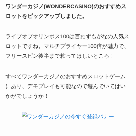
ワンダーカジノ(WONDERCASINO)のおすすめス
ロットをピックアップしました。
ライブオブオリンポス100は言わずもがなの人気ス
ロットですね。マルチプライヤー100倍が魅力で、
フリースピン後半まで粘ってほしいところ！
すべてワンダーカジノのおすすめスロットゲーム
にあり、デモプレイも可能なので遊んでいてはい
かがでしょうか！