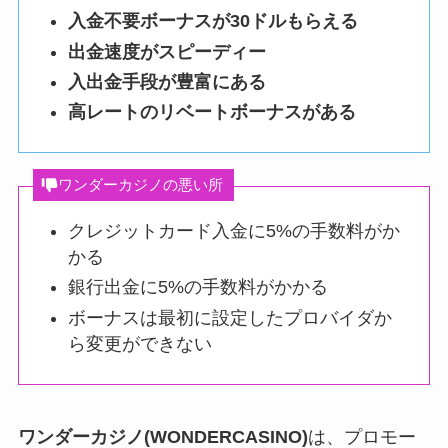
入金不要ボーナスが30ドルもらえる
出金速度がスピーディー
入出金手段が豊富にある
高レートのリベートボーナスがある
ワンダーカジノの悪い所
クレジットカード入金に5%の手数料がか
かる
銀行出金に5%の手数料がかかる
ボーナスは最初に設定したプロバイダか
ら変更ができない
ワンダーカジノ(WONDERCASINO)
は、プロモー