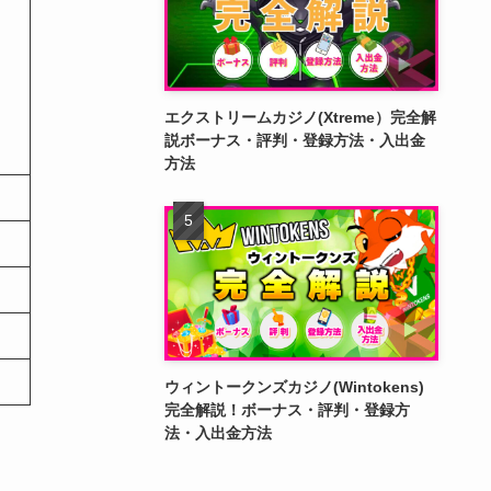
エクストリームカジノ(Xtreme）完全解
説ボーナス・評判・登録方法・入出金
方法
ウィントークンズカジノ(Wintokens)
完全解説！ボーナス・評判・登録方
法・入出金方法