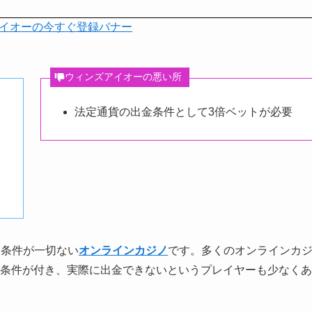
ウィンズアイオーの悪い所
法定通貨の出金条件として3倍ベットが必要
け条件が一切ない
オンラインカジノ
です。多くのオンラインカ
条件が付き、実際に出金できないというプレイヤーも少なくあ