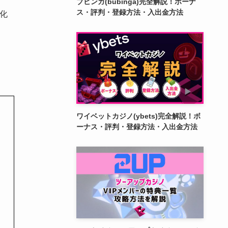
ブビンガ(bubinga)完全解説！ボーナ
ス・評判・登録方法・入出金方法
消化
ワイベットカジノ(ybets)完全解説！ボ
ーナス・評判・登録方法・入出金方法