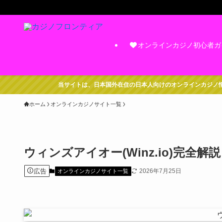
オンラインカジノ初心者ガ
当サイトは、日本国外在住の日本人向けのオンラインカジノ
ホーム
オンラインカジノサイト一覧
ウィンズアイオー(Winz.io)完
広告
2026年7月25日
オンラインカジノサイト一覧