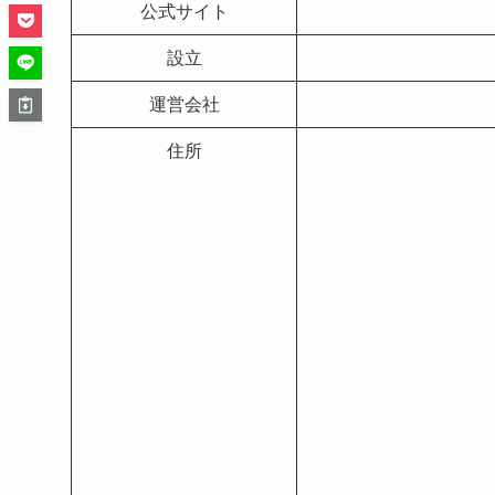
公式サイト
設立
運営会社
住所