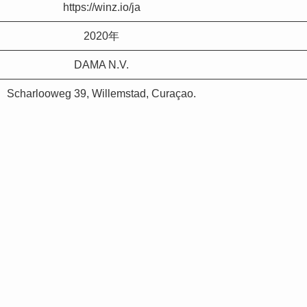
https://winz.io/ja
2020年
DAMA N.V.
Scharlooweg 39, Willemstad, Curaçao.