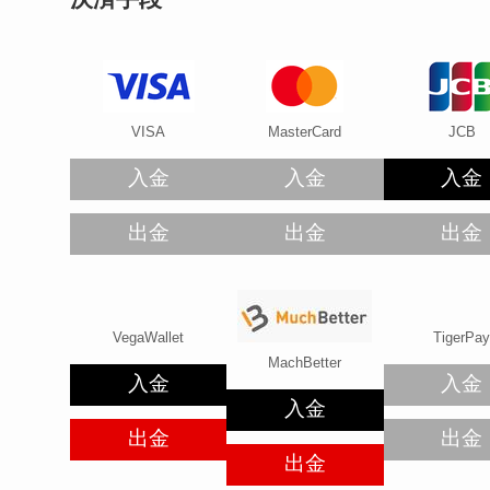
VISA
MasterCard
JCB
入金
入金
入金
出金
出金
出金
VegaWallet
TigerPa
MachBetter
入金
入金
入金
出金
出金
出金