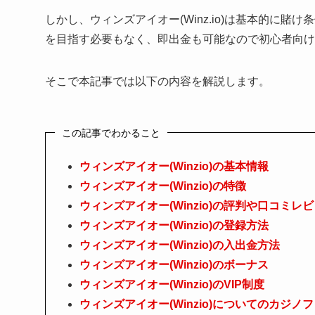
しかし、ウィンズアイオー(Winz.io)は基本的に
を目指す必要もなく、即出金も可能なので初心者向け
そこで本記事では以下の内容を解説します。
この記事でわかること
ウィンズアイオー(Winzio)の基本情報
ウィンズアイオー(Winzio)の特徴
ウィンズアイオー(Winzio)の評判や口コミレ
ウィンズアイオー(Winzio)の登録方法
ウィンズアイオー(Winzio)の入出金方法
ウィンズアイオー(Winzio)のボーナス
ウィンズアイオー(Winzio)のVIP制度
ウィンズアイオー(Winzio)についてのカジ