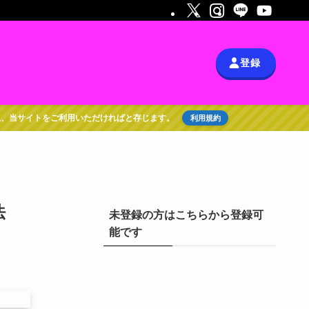
登録
上、当サイトをご利用いただければと存じます。
利用規約
法
未登録の方はこちらから登録可
能です