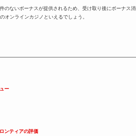
賭け条件のないボーナスが提供されるため、受け取り後にボーナス
のオンラインカジノといえるでしょう。
ビュー
ノフロンティアの評価