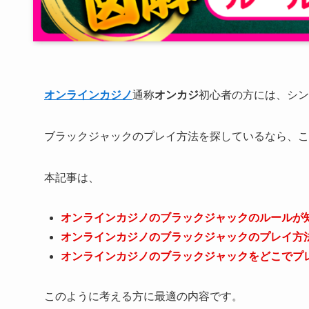
オンラインカジノ
通称
オンカジ
初心者の方には、シン
ブラックジャックのプレイ方法を探しているなら、こ
本記事は、
オンラインカジノのブラックジャックのルールが
オンラインカジノのブラックジャックのプレイ方
オンラインカジノのブラックジャッ
クをどこでプ
このように考える方に最適の内容です。