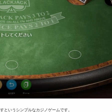
すというシンプルなカジノゲームです。