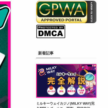
新着記事
ミルキーウェイカジノ(MILKY WAY)完