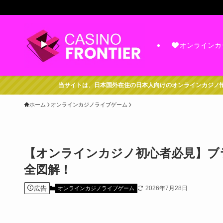
オンラインカ
当サイトは、日本国外在住の日本人向けのオンラインカジノ
ホーム
オンラインカジノライブゲーム
【オンラインカジノ初心者必見】ブ
全図解！
広告
2026年7月28日
オンラインカジノライブゲーム