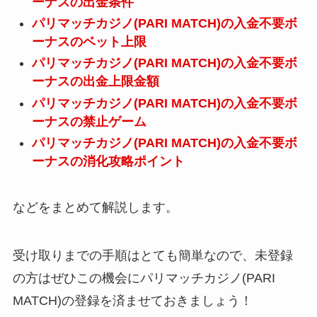
ーナスの出金条件
パリマッチカジノ(PARI MATCH)の入金不要ボ
ーナスのベット上限
パリマッチカジノ(PARI MATCH)の入金不要ボ
ーナスの出金上限金額
パリマッチカジノ(PARI MATCH)の入金不要ボ
ーナスの禁止ゲーム
パリマッチカジノ(PARI MATCH)の入金不要ボ
ーナスの消化攻略ポイント
などをまとめて解説します。
受け取りまでの手順はとても簡単なので、未登録
の方はぜひこの機会にパリマッチカジノ(PARI
MATCH)の登録を済ませておきましょう！