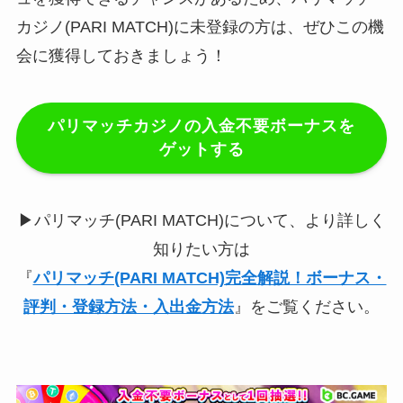
カジノ(PARI MATCH)に未登録の方は、ぜひこの機
会に獲得しておきましょう！
パリマッチカジノの入金不要ボーナスを
ゲットする
▶パリマッチ(PARI MATCH)について、より詳しく
知りたい方は
『
パリマッチ(PARI MATCH)完全解説！ボーナス・
評判・登録方法・入出金方法
』をご覧ください。