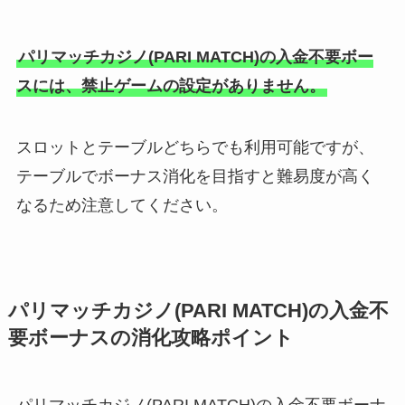
パリマッチカジノ(PARI MATCH)の入金不要ボー
スには、禁止ゲームの設定がありません。
スロットとテーブルどちらでも利用可能ですが、
テーブルでボーナス消化を目指すと難易度が高く
なるため注意してください。
パリマッチカジノ(PARI MATCH)の入金不
要ボーナスの消化攻略ポイント