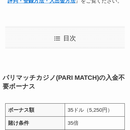
評判・登録方法・入出金方法
』をご覧ください。
目次
パリマッチカジノ(PARI MATCH)の入金不
要ボーナス
ボーナス額
35ドル（5,250円）
賭け条件
35倍