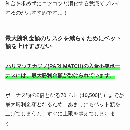
利金を求めずにコツコツと消化する意識でプレイ
するのがおすすめですよ！
最大勝利金額のリスクを減らすためにベット
額を上げすぎない
パリマッチカジノ(PARI MATCH)の入金不要ボー
ナスには、最大勝利金額が設けられています。
ボーナス額の2倍となる70ドル（10,500円）までが
最大勝利金額となるため、あまりにもベット額を
上げてしまうと、すぐに上限を超えてしまいま
す。