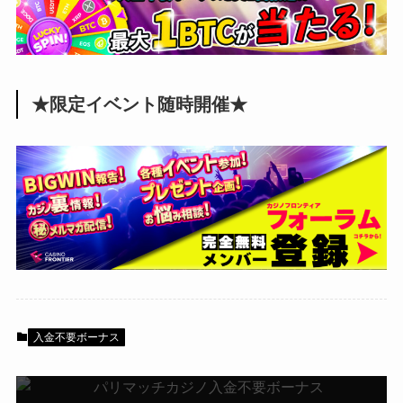
★限定イベント随時開催★
入金不要ボーナス