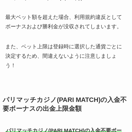
最大ベット額を超えた場合、利用規約違反として
ボーナスおよび勝利金が没収されてしまいます。
また、ベット上限は登録時に選択した通貨ごとに
決定するため、間違えないように注意しましょ
う！
パリマッチカジノ(PARI MATCH)の入金不
要ボーナスの出金上限金額
パリマッチカジノ(PARI MATCH)の入金不要ボー