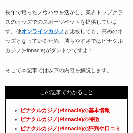
長年で培ったノウハウを活かし、業界トップクラ
スのオッズでのスポーツベットを提供していま
す。他
オンラインカジノ
と比較しても、高めのオ
ッズとなっているため、勝ちやすさではピナクル
カジノ(Pinnacle)がダントツですよ！
そこで本記事では以下の内容を解説します。
この記事でわかること
ピナクルカジノ(Pinnacle)の基本情報
ピナクルカジノ(Pinnacle)の特徴
ピナクルカジノ(Pinnacle)の評判や口コミ