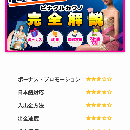
ボーナス・プロモーション
日本語対応
入出金方法
出金速度