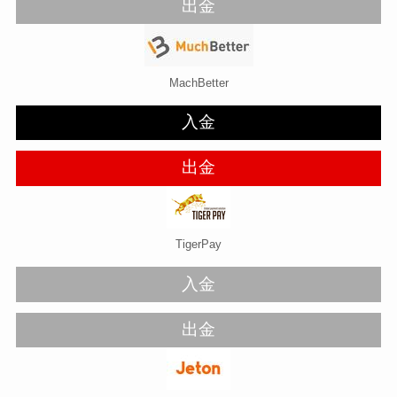
出金
MachBetter
入金
出金
TigerPay
入金
出金