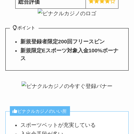
総合評価
ポイント
新規登録者限定200回フリースピン
新規限定Eスポーツ対象入金100%ボーナ
ス
ピナクルカジノのいい所
スポーツベットが充実している