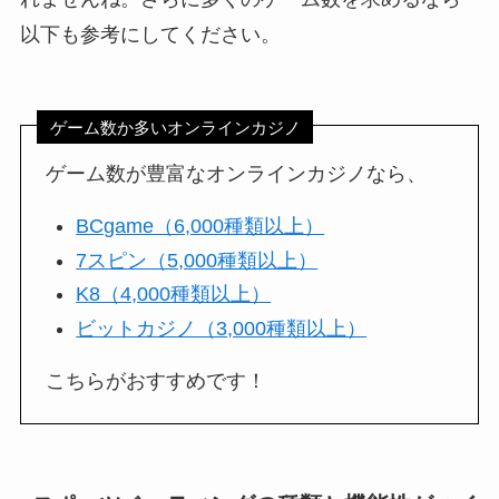
以下も参考にしてください。
ゲーム数か多いオンラインカジノ
ゲーム数が豊富なオンラインカジノなら、
BCgame（6,000種類以上）
7スピン（5,000種類以上）
K8（4,000種類以上）
ビットカジノ（3,000種類以上）
こちらがおすすめです！