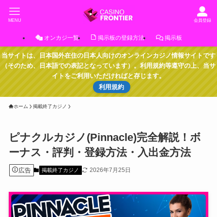
MENU
会員登録
オンカジ一覧
掲示板の登録方法
掲示板
当サイトは、日本国外在住の日本人向けのオンラインカジノ情報サイトです
（そのため、日本語での表記となっています）。利用規約等遵守の上、当サ
イトをご利用いただければと存じます。
利用規約
ホーム
掲載終了カジノ
ピナクルカジノ(Pinnacle)完全解説！ボ
ーナス・評判・登録方法・入出金方法
広告
2026年7月25日
掲載終了カジノ