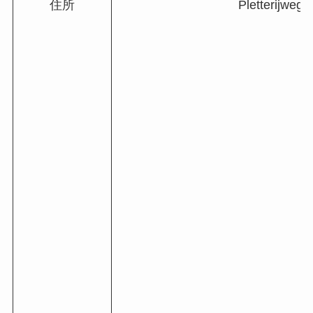
住所
Pletterijweg 