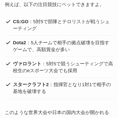
例えば、以下の注目競技にベットできますよ。
CS:GO
：5対5で部隊とテロリストが戦うシュ
ーティング
Dota2
：5人チームで相手の拠点破壊を目指す
ゲームで、高額賞金が多い
ヴァロラント
：5対5で競うシューティングで高
校生のeスポーツ大会でも採用
スタークラフト2
：指揮官となり1対1で相手の
基地を破壊する
このような世界大会や日本の国内大会が開かれる