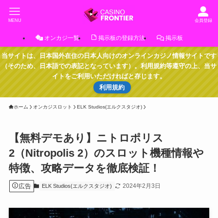
MENU
会員登録
オンカジ一覧
掲示板の登録方法
掲示板
当サイトは、日本国外在住の日本人向けのオンラインカジノ情報サイトです
（そのため、日本語での表記となっています）。利用規約等遵守の上、当サ
イトをご利用いただければと存じます。
利用規約
ホーム
オンカジスロット
ELK Studios(エルクスタジオ)
【無料デモあり】ニトロポリス
2（Nitropolis 2）のスロット機種情報や
特徴、攻略データを徹底検証！
広告
2024年2月3日
ELK Studios(エルクスタジオ)