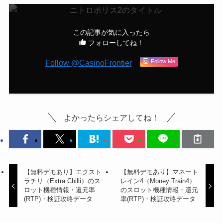
この記事が気に入ったら
フォローしてね！
Follow @CasinoFrontier
Follow Me
よかったらシェアしてね！
【無料デモあり】エクスト
【無料デモあり】マネート
ラチリ（Extra Chilli）のス
レイン4（Money Train4）
ロット機種情報・還元率
のスロット機種情報・還元
(RTP)・検証攻略データ
率(RTP)・検証攻略データ