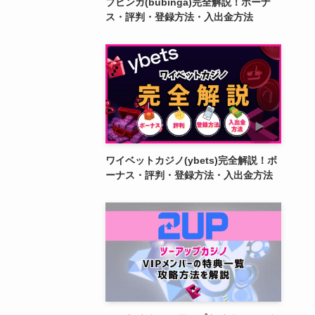
ブビンガ(bubinga)完全解説！ボーナ
ス・評判・登録方法・入出金方法
ワイベットカジノ(ybets)完全解説！ボ
ーナス・評判・登録方法・入出金方法