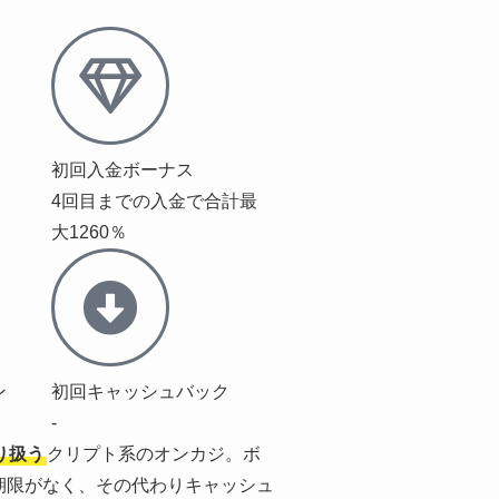
初回入金ボーナス
4回目までの入金で合計最
大1260％
ン
初回キャッシュバック
-
り扱う
クリプト系のオンカジ。ボ
期限がなく、その代わりキャッシュ