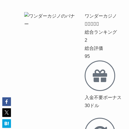
ワンダーカジノ





総合ランキング
2
総合評価
95
入金不要ボーナス
30ドル