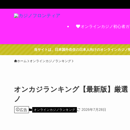
オンラインカジノ初心者ガ
当サイトは、日本国外在住の日本人向けのオンラインカジノ
ホーム
オンラインカジノランキング
オンカジランキング【最新版】厳選
ノ
広告
2026年7月28日
オンラインカジノランキング