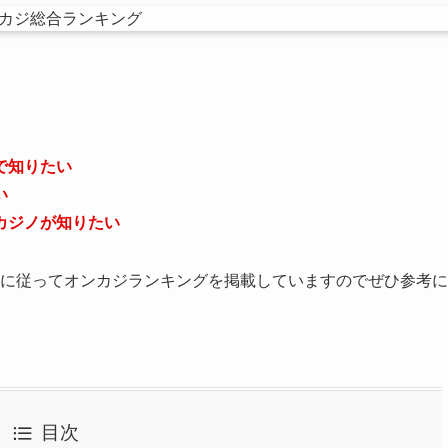
で知りたい
い
カジノが知りたい
に従ってオンカジランキングを掲載していますのでぜひ参考に
目次