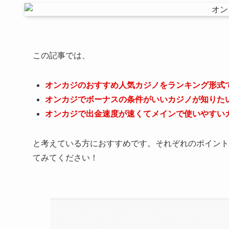
この記事では、
オンカジのおすすめ人気カジノをランキング形式
オンカジでボーナスの条件がいいカジノが知りた
オンカジで出金速度が速くてメインで使いやすい
と考えている方におすすめです。それぞれのポイント
てみてください！