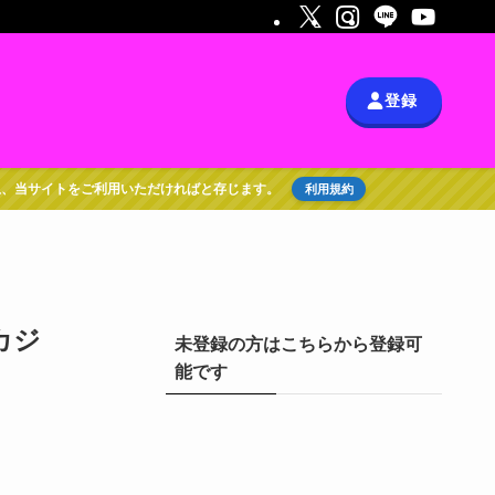
登録
上、当サイトをご利用いただければと存じます。
利用規約
カジ
未登録の方はこちらから登録可
能です