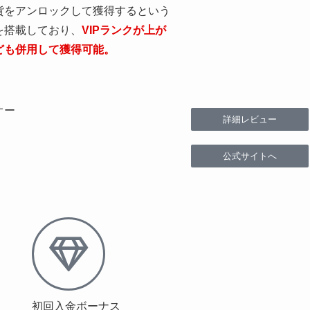
貨をアンロックして獲得するという
を搭載しており、
VIPランクが上が
ども併用して獲得可能。
オー
詳細レビュー
公式サイトへ
初回入金ボーナス