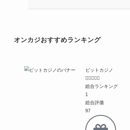
オンカジおすすめランキング
ビットカジノ





総合ランキング
1
総合評価
97