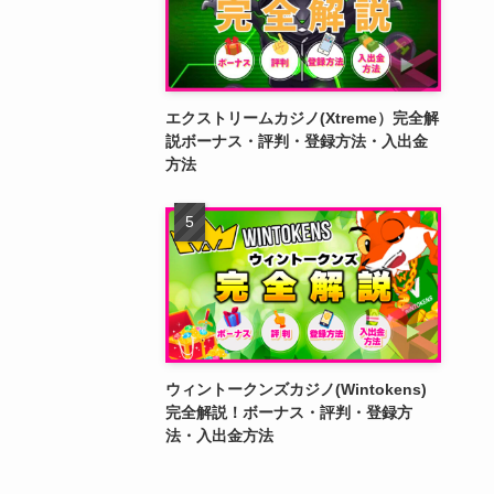
エクストリームカジノ(Xtreme）完全解
説ボーナス・評判・登録方法・入出金
方法
ウィントークンズカジノ(Wintokens)
完全解説！ボーナス・評判・登録方
法・入出金方法