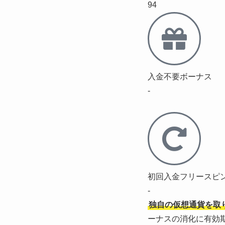
94
入金不要ボーナス
-
初回入金フリースピ
-
独自の仮想通貨を取
ーナスの消化に有効