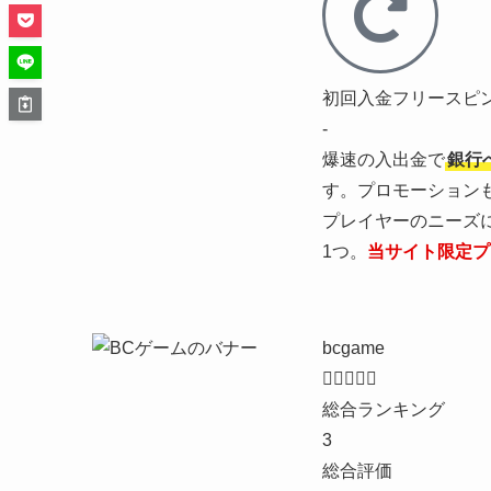
初回入金フリースピ
-
爆速の入出金で
銀行
す。プロモーション
プレイヤーのニーズ
1つ。
当サイト限定プ
bcgame





総合ランキング
3
総合評価