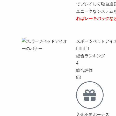
でプレイして独自通
ユニークなシステム
ればレーキバックな
スポーツベットアイ





総合ランキング
4
総合評価
93
入金不要ボーナス