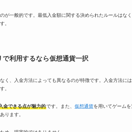
のが一般的です。最低入金額に関する決められたルールはなく
す。
リで利用するなら仮想通貨一択
なく、入金方法によっても異なるのが特徴です。入金方法には
す。
入金できる点が魅力的
です。また、
仮想通貨
を用いてゲームを
あります。