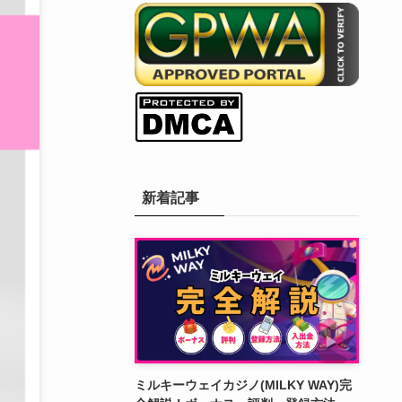
新着記事
ミルキーウェイカジノ(MILKY WAY)完