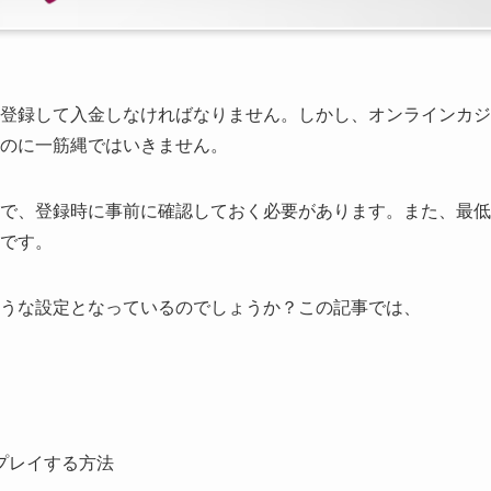
登録して入金しなければなりません。しかし、オンラインカジ
のに一筋縄ではいきません。
で、登録時に事前に確認しておく必要があります。また、最低
です。
うな設定となっているのでしょうか？この記事では、
プレイする方法