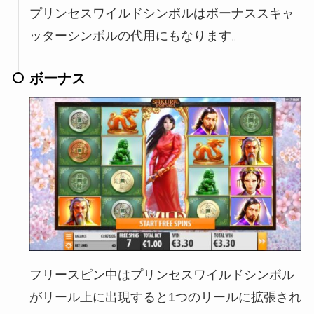
プリンセスワイルドシンボルはボーナススキャ
ッターシンボルの代用にもなります。
ボーナス
フリースピン中はプリンセスワイルドシンボル
がリール上に出現すると1つのリールに拡張され