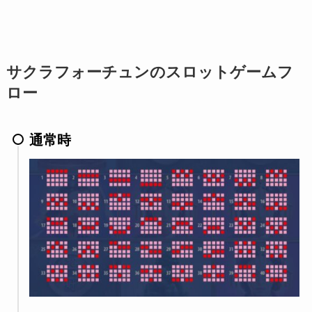
サクラフォーチュンのスロットゲームフ
ロー
通常時