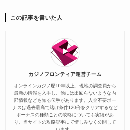
この記事を書いた人
カジノフロンティア運営チーム
オンラインカジノ歴10年以上。現地の調査員から
最新の情報を入手し、他には出回らないような内
部情報なども知る伝手があります。入金不要ボー
ナスは過去最高で賭け条件120倍をクリアするなど
ボーナスの種類ごとの攻略についても実績があ
り、当サイトの攻略記事にて惜しみなく公開して
います。