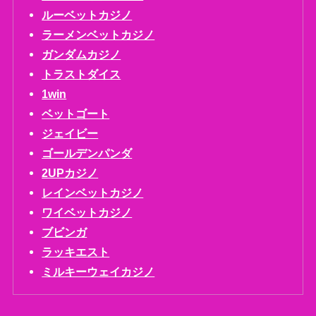
ルーベットカジノ
ラーメンベットカジノ
ガンダムカジノ
トラストダイス
1win
ベットゴート
ジェイビー
ゴールデンパンダ
2UPカジノ
レインベットカジノ
ワイベットカジノ
ブビンガ
ラッキエスト
ミルキーウェイカジノ