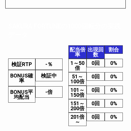
SAKURA FORTUNEの1000回転分の実践
データ
配当倍
出現回
割合
率
数
1～50
0回
0%
検証RTP
-％
倍
BONUS確
検証中
51～
0回
0%
率
100倍
101～
0回
0%
BONUS平
-倍
150倍
均配当
151～
0回
0%
200倍
201倍
0回
0%
～