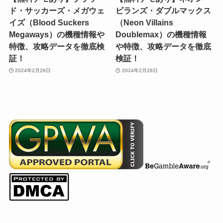
ド・サッカーズ・メガウェ
ビランズ・ダブルマックス
イズ（Blood Suckers
（Neon Villains
Megaways）の機種情報や
Doublemax）の機種情報
特徴、攻略データを徹底検
や特徴、攻略データを徹底
証！
検証！
2024年2月26日
2024年2月26日