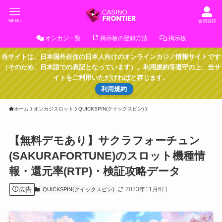
MENU
会員登録
オンカジ一覧
掲示板の登録方法
掲示板
当サイトは、日本国外在住の日本人向けのオンラインカジノ情報サイトです
（そのため、日本語での表記となっています）。利用規約等遵守の上、当サ
イトをご利用いただければと存じます。
利用規約
ホーム
オンカジスロット
QUICKSPIN(クイックスピン)
【無料デモあり】サクラフォーチュン
(SAKURAFORTUNE)のスロット機種情
報・還元率(RTP)・検証攻略データ
広告
2023年11月6日
QUICKSPIN(クイックスピン)