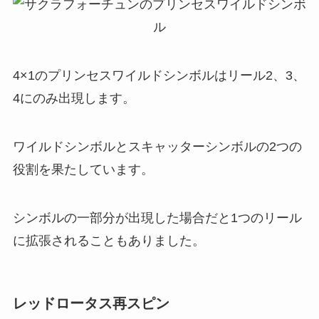
4×1のプリンセスワイルドシンボルはリール2、3、
4にのみ出現します。
ワイルドシンボルとスキャッターシンボルの2つの
役割を果たしています。
シンボルの一部分が出現した場合だと1つのリール
に拡張されることもありました。
レッドロータス再スピン