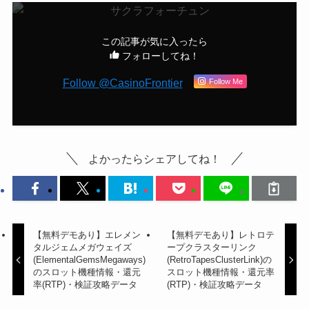
この記事が気に入ったら
フォローしてね！
Follow @CasinoFrontier
Follow Me
よかったらシェアしてね！
【無料デモあり】エレメン
【無料デモあり】レトロテ
タルジェムメガウェイズ
ープクラスターリンク
(ElementalGemsMegaways)
(RetroTapesClusterLink)の
のスロット機種情報・還元
スロット機種情報・還元率
率(RTP)・検証攻略データ
(RTP)・検証攻略データ