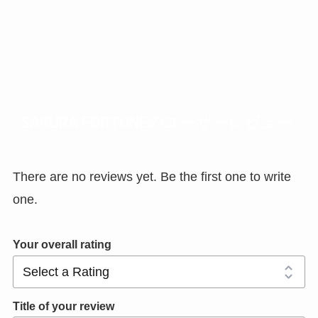
SAKURA FORTUNEのユーザーレビュー
There are no reviews yet. Be the first one to write
one.
Your overall rating
Title of your review