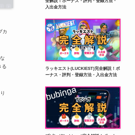
全解説！ボーナス・評判・登録方法・
入出金方法
ブカ
な
きる
ラッキエスト(LUCKIEST)完全解説！ボ
ーナス・評判・登録方法・入出金方法
あり