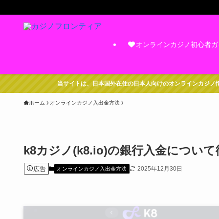
オンラインカジノ初心者ガ
当サイトは、日本国外在住の日本人向けのオンラインカジノ
ホーム
オンラインカジノ入出金方法
k8カジノ(k8.io)の銀行入金につい
広告
2025年12月30日
オンラインカジノ入出金方法