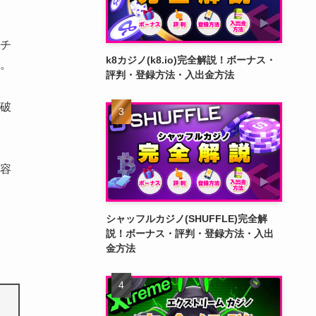
チ
k8カジノ(k8.io)完全解説！ボーナス・
。
評判・登録方法・入出金方法
破
容
ま
シャッフルカジノ(SHUFFLE)完全解
説！ボーナス・評判・登録方法・入出
金方法