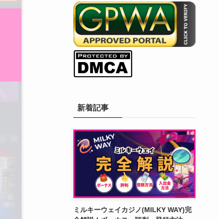
新着記事
ミルキーウェイカジノ(MILKY WAY)完