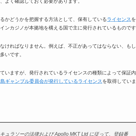
、よく確認しておく必要があります。
るかどうかを把握する方法として、保有している
ライセンス
を
インカジノが本拠地を構える国で主に発行されているものです
なければなりません。例えば、不正があってはならない、もし
多いです。
ていますが、発行されているライセンスの種類によって保証内
諸島ギャンブル委員会が発行しているライセンス
を取得してい
ard”) は、キュラソーの法律および Apollo MKT Ltd に従って、登録番