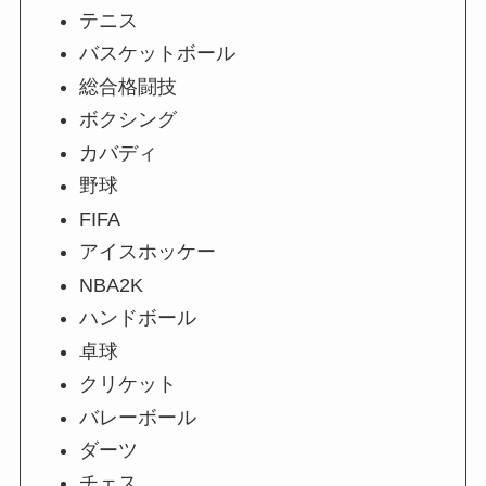
テニス
バスケットボール
総合格闘技
ボクシング
カバディ
野球
FIFA
アイスホッケー
NBA2K
ハンドボール
卓球
クリケット
バレーボール
ダーツ
チェス