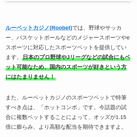
ルーベットカジノ(Roobet)
では、野球やサッカ
ー、バスケットボールなどのメジャースポーツやe
スポーツに対応したスポーツベットを提供してい
ます。
日本のプロ野球やJリーグなどの試合にもベ
ット可能なため、国内のスポーツが好きという方
にはたまりません！
また、ルーベットカジノのスポーツベットで特筆
すべき点は、「ホットコンボ」です。今話題の試
合に複数ベットすることによって、オッズが1.15
倍に膨らみ、より高額な配当を期待できますよ。