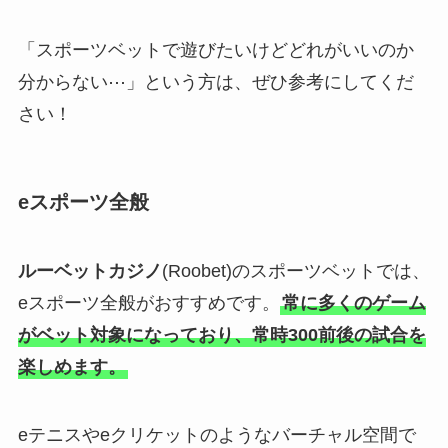
「スポーツベットで遊びたいけどどれがいいのか
分からない⋯」という方は、ぜひ参考にしてくだ
さい！
eスポーツ全般
ルーベットカジノ
(Roobet)のスポーツベットでは、
eスポーツ全般がおすすめです。
常に多くのゲーム
がベット対象になっており、常時300前後の試合を
楽しめます。
eテニスやeクリケットのようなバーチャル空間で