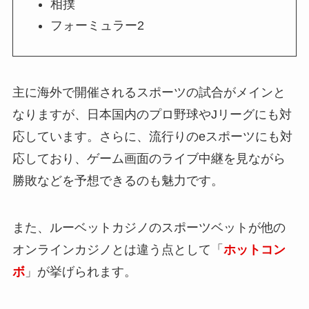
相撲
フォーミュラー2
主に海外で開催されるスポーツの試合がメインと
なりますが、日本国内のプロ野球やJリーグにも対
応しています。さらに、流行りのeスポーツにも対
応しており、ゲーム画面のライブ中継を見ながら
勝敗などを予想できるのも魅力です。
また、ルーベットカジノのスポーツベットが他の
オンラインカジノとは違う点として「
ホットコン
ボ
」が挙げられます。