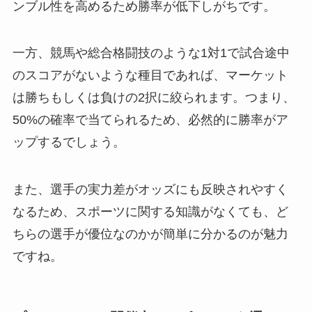
ンブル性を高めるため勝率が低下しがちです。
一方、競馬や総合格闘技のような1対1で試合途中
のスコアがないような種目であれば、マーケット
は勝ちもしくは負けの2択に絞られます。つまり、
50%の確率で当てられるため、必然的に勝率がア
ップするでしょう。
また、選手の実力差がオッズにも反映されやすく
なるため、スポーツに関する知識がなくても、ど
ちらの選手が優位なのかが簡単に分かるのが魅力
ですね。