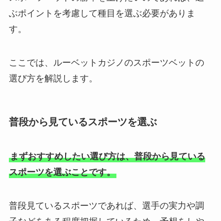
ぶポイントを考慮して種目を選ぶ必要がありま
す。
ここでは、ルーベットカジノのスポーツベットの
選び方を解説します。
普段から見ているスポーツを選ぶ
まずおすすめしたい選び方は、普段から見ている
スポーツを選ぶことです。
普段見ているスポーツであれば、選手の実力や調