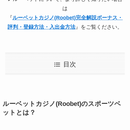
は
『
ルーベットカジノ(Roobet)完全解説ボーナス・
評判・登録方法・入出金方法
』をご覧ください。
目次
ルーベットカジノ(Roobet)のスポーツベ
ットとは？