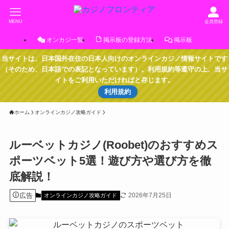
MENU
会員登録
オンカジ一覧
掲示板の登録方法
掲示板
当サイトは、日本国外在住の日本人向けのオンラインカジノ情報サイトです
（そのため、日本語での表記となっています）。利用規約等遵守の上、当サ
イトをご利用いただければと存じます。
利用規約
ホーム
オンラインカジノ攻略ガイド
ルーベットカジノ(Roobet)のおすすめス
ポーツベット5選！遊び方や選び方を徹
底解説！
広告
2026年7月25日
オンラインカジノ攻略ガイド