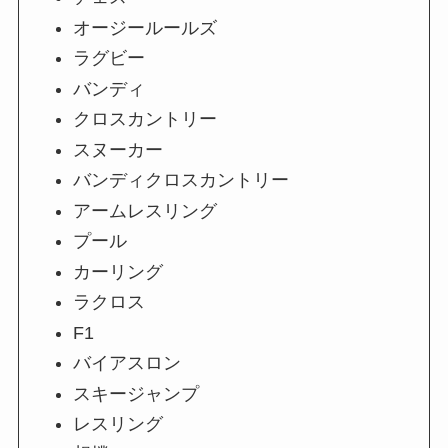
オージールールズ
ラグビー
バンディ
クロスカントリー
スヌーカー
バンディクロスカントリー
アームレスリング
プール
カーリング
ラクロス
F1
バイアスロン
スキージャンプ
レスリング