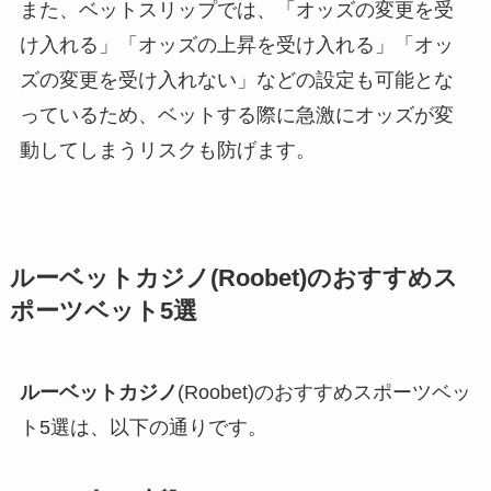
また、ベットスリップでは、「オッズの変更を受
け入れる」「オッズの上昇を受け入れる」「オッ
ズの変更を受け入れない」などの設定も可能とな
っているため、ベットする際に急激にオッズが変
動してしまうリスクも防げます。
ルーベットカジノ(Roobet)のおすすめス
ポーツベット5選
ルーベットカジノ
(Roobet)のおすすめスポーツベッ
ト5選は、以下の通りです。