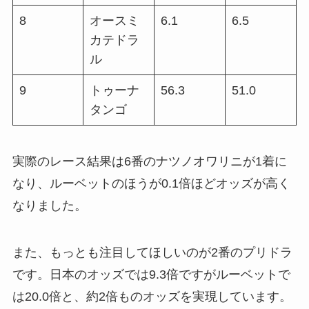
8
オースミ
6.1
6.5
カテドラ
ル
9
トゥーナ
56.3
51.0
タンゴ
実際のレース結果は6番のナツノオワリニが1着に
なり、ルーベットのほうが0.1倍ほどオッズが高く
なりました。
また、もっとも注目してほしいのが2番のプリドラ
です。日本のオッズでは9.3倍ですがルーベットで
は20.0倍と、約2倍ものオッズを実現しています。