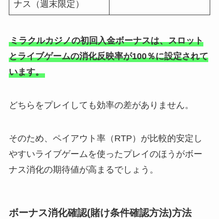
ナス（週末限定）
ミラクルカジノの初回入金ボーナスは、スロット
とライブゲームの消化反映率が100％に設定されて
います。
どちらをプレイしても効率の差がありません。
そのため、ペイアウト率（RTP）が比較的安定し
やすいライブゲームを使ったプレイのほうがボー
ナス消化の期待値が高まるでしょう。
ボーナス消化確認(賭け条件確認方法)方法