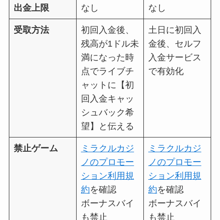
出金上限
なし
なし
受取方法
初回入金後、
土日に初回入
残高が1ドル未
金後、セルフ
満になった時
入金サービス
点でライブチ
で有効化
ャットに【初
回入金キャッ
シュバック希
望】と伝える
禁止ゲーム
ミラクルカジ
ミラクルカジ
ノのプロモー
ノのプロモー
ション利用規
ション利用規
約
を確認
約
を確認
ボーナスバイ
ボーナスバイ
も禁止
も禁止