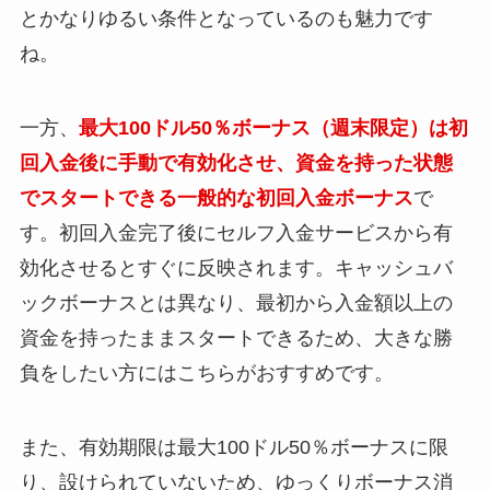
とかなりゆるい条件となっているのも魅力です
ね。
一方、
最大100ドル50％ボーナス（週末限定）は初
回入金後に手動で有効化させ、資金を持った状態
でスタートできる一般的な初回入金ボーナス
で
す。初回入金完了後にセルフ入金サービスから有
効化させるとすぐに反映されます。キャッシュバ
ックボーナスとは異なり、最初から入金額以上の
資金を持ったままスタートできるため、大きな勝
負をしたい方にはこちらがおすすめです。
また、有効期限は最大100ドル50％ボーナスに限
り、設けられていないため、ゆっくりボーナス消