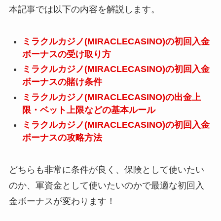
本記事では以下の内容を解説します。
ミラクルカジノ(MIRACLECASINO)の初回入金
ボーナスの受け取り方
ミラクルカジノ(MIRACLECASINO)の初回入金
ボーナスの賭け条件
ミラクルカジノ(MIRACLECASINO)の出金上
限・ベット上限などの基本ルール
ミラクルカジノ(MIRACLECASINO)の初回入金
ボーナスの攻略方法
どちらも非常に条件が良く、保険として使いたい
のか、軍資金として使いたいのかで最適な初回入
金ボーナスが変わります！