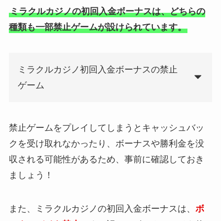
ミラクルカジノの初回入金ボーナスは、どちらの
種類も一部禁止ゲームが設けられています。
ミラクルカジノ初回入金ボーナスの禁止
ゲーム
禁止ゲームをプレイしてしまうとキャッシュバッ
クを受け取れなかったり、ボーナスや勝利金を没
収される可能性があるため、事前に確認しておき
ましょう！
また、ミラクルカジノの初回入金ボーナスは、
ボ