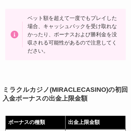
ベット額を超えて一度でもプレイした
場合、キャッシュバックを受け取れな
かったり、ボーナスおよび勝利金を没
収される可能性があるので注意してく
ださい。
ミラクルカジノ(MIRACLECASINO)の初回
入金ボーナスの出金上限金額
ボーナスの種類
出金上限金額