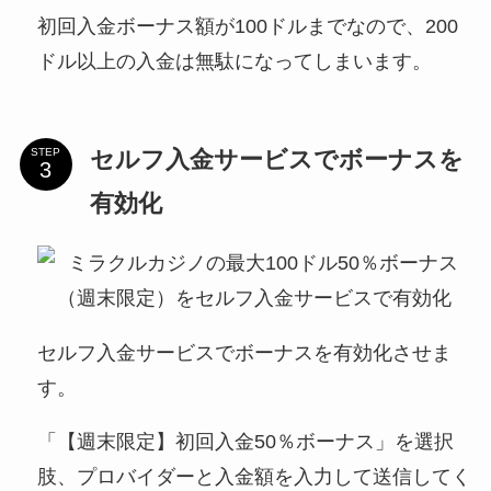
初回入金ボーナス額が100ドルまでなので、200
ドル以上の入金は無駄になってしまいます。
セルフ入金サービスでボーナスを
STEP
有効化
セルフ入金サービスでボーナスを有効化させま
す。
「【週末限定】初回入金50％ボーナス」を選択
肢、プロバイダーと入金額を入力して送信してく