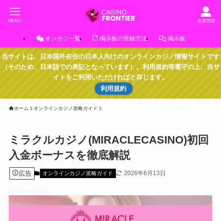
MENU
会員登録
オンカジ一覧
掲示板の登録方法
掲示板
当サイトは、日本国外在住の日本人向けのオンラインカジノ情報サイトです
（そのため、日本語での表記となっています）。利用規約等遵守の上、当サ
イトをご利用いただければと存じます。
利用規約
ホーム
オンラインカジノ攻略ガイド
ミラクルカジノ(MIRACLECASINO)初回
入金ボーナスを徹底解説
広告
2026年6月13日
オンラインカジノ攻略ガイド