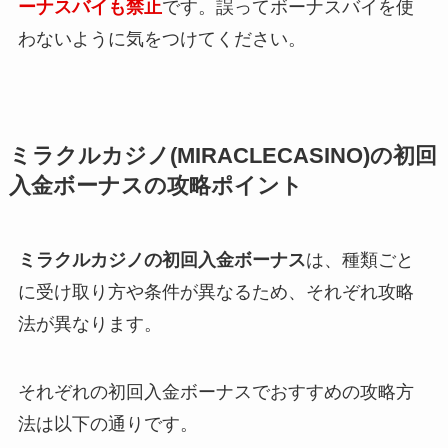
ーナスバイも禁止
です。誤ってボーナスバイを使
わないように気をつけてください。
ミラクルカジノ(MIRACLECASINO)の初回
入金ボーナスの攻略ポイント
ミラクルカジノの初回入金ボーナス
は、種類ごと
に受け取り方や条件が異なるため、それぞれ攻略
法が異なります。
それぞれの初回入金ボーナスでおすすめの攻略方
法は以下の通りです。