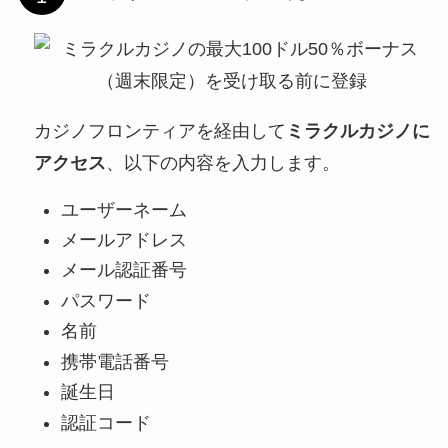
カジノフロンティアを経由して
ミラクルカジノに
アクセス
、以下の内容を入力します。
ユーザーネーム
メールアドレス
メール認証番号
パスワード
名前
携帯電話番号
誕生日
認証コード