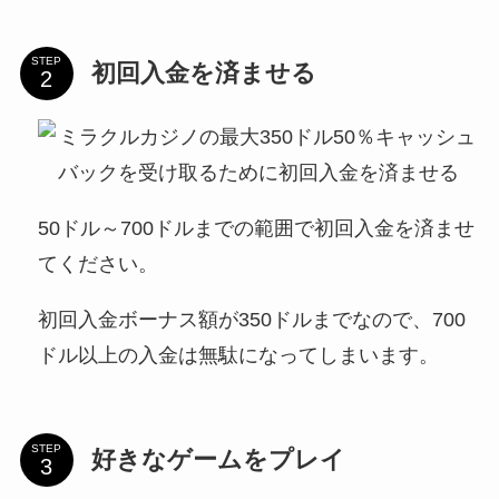
STEP
初回入金を済ませる
50ドル～700ドルまでの範囲で初回入金を済ませ
てください。
初回入金ボーナス額が350ドルまでなので、700
ドル以上の入金は無駄になってしまいます。
STEP
好きなゲームをプレイ