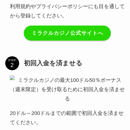
利用規約やプライバシーポリシーにも目を通して
から登録してください。
ミラクルカジノ公式サイトへ
STEP
初回入金を済ませる
20ドル～200ドルまでの範囲で初回入金を済ませ
てください。