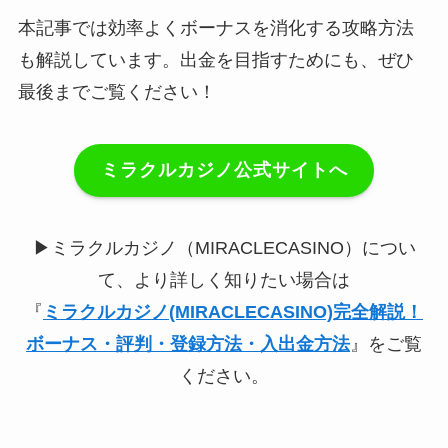
本記事では効率よくボーナスを消化する攻略方法
も解説しています。出金を目指すためにも、ぜひ
最後までご覧ください！
ミラクルカジノ公式サイトへ
▶︎ミラクルカジノ（MIRACLECASINO）につい
て、より詳しく知りたい場合は
『
ミラクルカジノ(MIRACLECASINO)完全解説！
ボーナス・評判・登録方法・入出金方法
』をご覧
ください。