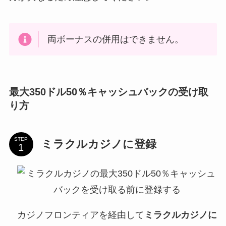
両ボーナスの併用はできません。
最大350ドル50％キャッシュバックの受け取
り方
STEP
ミラクルカジノに登録
カジノフロンティアを経由して
ミラクルカジノに