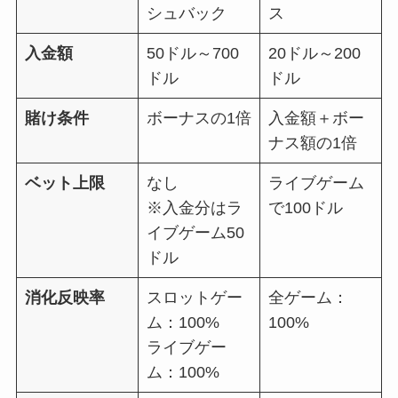
シュバック
ス
入金額
50ドル～700
20ドル～200
ドル
ドル
賭け条件
ボーナスの1倍
入金額＋ボー
ナス額の1倍
ベット上限
なし
ライブゲーム
※入金分はラ
で100ドル
イブゲーム50
ドル
消化反映率
スロットゲー
全ゲーム：
ム：100%
100%
ライブゲー
ム：100%