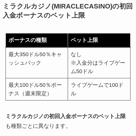
ミラクルカジノ(MIRACLECASINO)の初回
入金ボーナスのベット上限
ボーナスの種類
ベット上限
最大350ドル50％キャ
なし
ッシュバック
※入金分はライブゲー
ム50ドル
最大100ドル50％ボー
ライブゲームで100ド
ナス（週末限定）
ル
ミラクルカジノの初回入金ボーナスのベット上限
も種類ごとに異なります。