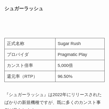
シュガーラッシュ
正式名称
Sugar Rush
プロバイダ
Pragmatic Play
カンスト倍率
5,000倍
還元率（RTP）
96.50%
『シュガーラッシュ』は2022年にリリースされた
ばかりの新規機種ですが、既に多くのカンスト事