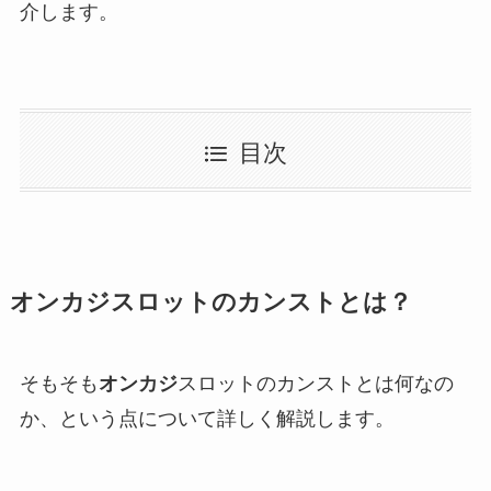
介します。
目次
オンカジスロットのカンストとは？
そもそも
オンカジ
スロットのカンストとは何なの
か、という点について詳しく解説します。