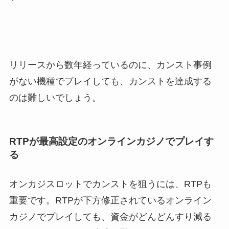
リリースから数年経っているのに、カンスト事例
がない機種でプレイしても、カンストを達成する
のは難しいでしょう。
RTPが最高設定のオンラインカジノでプレイす
る
オンカジスロットでカンストを狙うには、RTPも
重要です。RTPが下方修正されているオンライン
カジノでプレイしても、資金がどんどんすり減る