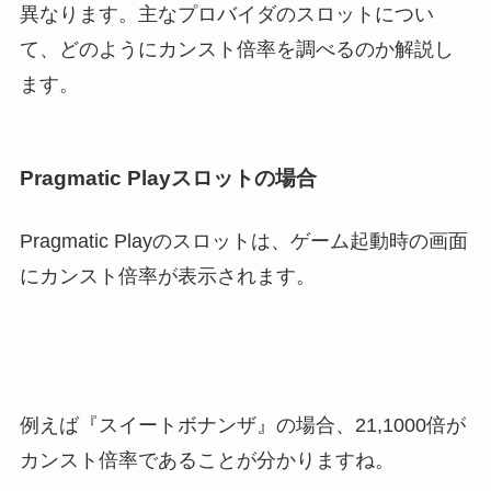
異なります。主なプロバイダのスロットについ
て、どのようにカンスト倍率を調べるのか解説し
ます。
Pragmatic Playスロットの場合
Pragmatic Playのスロットは、ゲーム起動時の画面
にカンスト倍率が表示されます。
例えば『スイートボナンザ』の場合、21,1000倍が
カンスト倍率であることが分かりますね。