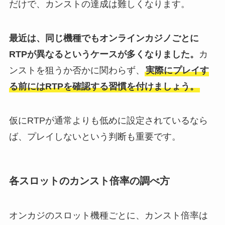
だけで、カンストの達成は難しくなります。
最近は、同じ機種でもオンラインカジノごとに
RTPが異なるというケースが多くなりました。
カ
ンストを狙うか否かに関わらず、
実際にプレイす
る前にはRTPを確認する習慣を付けましょう。
仮にRTPが通常よりも低めに設定されているなら
ば、プレイしないという判断も重要です。
各スロットのカンスト倍率の調べ方
オンカジのスロット機種ごとに、カンスト倍率は