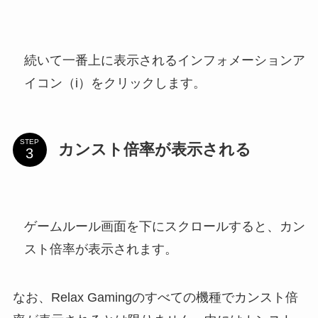
続いて一番上に表示されるインフォメーションア
イコン（i）をクリックします。
STEP
カンスト倍率が表示される
ゲームルール画面を下にスクロールすると、カン
スト倍率が表示されます。
なお、Relax Gamingのすべての機種でカンスト倍