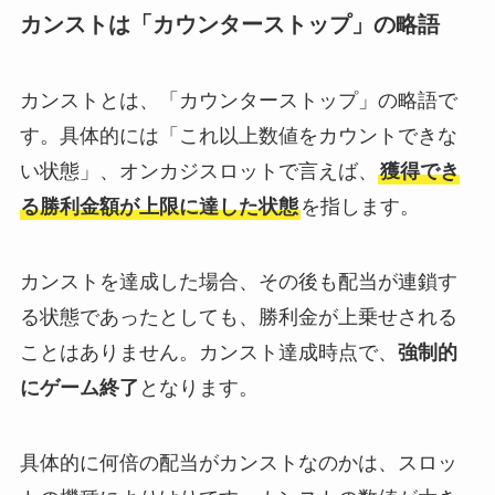
カンストは「カウンターストップ」の略語
カンストとは、「カウンターストップ」の略語で
す。具体的には「これ以上数値をカウントできな
い状態」、オンカジスロットで言えば、
獲得でき
る勝利金額が上限に達した状態
を指します。
カンストを達成した場合、その後も配当が連鎖す
る状態であったとしても、勝利金が上乗せされる
ことはありません。カンスト達成時点で、
強制的
にゲーム終了
となります。
具体的に何倍の配当がカンストなのかは、スロッ