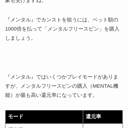
象も受けますね。
『メンタル』でカンストを狙うには、ベット額の
1000倍を払って「メンタルフリースピン」を購入
しましょう。
『メンタル』ではいくつかプレイモードがありま
すが、メンタルフリースピンの購入（MENTAL機
能）が最も高い還元率になっています。
モード
還元率