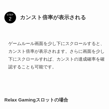
STEP
カンスト倍率が表示される
ゲームルール画面を少し下にスクロールすると、
カンスト倍率が表示されます。さらに画面を少し
下にスクロールすれば、カンストの達成確率を確
認することも可能です。
Relax Gamingスロットの場合