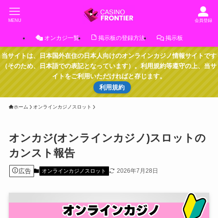
MENU
会員登録
オンカジ一覧
掲示板の登録方法
掲示板
当サイトは、日本国外在住の日本人向けのオンラインカジノ情報サイトです
（そのため、日本語での表記となっています）。利用規約等遵守の上、当サ
イトをご利用いただければと存じます。
利用規約
ホーム
オンラインカジノスロット
オンカジ(オンラインカジノ)スロットの
カンスト報告
広告
2026年7月28日
オンラインカジノスロット