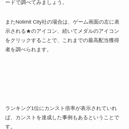
ードで調べてみましょう。
またNolimit City社の場合は、ゲーム画面の左に表
示される★のアイコン、続いてメダルのアイコン
をクリックすることで、これまでの最高配当獲得
者を調べられます。
ランキング1位にカンスト倍率が表示されていれ
ば、カンストを達成した事例もあるということで
す。