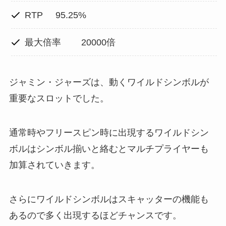
RTP 95.25%
最大倍率 20000倍
ジャミン・ジャーズは、動くワイルドシンボルが
重要なスロットでした。
通常時やフリースピン時に出現するワイルドシン
ボルはシンボル揃いと絡むとマルチプライヤーも
加算されていきます。
さらにワイルドシンボルはスキャッターの機能も
あるので多く出現するほどチャンスです。