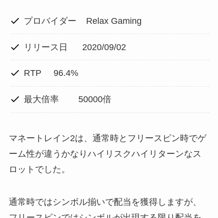
プロバイダー Relax Gaming
リリース日 2020/09/02
RTP 96.4%
最大倍率 50000倍
マネートレイン2は、通常時とフリースピン時でゲ
ーム性が違うかなりハイリスクハイリターンなス
ロットでした。
通常時ではシンボル揃いで配当を獲得しますが、
フリースピンではシンボルが出現する限り配当を