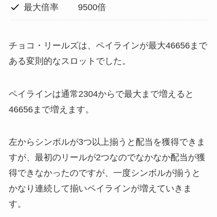
最大倍率 9500倍
チョコ・リールズは、ペイラインが最大46656まで
ある変則的なスロットでした。
ペイラインは通常2304からで最大まで増えると
46656まで増えます。
左からシンボルが3つ以上揃うと配当を獲得できま
すが、最初のリールが2つなのでなかなか配当が獲
得できなかったのですが、一度シンボルが揃うと
かなり連続して揃いペイラインが増えていきま
す。