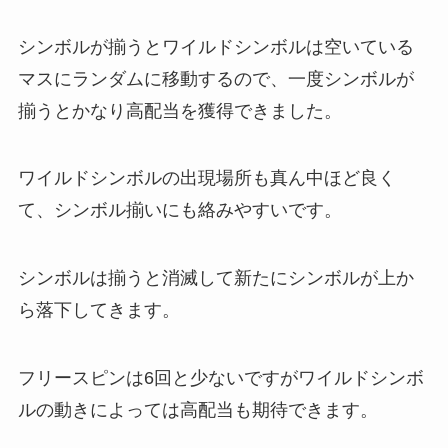
シンボルが揃うとワイルドシンボルは空いている
マスにランダムに移動するので、一度シンボルが
揃うとかなり高配当を獲得できました。
ワイルドシンボルの出現場所も真ん中ほど良く
て、シンボル揃いにも絡みやすいです。
シンボルは揃うと消滅して新たにシンボルが上か
ら落下してきます。
フリースピンは6回と少ないですがワイルドシンボ
ルの動きによっては高配当も期待できます。