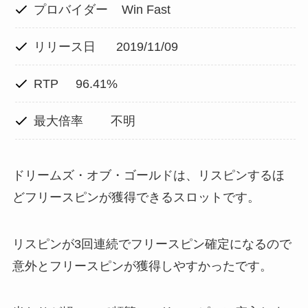
プロバイダー Win Fast
リリース日 2019/11/09
RTP 96.41%
最大倍率 不明
ドリームズ・オブ・ゴールドは、リスピンするほ
どフリースピンが獲得できるスロットです。
リスピンが3回連続でフリースピン確定になるので
意外とフリースピンが獲得しやすかったです。