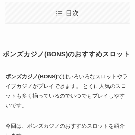
目次
ボンズカジノ(BONS)のおすすめスロット
ボンズカジノ(BONS)
ではいろいろなスロットやラ
イブカジノがプレイできます。 とくに人気のスロ
ットも多く揃っているのでいつでもプレイしやす
いです。
今回は、ボンズカジノのおすすめスロットを紹介