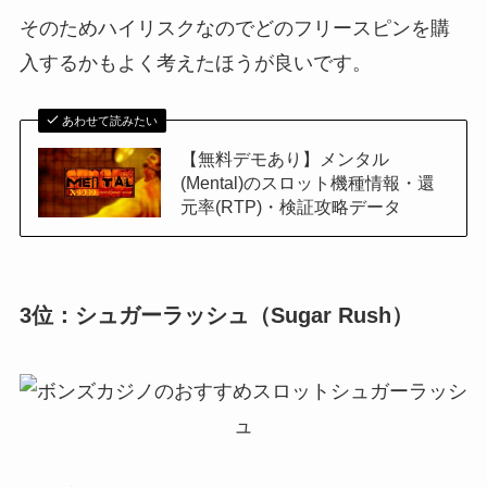
そのためハイリスクなのでどのフリースピンを購
入するかもよく考えたほうが良いです。
あわせて読みたい
【無料デモあり】メンタル
(Mental)のスロット機種情報・還
元率(RTP)・検証攻略データ
3位：シュガーラッシュ（Sugar Rush）