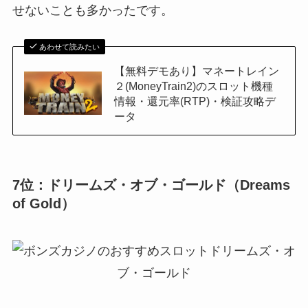
せないことも多かったです。
あわせて読みたい
【無料デモあり】マネートレイン
２(MoneyTrain2)のスロット機種
情報・還元率(RTP)・検証攻略デ
ータ
7位：ドリームズ・オブ・ゴールド（Dreams
of Gold）