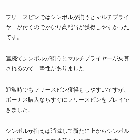
フリースピンではシンボルが揃うとマルチプライ
ヤーが付くのでかなり高配当が獲得しやすかった
です。
連続でシンボルが揃うとマルチプライヤーが乗算
されるので一撃性がありました。
通常時でもフリースピン獲得もしやすいですが、
ボーナス購入ならすぐにフリースピンをプレイで
きました。
シンボルが揃えば消滅して新たに上からシンボル