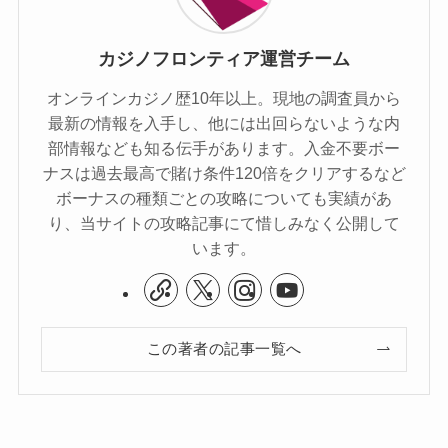
カジノフロンティア運営チーム
オンラインカジノ歴10年以上。現地の調査員から
最新の情報を入手し、他には出回らないような内
部情報なども知る伝手があります。入金不要ボー
ナスは過去最高で賭け条件120倍をクリアするなど
ボーナスの種類ごとの攻略についても実績があ
り、当サイトの攻略記事にて惜しみなく公開して
います。
この著者の記事一覧へ