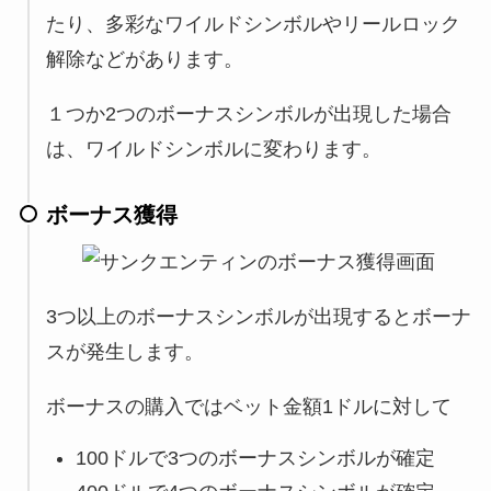
たり、多彩なワイルドシンボルやリールロック
解除などがあります。
１つか2つのボーナスシンボルが出現した場合
は、ワイルドシンボルに変わります。
ボーナス獲得
3つ以上のボーナスシンボルが出現するとボーナ
スが発生します。
ボーナスの購入ではベット金額1ドルに対して
100ドルで3つのボーナスシンボルが確定