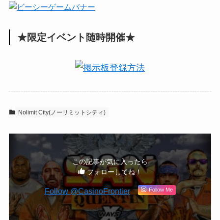
★限定イベント随時開催★
Nolimit City(ノーリミットシティ)
この記事が気に入ったら
フォローしてね！
Follow @CasinoFrontier
Follow Me