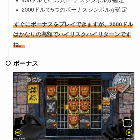
400ドルで4つのボーナスシンボルが確定
2000ドルで5つのボーナスシンボルが確定
すぐにボーナスをプレイできますが、2000ドル
はかなりの高額でハイリスクハイリターンです
ね。
ボーナス