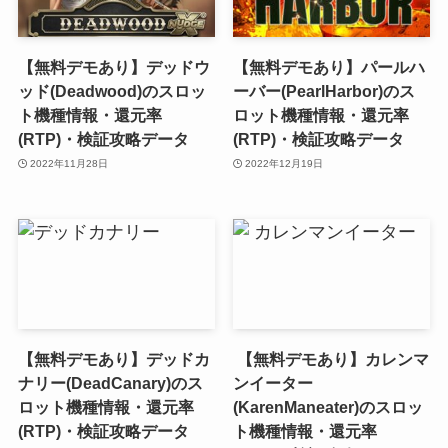
【無料デモあり】デッドウ
【無料デモあり】パールハ
ッド(Deadwood)のスロッ
ーバー(PearlHarbor)のス
ト機種情報・還元率
ロット機種情報・還元率
(RTP)・検証攻略データ
(RTP)・検証攻略データ
2022年11月28日
2022年12月19日
【無料デモあり】デッドカ
【無料デモあり】カレンマ
ナリー(DeadCanary)のス
ンイーター
ロット機種情報・還元率
(KarenManeater)のスロッ
(RTP)・検証攻略データ
ト機種情報・還元率