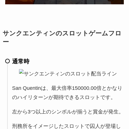
サンクエンティンのスロットゲームフロ
ー
通常時
San Quentinは、最大倍率150000.00倍とかなり
のハイリターンが期待できるスロットです。
左から3つ以上のシンボルが揃うと賞金が発生。
刑務所をイメージしたスロットで囚人が登場し