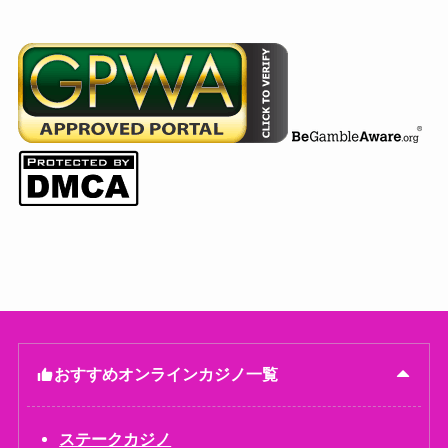
おすすめオンラインカジノ一覧
ステークカジノ