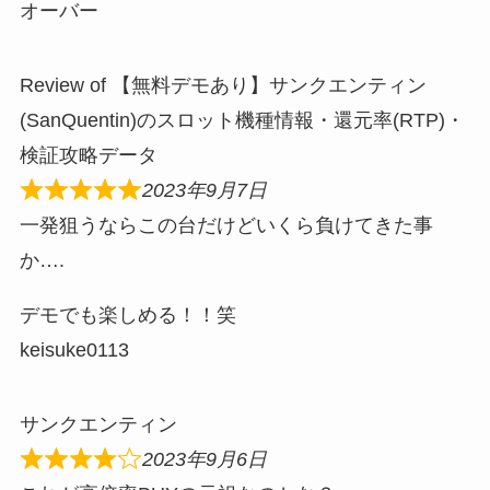
オーバー
Review of 【無料デモあり】サンクエンティン
(SanQuentin)のスロット機種情報・還元率(RTP)・
検証攻略データ
2023年9月7日
一発狙うならこの台だけどいくら負けてきた事
か….
デモでも楽しめる！！笑
keisuke0113
サンクエンティン
2023年9月6日