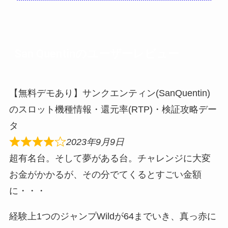
San Quentinのユーザーレビュー
【無料デモあり】サンクエンティン(SanQuentin)
のスロット機種情報・還元率(RTP)・検証攻略デー
タ
2023年9月9日
超有名台。そして夢がある台。チャレンジに大変
お金がかかるが、その分でてくるとすごい金額
に・・・
経験上1つのジャンプWildが64までいき、真っ赤に