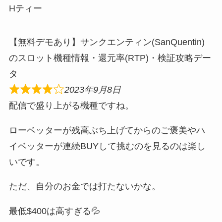
Hティー
【無料デモあり】サンクエンティン(SanQuentin)
のスロット機種情報・還元率(RTP)・検証攻略デー
タ
2023年9月8日
配信で盛り上がる機種ですね。
ローベッターが残高ぶち上げてからのご褒美やハ
イベッターが連続BUYして挑むのを見るのは楽し
いです。
ただ、自分のお金では打たないかな。
最低$400は高すぎる💦