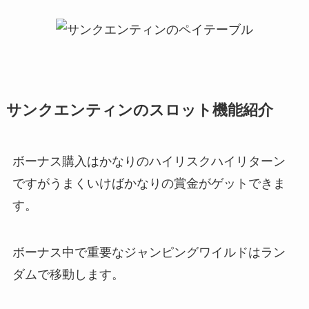
サンクエンティンのスロット機能紹介
ボーナス購入はかなりのハイリスクハイリターン
ですがうまくいけばかなりの賞金がゲットできま
す。
ボーナス中で重要なジャンピングワイルドはラン
ダムで移動します。