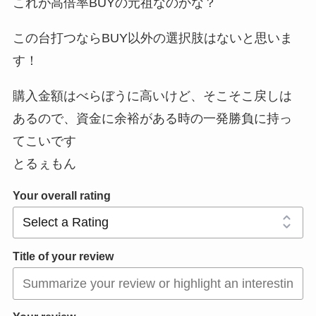
これが高倍率BUYの元祖なのかな？
この台打つならBUY以外の選択肢はないと思いま
す！
購入金額はべらぼうに高いけど、そこそこ戻しは
あるので、資金に余裕がある時の一発勝負に持っ
てこいです
とるぇもん
Your overall rating
Title of your review