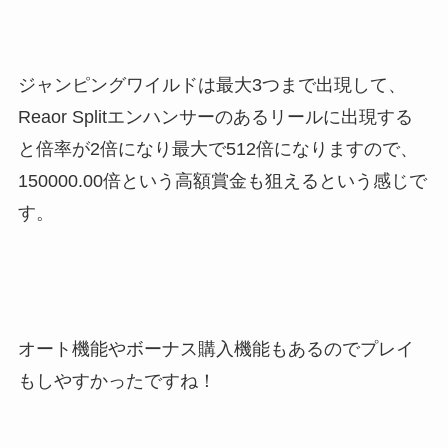
ジャンピングワイルドは最大3つまで出現して、
Reaor Splitエンハンサーのあるリールに出現する
と倍率が2倍になり最大で512倍になりますので、
150000.00倍という高額賞金も狙えるという感じで
す。
オート機能やボーナス購入機能もあるのでプレイ
もしやすかったですね！