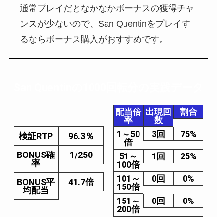
通常プレイだとなかなかボーナスの獲得チャ
ンスが少ないので、San Quentinをプレイす
るならボーナス購入がおすすめです。
San Quentinの1000回転分の実践データ
配当倍
出現回
割合
率
数
1～50
3回
75%
検証RTP
96.3％
倍
BONUS確
1/250
51～
1回
25%
率
100倍
101～
0回
0%
BONUS平
41.7倍
150倍
均配当
151～
0回
0%
200倍