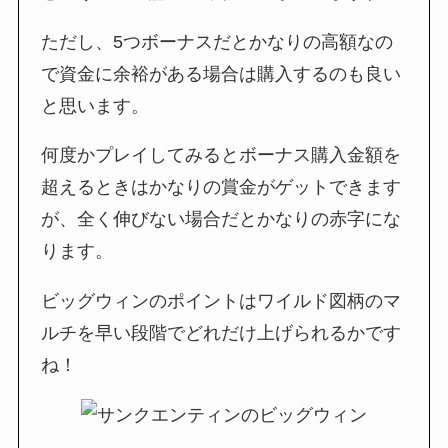
ただし、5つボーナスだとかなりの高額なの
で資金に余裕がある場合は購入するのも良い
と思います。
何度かプレイしてみるとボーナス購入金額を
超えるときはかなりの賞金がゲットできます
が、全く伸びない場合だとかなりの赤字にな
ります。
ビッグウィンのポイントはワイルド図柄のマ
ルチを早い段階でどれだけ上げられるかです
ね！