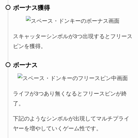
ボーナス獲得
スキャッターシンボルが3つ出現するとフリース
ピンを獲得。
ボーナス
ライフが3つあり無くなるとフリースピンが終
了。
下記のようなシンボルが出現してマルチプライ
ヤーを増やしていくゲーム性です。