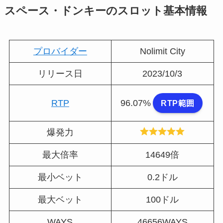
スペース・ドンキーのスロット基本情報
プロバイダー
Nolimit City
リリース日
2023/10/3
RTP
96.07%
RTP範囲
爆発力
最大倍率
14649倍
最小ベット
0.2ドル
最大ベット
100ドル
WAYS
46656WAYS