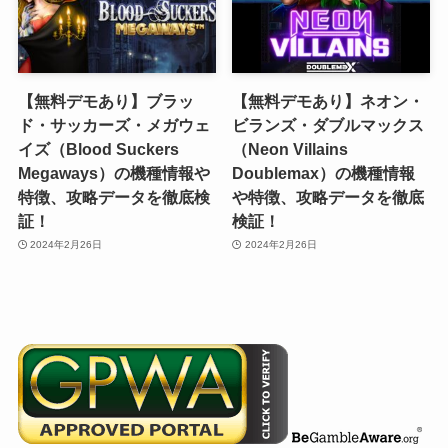
【無料デモあり】ブラッ
【無料デモあり】ネオン・
ド・サッカーズ・メガウェ
ビランズ・ダブルマックス
イズ（Blood Suckers
（Neon Villains
Megaways）の機種情報や
Doublemax）の機種情報
特徴、攻略データを徹底検
や特徴、攻略データを徹底
証！
検証！
2024年2月26日
2024年2月26日