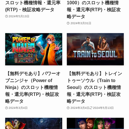
スロット機種情報・還元率
1000）のスロット機種情
(RTP)・検証攻略データ
報・還元率(RTP)・検証攻
略データ
2024年5月13日
2024年3月31日
【無料デモあり】パワーオ
【無料デモあり】トレイン
ブニンジャ（Power of
トゥーソウル（Train to
Ninja）のスロット機種情
Seoul）のスロット機種情
報・還元率(RTP)・検証攻
報・還元率(RTP)・検証攻
略データ
略データ
2024年3月4日
2024年3月4日
2024年5月13日