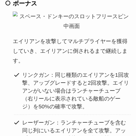
ボーナス
エイリアンを攻撃してマルチプライヤーを獲得
していき、エイリアンに倒されるまで継続しま
す。
リンクガン：同じ種類のエイリアンを1回攻
撃、アップグレードすると2回攻撃。エイリ
アンがいない場合はランチャーチューブ
（右リールに表示されている敵船のゲー
ジ）を50%の確率で攻撃。
レーザーガン：ランチャーチューブを含む
同じ列にいるエイリアンを全て攻撃。アッ