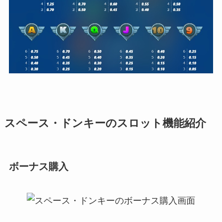
スペース・ドンキーのスロット機能紹介
ボーナス購入