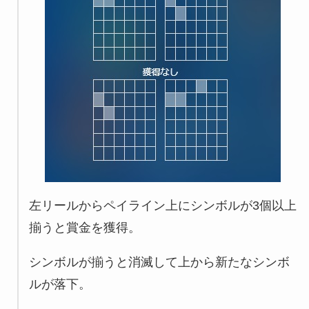
左リールからペイライン上にシンボルが3個以上
揃うと賞金を獲得。
シンボルが揃うと消滅して上から新たなシンボ
ルが落下。