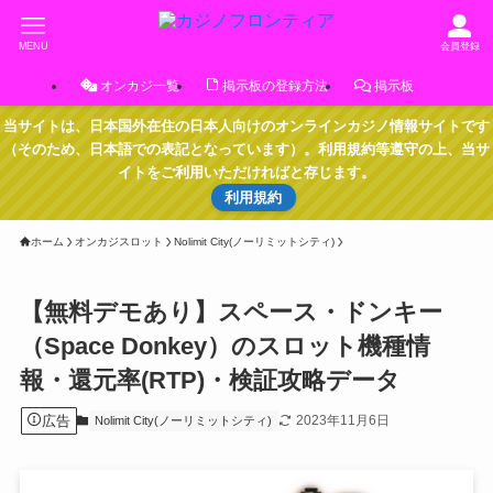
MENU
会員登録
オンカジ一覧
掲示板の登録方法
掲示板
当サイトは、日本国外在住の日本人向けのオンラインカジノ情報サイトです
（そのため、日本語での表記となっています）。利用規約等遵守の上、当サ
イトをご利用いただければと存じます。
利用規約
ホーム
オンカジスロット
Nolimit City(ノーリミットシティ)
【無料デモあり】スペース・ドンキー
（Space Donkey）のスロット機種情
報・還元率(RTP)・検証攻略データ
広告
2023年11月6日
Nolimit City(ノーリミットシティ)