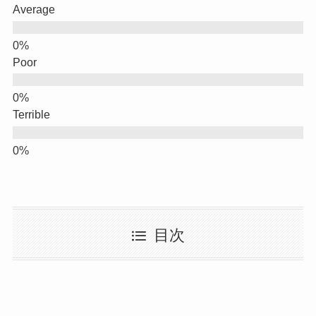
Average
Poor
Terrible
目次