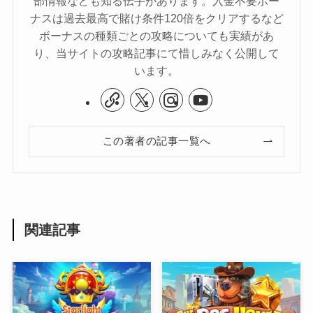
部情報なども知る伝手があります。入金不要ボー
ナスは過去最高で賭け条件120倍をクリアするなど
ボーナスの種類ごとの攻略についても実績があ
り、当サイトの攻略記事にて惜しみなく公開して
います。
この著者の記事一覧へ
関連記事