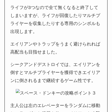
ライフが3つなので全て無くなると終了して
しまいますが、ライフが回復したりマルチプ
ライヤーを収集したりする専用のシンボルも
出現します。
エイリアンやトラップをうまく避けられれば
高配当も目指せました。
シークアンドデストロイでは、エイリアンを
倒すとマルチプライヤーを獲得できエイリア
ンに倒されるまで継続するゲーム性です。
主人公は左のエレベーターをランダムに移動