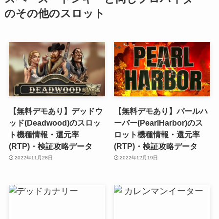
のその他のスロット
【無料デモあり】デッドウ
【無料デモあり】パールハ
ッド(Deadwood)のスロッ
ーバー(PearlHarbor)のス
ト機種情報・還元率
ロット機種情報・還元率
(RTP)・検証攻略データ
(RTP)・検証攻略データ
2022年11月28日
2022年12月19日