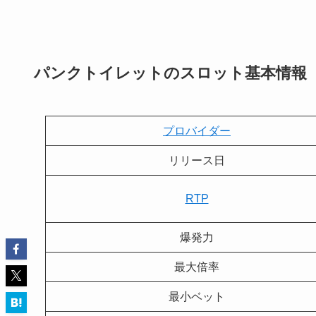
パンクトイレットのスロット基本情報
プロバイダー
リリース日
RTP
爆発力
最大倍率
最小ベット