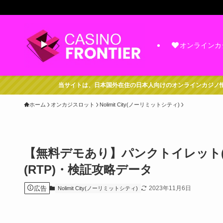
オンラインカ
当サイトは、日本国外在住の日本人向けのオンラインカジノ
ホーム
オンカジスロット
Nolimit City(ノーリミットシティ)
【無料デモあり】パンクトイレット(Pu
(RTP)・検証攻略データ
広告
2023年11月6日
Nolimit City(ノーリミットシティ)