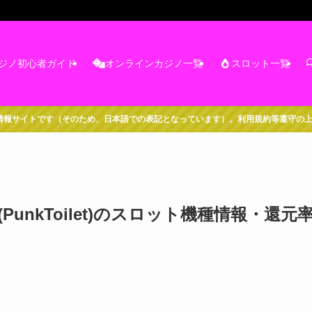
ジノ初心者ガイド
オンラインカジノ一覧
スロット一覧
情報サイトです（そのため、日本語での表記となっています）。利用規約等遵守の
nkToilet)のスロット機種情報・還元