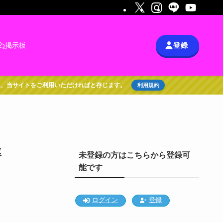
登録
掲示板
上、当サイトをご利用いただければと存じます。
利用規約
率
未登録の方はこちらから登録可
能です
ログイン
登録