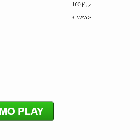
100ドル
81WAYS