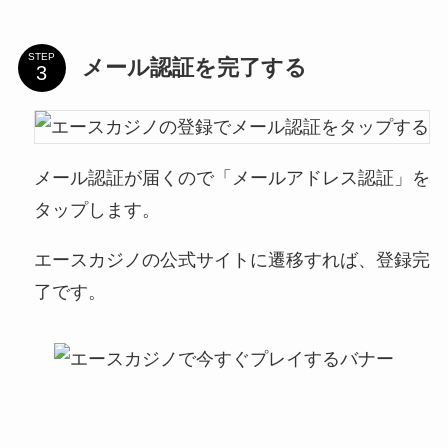
STEP
メール認証を完了する
メール認証が届くので「メールアドレス認証」を
タップします。
エースカジノの公式サイトに遷移すれば、登録完
了です。