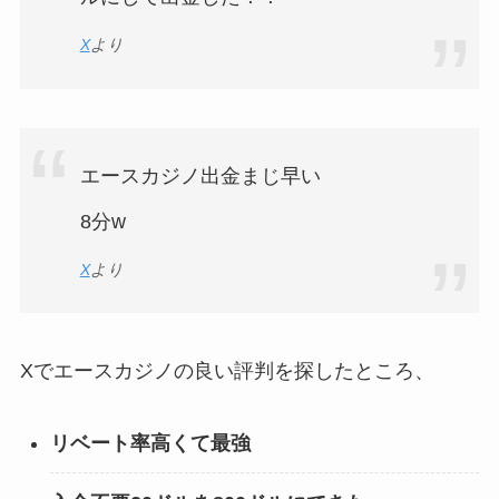
X
より
エースカジノ出金まじ早い
8分w
X
より
Xでエースカジノの良い評判を探したところ、
リベート率高くて最強