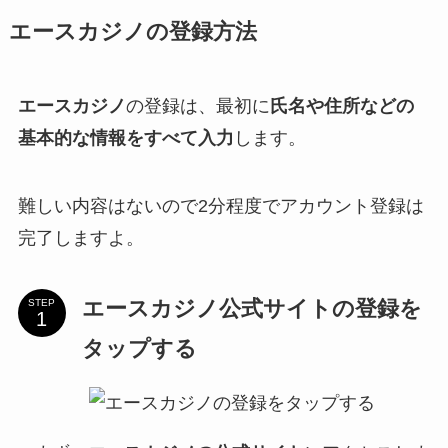
エースカジノの登録方法
エースカジノ
の登録は、最初に
氏名や住所などの
基本的な情報をすべて入力
します。
難しい内容はないので2分程度でアカウント登録は
完了しますよ。
エースカジノ公式サイトの登録を
STEP
タップする