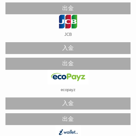
出金
JCB
入金
出金
ecopayz
入金
出金