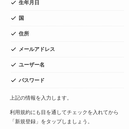
生年月日
国
住所
メールアドレス
ユーザー名
パスワード
上記の情報を入力します。
利用規約にも目を通してチェックを入れてから
「新規登録」をタップしましょう。