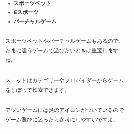
スポーツベット
Eスポーツ
バーチャルゲーム
スポーツベットやバーチャルゲームもあるので、
たまに違うゲームで遊びたいときは重宝します
ね。
スロットはカテゴリーやプロバイダーからゲーム
をしぼって検索できます。
アツいゲームには炎のアイコンがついているので
ゲーム選びに迷ったら参考にしやすいですよ。