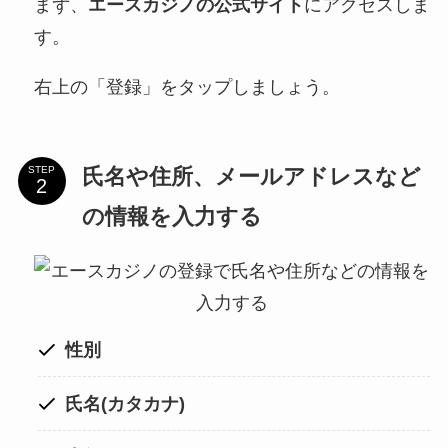
まず、
エースカジノの公式サイト
にアクセスしま
す。
右上の「登録」をタップしましょう。
氏名や住所、メールアドレスなど
STEP
の情報を入力する
性別
氏名(カタカナ)