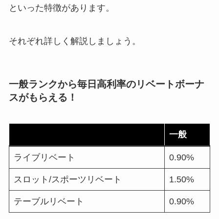
といった特徴があります。
それぞれ詳しく解説しましょう。
一般ランクから毎日高利率のリベートボーナ
スがもらえる！
一般
ライブリベート
0.90%
スロット/スポーツリベート
1.50%
テーブルリベート
0.90%