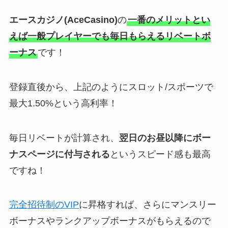
エースカジノ(AceCasino)
の
一番のメリットとい
えば一般プレイヤーでも毎日もらえるリベートボ
ーナス
です！
登録直後から、上記のようにスロット/スポーツで
最大1.50%という高利率！
毎日リベートが計算され、
翌日のお昼以降にボー
ナスページに付与される
というスピード感も最高
ですね！
完全招待制のVIP
に昇格すれば、さらにマンスリー
ボーナスやランクアップボーナスがもらえるので