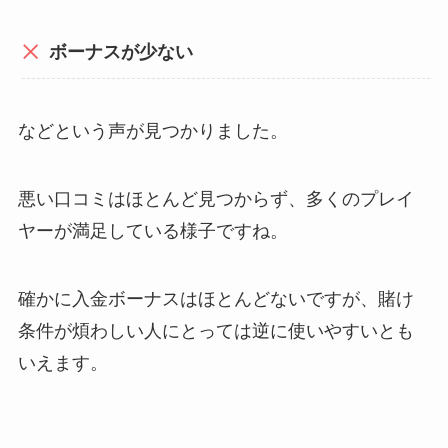
ボーナスが少ない
などという声が見つかりました。
悪い口コミはほとんど見つからず、多くのプレイ
ヤーが満足している様子ですね。
確かに入金ボーナスはほとんどないですが、賭け
条件が煩わしい人にとっては逆に使いやすいとも
いえます。