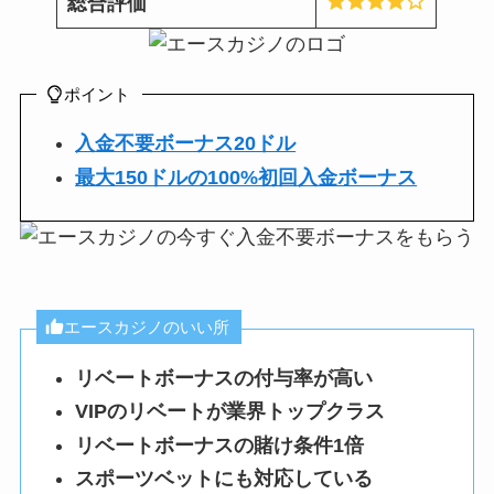
総合評価
ポイント
入金不要ボーナス20ドル
最大150ドルの100%初回入金ボーナス
エースカジノのいい所
リベートボーナスの付与率が高い
VIPのリベートが業界トップクラス
リベートボーナスの賭け条件1倍
スポーツベットにも対応している