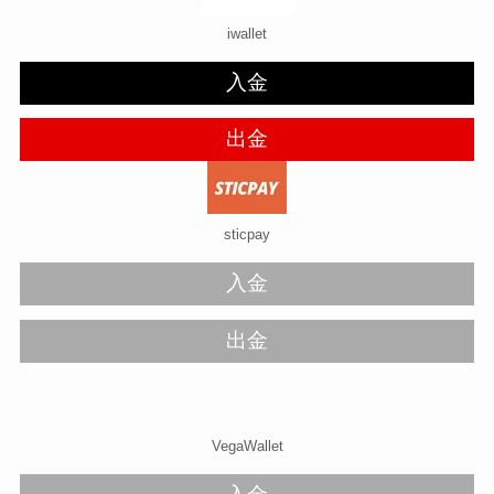
iwallet
入金
出金
sticpay
入金
出金
VegaWallet