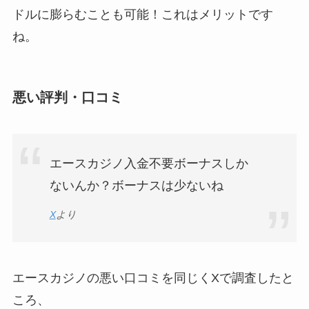
ドルに膨らむことも可能！これはメリットです
ね。
悪い評判・口コミ
エースカジノ入金不要ボーナスしか
ないんか？ボーナスは少ないね
X
より
エースカジノの悪い口コミを同じくXで調査したと
ころ、