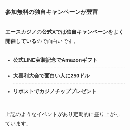
参加無料の独自キャンペーンが豊富
エースカジノ
の
公式Xでは独自キャンペーンをよく
開催している
ので面白いです。
公式LINE実装記念でAmazonギフト
大喜利大会で面白い人に250ドル
リポストでカジノチッププレゼント
上記のようなイベントがあり定期的に盛り上がっ
ています。