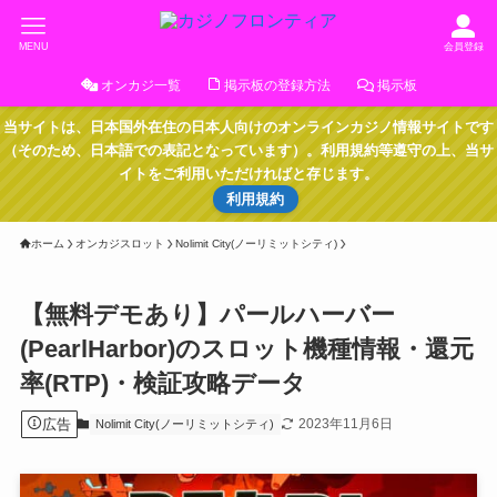
MENU
会員登録
オンカジ一覧
掲示板の登録方法
掲示板
当サイトは、日本国外在住の日本人向けのオンラインカジノ情報サイトです
（そのため、日本語での表記となっています）。利用規約等遵守の上、当サ
イトをご利用いただければと存じます。
利用規約
ホーム
オンカジスロット
Nolimit City(ノーリミットシティ)
【無料デモあり】パールハーバー
(PearlHarbor)のスロット機種情報・還元
率(RTP)・検証攻略データ
広告
2023年11月6日
Nolimit City(ノーリミットシティ)