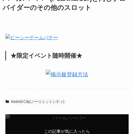
バイダーのその他のスロット
★限定イベント随時開催★
Nolimit City(ノーリミットシティ)
この記事が気に入ったら