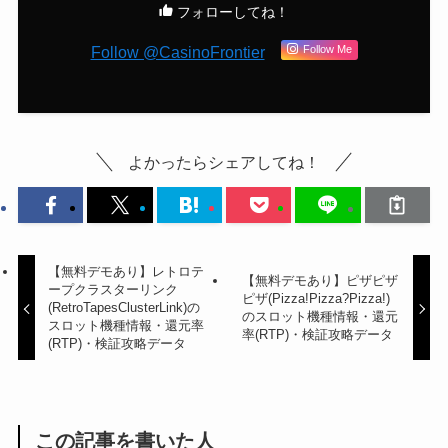
フォローしてね！
Follow @CasinoFrontier
Follow Me
よかったらシェアしてね！
【無料デモあり】レトロテ
【無料デモあり】ピザピザ
ープクラスターリンク
ピザ(Pizza!Pizza?Pizza!)
(RetroTapesClusterLink)の
のスロット機種情報・還元
スロット機種情報・還元率
率(RTP)・検証攻略データ
(RTP)・検証攻略データ
この記事を書いた人