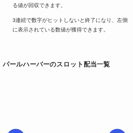
る値が回収できます。
3連続で数字がヒットしないと終了になり、左側
に表示されている数値が獲得できます。
パールハーバーのスロット配当一覧