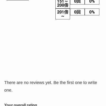
151～
0回
0%
200倍
201倍
0回
0%
～
Pearl Harborのユーザーレビュー
There are no reviews yet. Be the first one to write
one.
Your overall rating