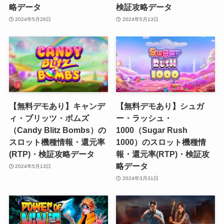
略データ
検証攻略データ
2024年5月28日
2024年5月13日
【無料デモあり】キャンデ
【無料デモあり】シュガ
ィ・ブリッツ・ボムズ
ー・ラッシュ・
（Candy Blitz Bombs）の
1000（Sugar Rush
スロット機種情報・還元率
1000）のスロット機種情
(RTP)・検証攻略データ
報・還元率(RTP)・検証攻
略データ
2024年5月13日
2024年3月31日