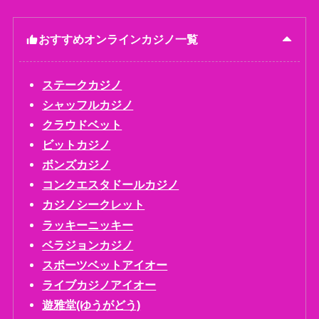
おすすめオンラインカジノ一覧
ステークカジノ
シャッフルカジノ
クラウドベット
ビットカジノ
ボンズカジノ
コンクエスタドールカジノ
カジノシークレット
ラッキーニッキー
ベラジョンカジノ
スポーツベットアイオー
ライブカジノアイオー
遊雅堂(ゆうがどう)