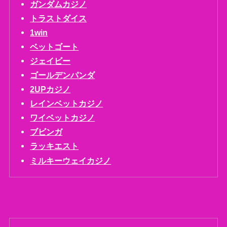
ガンダムカジノ
トラストダイス
1win
ベットゴート
ジェイビー
ゴールデンパンダ
2UPカジノ
レインベットカジノ
ワイベットカジノ
ブビンガ
ラッキエスト
ミルキーウェイカジノ