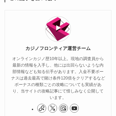
カジノフロンティア運営チーム
オンラインカジノ歴10年以上。現地の調査員から
最新の情報を入手し、他には出回らないような内
部情報なども知る伝手があります。入金不要ボー
ナスは過去最高で賭け条件120倍をクリアするなど
ボーナスの種類ごとの攻略についても実績があ
り、当サイトの攻略記事にて惜しみなく公開して
います。