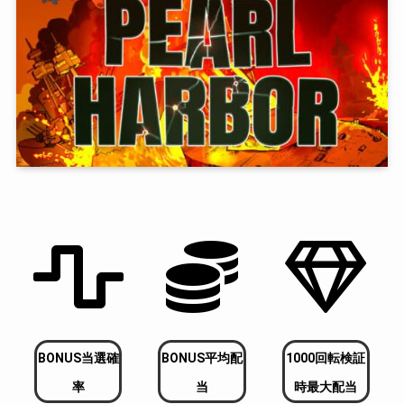
BONUS当選確
BONUS平均配
1000回転検証
率
当
時最大配当