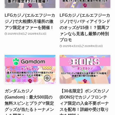
LFGカジノ(エルエフジーカ
LFGカジノ(エルエフジーカ
ジノ)で大相撲5月場所の激
ジノ)でリバティアイランド
アツ限定オファーを開催！
のオッズが15倍！？競馬フ
ァンなら見逃し厳禁の特別
2025年5月9日
2026年6月13日
プロモ
2025年4月23日
2026年6月13日
ガンダムカジノ
【30名限定】ボンズカジノ
(Gamdom)：最大500回の
(BONS)でカジノフロンテ
無料スピンとプラグマ限定
ィア限定の入金不要ボーナ
グッズが当たるトーナメン
スを配布！詳細や受け取り