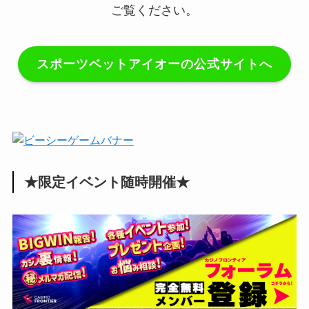
ご覧ください。
スポーツベットアイオーの公式サイトへ
★限定イベント随時開催★