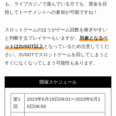
も、ライブカジノで遊んでいる方でも、賞金を目
指してトーナメントへの参加が可能ですね！
スロットゲームのほうがゲーム回数を稼ぎやすい
と判断するプレイヤーもいますが、
対象となるベ
ットは2USDT以上
となっているため注意してくだ
さい。2USDTでスロットゲームを回してしまうと
すぐになくなってしまう可能性もあります。
開催スケジュール
第1
2023年6月19日09:01〜2023年6月2
回
0日08:59