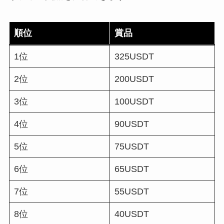
順位
賞品
1位
325USDT
2位
200USDT
3位
100USDT
4位
90USDT
5位
75USDT
6位
65USDT
7位
55USDT
8位
40USDT