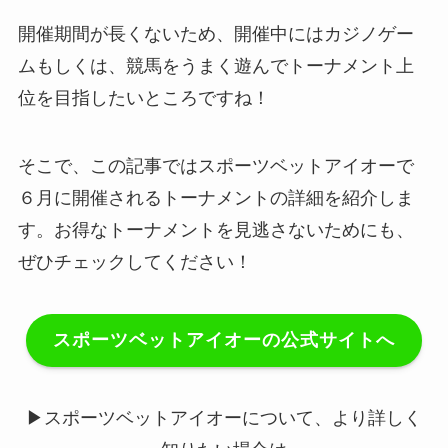
開催期間が長くないため、開催中にはカジノゲー
ムもしくは、競馬をうまく遊んでトーナメント上
位を目指したいところですね！
そこで、この記事ではスポーツベットアイオーで
６月に開催されるトーナメントの詳細を紹介しま
す。お得なトーナメントを見逃さないためにも、
ぜひチェックしてください！
スポーツベットアイオーの公式サイトへ
▶︎スポーツベットアイオーについて、より詳しく