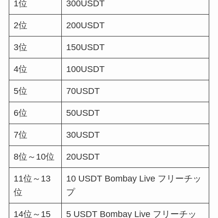
1位
300USDT
2位
200USDT
3位
150USDT
4位
100USDT
5位
70USDT
6位
50USDT
7位
30USDT
8位～10位
20USDT
11位～13
10 USDT Bombay Live フリーチッ
位
プ
14位～15
5 USDT Bombay Live フリーチッ