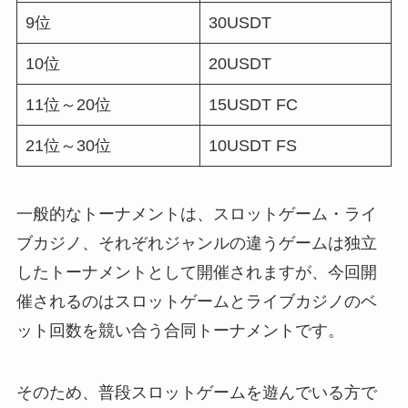
9位
30USDT
10位
20USDT
11位～20位
15USDT FC
21位～30位
10USDT FS
一般的なトーナメントは、スロットゲーム・ライ
ブカジノ、それぞれジャンルの違うゲームは独立
したトーナメントとして開催されますが、今回開
催されるのはスロットゲームとライブカジノのベ
ット回数を競い合う合同トーナメントです。
そのため、普段スロットゲームを遊んでいる方で