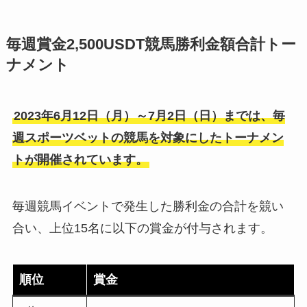
毎週賞金2,500USDT競馬勝利金額合計トー
ナメント
2023年6月12日（月）～7月2日（日）までは、毎
週スポーツベットの競馬を対象にしたトーナメン
トが開催されています。
毎週競馬イベントで発生した勝利金の合計を競い
合い、上位15名に以下の賞金が付与されます。
順位
賞金