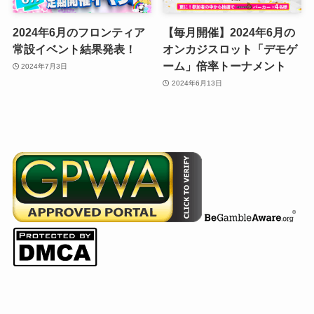
2024年6月のフロンティア
【毎月開催】2024年6月の
常設イベント結果発表！
オンカジスロット「デモゲ
ーム」倍率トーナメント
2024年7月3日
2024年6月13日