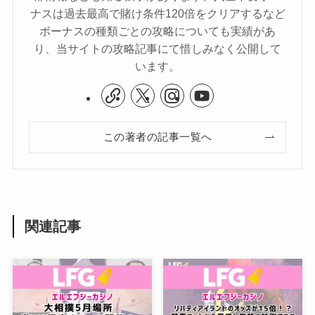
ナスは過去最高で賭け条件120倍をクリアするなど
ボーナスの種類ごとの攻略についても実績があ
り、当サイトの攻略記事にて惜しみなく公開して
います。
この著者の記事一覧へ
関連記事