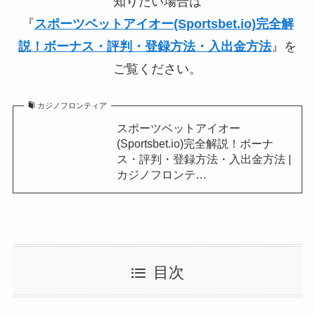
知りたい場合は
『
スポーツベットアイオー(Sportsbet.io)完全解
説！ボーナス・評判・登録方法・入出金方法
』を
ご覧ください。
カジノフロンティア
スポーツベットアイオー
(Sportsbet.io)完全解説！ボーナ
ス・評判・登録方法・入出金方法 |
カジノフロンテ…
目次