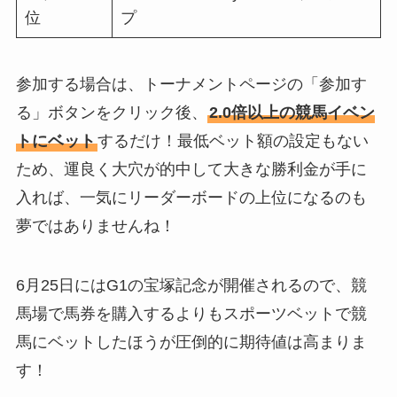
位
プ
参加する場合は、トーナメントページの「参加す
る」ボタンをクリック後、
2.0倍以上の競馬イベン
トにベット
するだけ！最低ベット額の設定もない
ため、運良く大穴が的中して大きな勝利金が手に
入れば、一気にリーダーボードの上位になるのも
夢ではありませんね！
6月25日にはG1の宝塚記念が開催されるので、競
馬場で馬券を購入するよりもスポーツベットで競
馬にベットしたほうが圧倒的に期待値は高まりま
す！