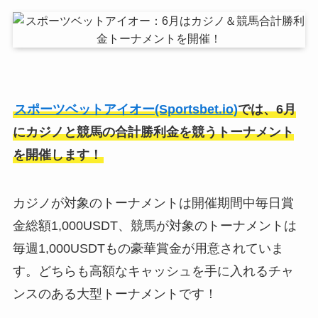
スポーツベットアイオー(Sportsbet.io)
では、6月
にカジノと競馬の合計勝利金を競うトーナメント
を開催します！
カジノが対象のトーナメントは開催期間中毎日賞
金総額1,000USDT、競馬が対象のトーナメントは
毎週1,000USDTもの豪華賞金が用意されていま
す。どちらも高額なキャッシュを手に入れるチャ
ンスのある大型トーナメントです！