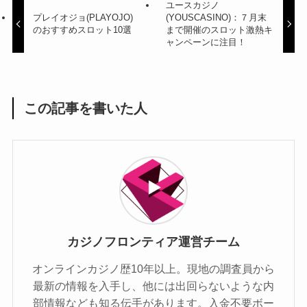
ユースカジノ
プレイオジョ(PLAYOJO)
(YOUSCASINO)：７月末
のおすすめスロット10選
まで開催のスロット激熱キ
ャンペーンに注目！
この記事を書いた人
カジノフロンティア運営チーム
オンラインカジノ歴10年以上。現地の調査員から
最新の情報を入手し、他には出回らないような内
部情報なども知る伝手があります。入金不要ボー