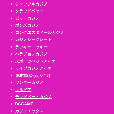
シャッフルカジノ
クラウドベット
ビットカジノ
ボンズカジノ
コンクエスタドールカジノ
カジノシークレット
ラッキーニッキー
ベラジョンカジノ
スポーツベットアイオー
ライブカジノアイオー
遊雅堂(ゆうがどう)
ワンダーカジノ
エルドア
テッドベットカジノ
BCGAME
カジノエックス