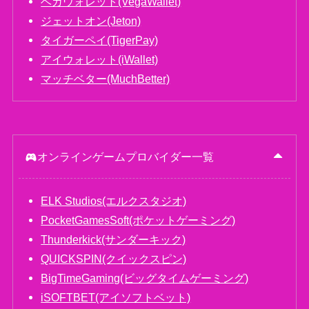
ベガウォレット(VegaWallet)
ジェットオン(Jeton)
タイガーペイ(TigerPay)
アイウォレット(iWallet)
マッチベター(MuchBetter)
オンラインゲームプロバイダー一覧
ELK Studios(エルクスタジオ)
PocketGamesSoft(ポケットゲーミング)
Thunderkick(サンダーキック)
QUICKSPIN(クイックスピン)
BigTimeGaming(ビッグタイムゲーミング)
iSOFTBET(アイソフトベット)