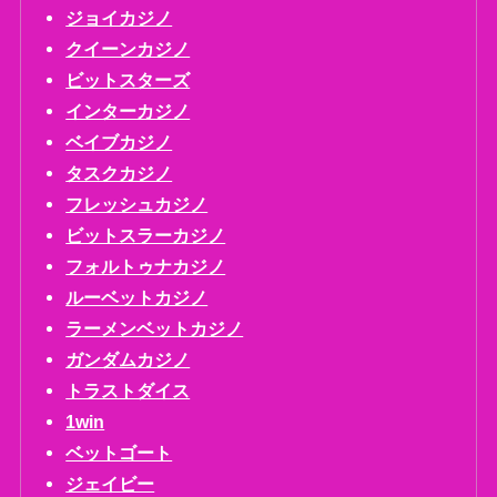
ジョイカジノ
クイーンカジノ
ビットスターズ
インターカジノ
ベイブカジノ
タスクカジノ
フレッシュカジノ
ビットスラーカジノ
フォルトゥナカジノ
ルーベットカジノ
ラーメンベットカジノ
ガンダムカジノ
トラストダイス
1win
ベットゴート
ジェイビー