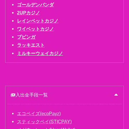
ゴールデンパンダ
2UPカジノ
レインベットカジノ
ワイベットカジノ
ブビンガ
ラッキエスト
ミルキーウェイカジノ
入出金手段一覧
エコペイズ(ecoPayz)
スティックペイ(STICPAY)