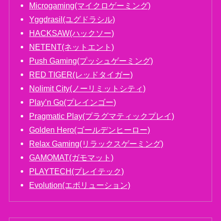
Microgaming(マイクロゲーミング)
Yggdrasil(ユグドラシル)
HACKSAW(ハックソー)
NETENT(ネットエント)
Push Gaming(プッシュゲーミング)
RED TIGER(レッドタイガー)
Nolimit City(ノーリミットシティ)
Play’n Go(プレインゴー)
Pragmatic Play(プラグマティックプレイ)
Golden Hero(ゴールデンヒーロー)
Relax Gaming(リラックスゲーミング)
GAMOMAT(ガモマット)
PLAYTECH(プレイテック)
Evolution(エボリューション)