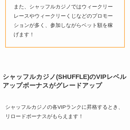
また、シャッフルカジノではウィークリー
レースやウィークリーくじなどのプロモー
ションが多く、参加しながらベット額を稼
げます！
シャッフルカジノ(SHUFFLE)のVIPレベル
アップボーナスがグレードアップ
シャッフルカジノの各VIPランクに昇格するとき、
リロードボーナスがもらえます！