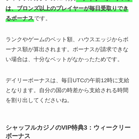
は、ブロンズ以上のプレイヤーが毎日受取りでき
るボーナス
です。
ランクやゲームのベット額、ハウスエッジからボ
ーナス額が算出されます。ボーナスが請求できな
い場合は、十分なベットがなかったためです。
デイリーボーナスは、毎日UTCの午前12時に支給
となります。自分の国の時差から支給される時間
を割り出してくださいね。
シャッフルカジノのVIP特典3：ウィークリー
ボーナス