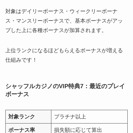
対象はデイリーボーナス・ウィークリーボーナ
ス・マンスリーボーナスで、基本ボーナスがアッ
プした上に各種ボーナスが加算されます。
上位ランクになるほどもらえるボーナスが増える
仕組みです！
シャッフルカジノのVIP特典7：最近のプレイ
ボーナス
対象ランク
プラチナ以上
ボーナス率
損失額に応じて算出