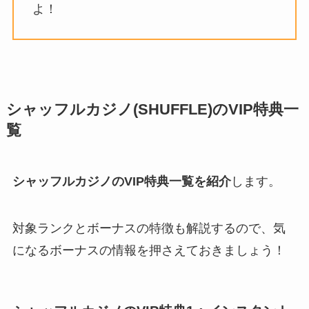
よ！
シャッフルカジノ(SHUFFLE)のVIP特典一
覧
シャッフルカジノのVIP特典一覧を紹介
します。
対象ランクとボーナスの特徴も解説するので、気
になるボーナスの情報を押さえておきましょう！