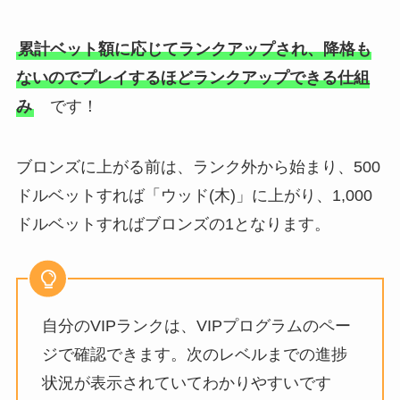
累計ベット額に応じてランクアップされ、降格も
ないのでプレイするほどランクアップできる仕組
み
です！
ブロンズに上がる前は、ランク外から始まり、500
ドルベットすれば「ウッド(木)」に上がり、1,000
ドルベットすればブロンズの1となります。
自分のVIPランクは、VIPプログラムのペー
ジで確認できます。次のレベルまでの進捗
状況が表示されていてわかりやすいです