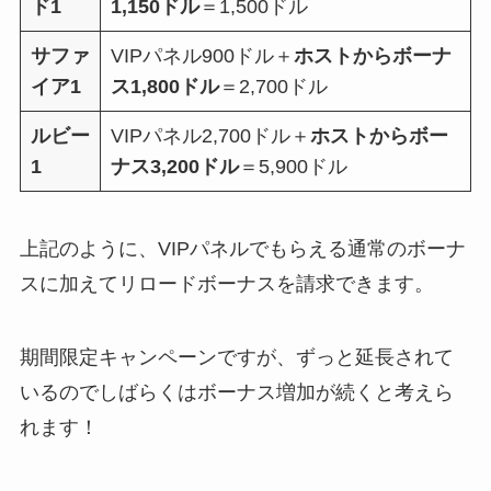
ド1
1,150ドル
＝1,500ドル
サファ
VIPパネル900ドル＋
ホストからボーナ
イア1
ス1,800ドル
＝2,700ドル
ルビー
VIPパネル2,700ドル＋
ホストからボー
1
ナス3,200ドル
＝5,900ドル
上記のように、VIPパネルでもらえる通常のボーナ
スに加えてリロードボーナスを請求できます。
期間限定キャンペーンですが、ずっと延長されて
いるのでしばらくはボーナス増加が続くと考えら
れます！