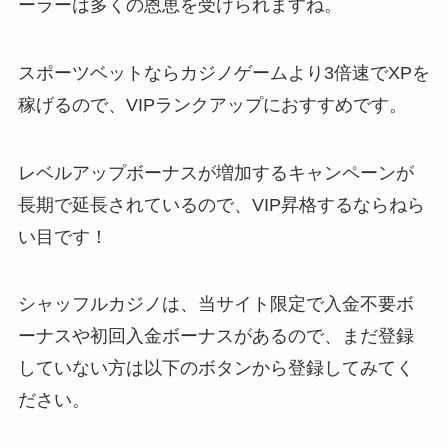
ーラーは多くの恩恵を受けられますね。
スポーツベットならカジノゲームより3倍速でXPを
稼げるので、VIPランクアップにおすすめです。
レベルアップボーナスが増加するキャンペーンが
長期で延長されているので、VIP昇格するならねら
い目です！
シャッフルカジノは、当サイト限定で入金不要ボ
ーナスや初回入金ボーナスがあるので、まだ登録
していない方は以下のボタンから登録してみてく
ださい。