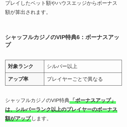
プレイしたベット額やハウスエッジからボーナス
額が算出されます。
シャッフルカジノのVIP特典6：ボーナスアッ
プ
対象ランク
シルバー以上
アップ率
プレイヤーごとで異なる
シャッフルカジノのVIP特典
「ボーナスアップ」
は、シルバーランク以上のプレイヤーのボーナス
額がアップ
します。