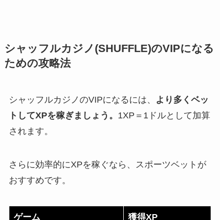
シャッフルカジノ(SHUFFLE)のVIPになる
ための攻略法
シャッフルカジノのVIPになるには、
より多くベッ
トしてXPを稼ぎましょう。
1XP＝1ドルとして加算
されます。
さらに効率的にXPを稼ぐなら、スポーツベットが
おすすめです。
ゲーム
獲得XP