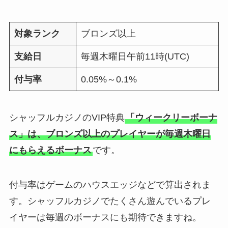
対象ランク
ブロンズ以上
支給日
毎週木曜日午前11時(UTC)
付与率
0.05%～0.1%
シャッフルカジノのVIP特典
「ウィークリーボーナ
ス」は、ブロンズ以上のプレイヤーが毎週木曜日
にもらえるボーナス
です。
付与率はゲームのハウスエッジなどで算出されま
す。シャッフルカジノでたくさん遊んでいるプレ
イヤーは毎週のボーナスにも期待できますね。