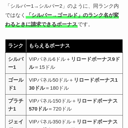
「シルバー1→シルバー2」のように、同ランク内
ではなく
「シルバー→ゴールド」のランク名が変
わるときに請求できるボーナス
です。
ランク
もらえるボーナス
シルバ
VIPパネル6ドル＋
リロードボーナス9ド
ー1
ル
＝15ドル
ゴール
VIPパネル50ドル＋
リロードボーナス1
ド1
30ドル
＝180ドル
プラチ
VIPパネル150ドル＋
リロードボーナス
ナ1
570ドル
＝720ドル
ジェイ
VIPパネル350ドル＋
リロードボーナス