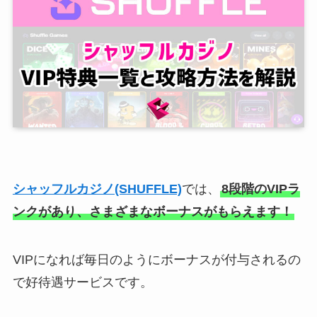
シャッフルカジノ(SHUFFLE)
では、
8段階のVIPラ
ンクがあり、さまざまなボーナスがもらえます！
VIPになれば毎日のようにボーナスが付与されるの
で好待遇サービスです。