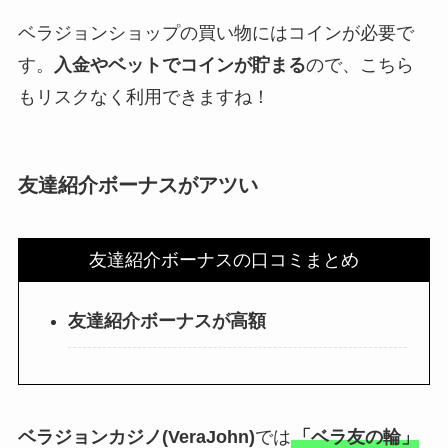
ベラジョンショップの買い物にはコインが必要で
す。
入金やベットでコインが貯まる
ので、こちら
もリスクなく利用できますね！
友達紹介ボーナスがアツい
友達紹介ボーナスの口コミまとめ
友達紹介ボーナスが高額
ベラジョンカジノ(VeraJohn)
では
「ベラ友の輪」