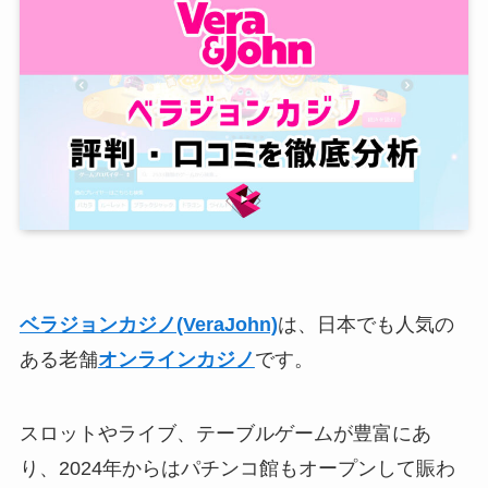
ベラジョンカジノ(VeraJohn)
は、日本でも人気の
ある老舗
オンラインカジノ
です。
スロットやライブ、テーブルゲームが豊富にあ
り、2024年からはパチンコ館もオープンして賑わ