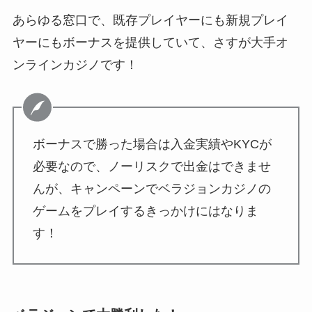
あらゆる窓口で、既存プレイヤーにも新規プレイ
ヤーにもボーナスを提供していて、さすが大手オ
ンラインカジノです！
ボーナスで勝った場合は入金実績やKYCが
必要なので、ノーリスクで出金はできませ
んが、キャンペーンでベラジョンカジノの
ゲームをプレイするきっかけにはなりま
す！