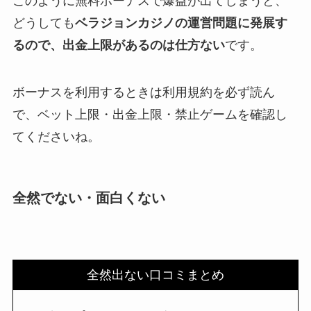
このように無料ボーナスで爆益が出てしまうと、
どうしても
ベラジョンカジノの運営問題に発展す
るので、出金上限があるのは仕方ない
です。
ボーナスを利用するときは利用規約を必ず読ん
で、ベット上限・出金上限・禁止ゲームを確認し
てくださいね。
全然でない・面白くない
全然出ない口コミまとめ