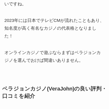
いですね。
2023年には日本でテレビCMが流れたこともあり、
知名度が高く有名なカジノの代表格となりまし
た！
オンラインカジノで遊ぶならまずはベラジョンカ
ジノを選んでおけば間違いありません。
ベラジョンカジノ(VeraJohn)の良い評判・
口コミを紹介