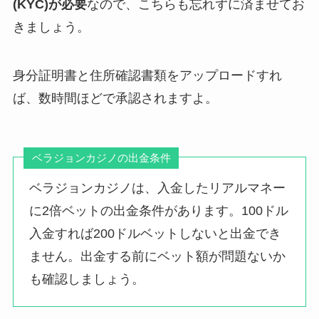
(KYC)が必要
なので、こちらも忘れずに済ませてお
きましょう。
身分証明書と住所確認書類をアップロードすれ
ば、数時間ほどで承認されますよ。
ベラジョンカジノの出金条件
ベラジョンカジノは、入金したリアルマネー
に2倍ベットの出金条件があります。100ドル
入金すれば200ドルベットしないと出金でき
ません。出金する前にベット額が問題ないか
も確認しましょう。