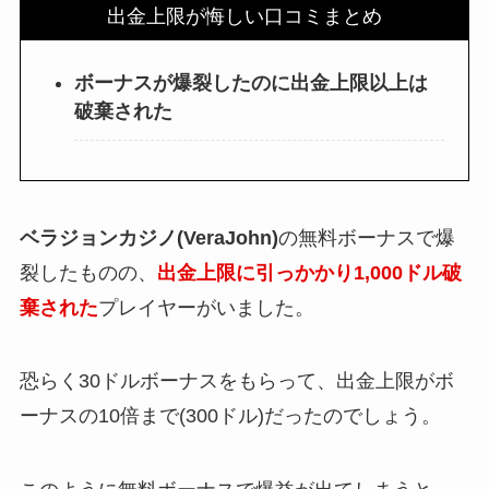
出金上限が悔しい口コミまとめ
ボーナスが爆裂したのに出金上限以上は
破棄された
ベラジョンカジノ(VeraJohn)
の無料ボーナスで爆
裂したものの、
出金上限に引っかかり1,000ドル破
棄された
プレイヤーがいました。
恐らく30ドルボーナスをもらって、出金上限がボ
ーナスの10倍まで(300ドル)だったのでしょう。