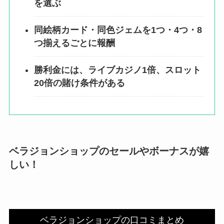
を選ぶ
同絵柄カード・同色ジェムを1つ・4つ・8
つ揃えるごとに報酬
勝利金には、ライブカジノ1倍、スロット
20倍の賭け条件がある
ベラジョンショップのセールやボーナスが嬉
しい！
ベラジョンショップの口コミまとめ