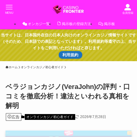
MENU
会員登録
オンカジ一覧
掲示板の登録方法
掲示板
当サイトは、日本国外在住の日本人向けのオンラインカジノ情報サイトです
（そのため、日本語での表記となっています）。利用規約等遵守の上、当サ
イトをご利用いただければと存じます。
利用規約
ホーム
オンラインカジノ初心者ガイド
ベラジョンカジノ(VeraJohn)の評判・口
コミを徹底分析！違法といわれる真相を
解明
広告
2026年7月28日
オンラインカジノ初心者ガイド