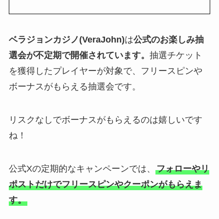
ベラジョンカジノ(VeraJohn)
は
公式のお楽しみ抽
選会が不定期で開催されています。
抽選チケット
を獲得したプレイヤーが対象で、フリースピンや
ボーナスがもらえる抽選会です。
リスクなしでボーナスがもらえるのは嬉しいです
ね！
公式Xの定期的なキャンペーンでは、
フォローやリ
ポストだけでフリースピンやクーポンがもらえま
す。