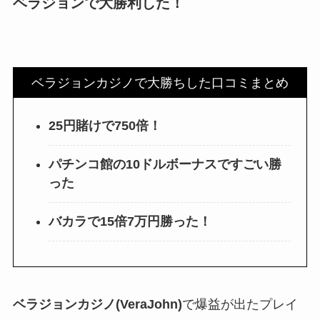
ベラジョンで大勝利した！
ベラジョンカジノで大勝ちした口コミまとめ
25円賭けで750倍！
パチンコ館の10ドルボーナスですごい勝
った
バカラで15倍7万円勝った！
ベラジョンカジノ(VeraJohn)
で爆益が出たプレイ