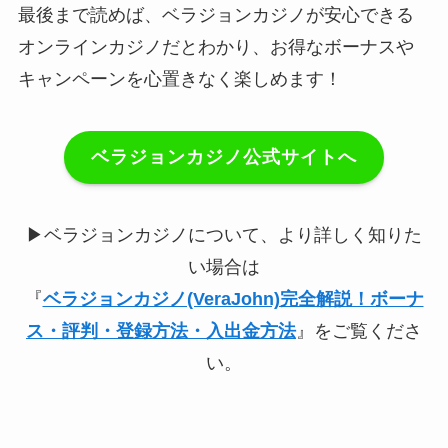
最後まで読めば、ベラジョンカジノが安心できる
オンラインカジノだとわかり、お得なボーナスや
キャンペーンを心置きなく楽しめます！
ベラジョンカジノ公式サイトへ
▶︎ベラジョンカジノについて、より詳しく知りた
い場合は
『
ベラジョンカジノ(VeraJohn)完全解説！ボーナ
ス・評判・登録方法・入出金方法
』をご覧くださ
い。