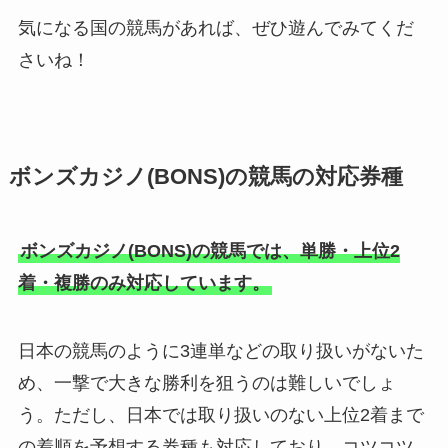
気になる国の競馬があれば、ぜひ遊んでみてくだ
さいね！
ボンズカジノ(BONS)の競馬の対応券種
ボンズカジノ(BONS)の競馬では、単勝・上位2
着・複勝のみ対応しています。
日本の競馬のように3連単などの取り扱いがないた
め、一撃で大きな勝利を狙うのは難しいでしょ
う。ただし、日本では取り扱いのない上位2着まで
の着順を予想する券種も対応しており、コツコツ