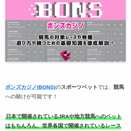
ボンズカジノ(BONS)
の
スポーツベット
では、
競馬
への賭けが可能です！
日本で開催されているJRAや地方競馬へのベット
はもちんろん、世界各国で開催されているレース