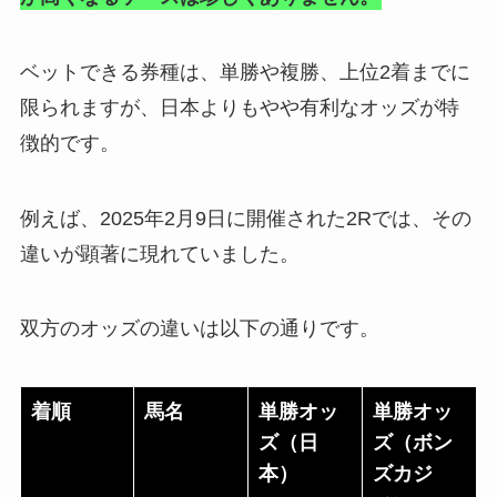
ベットできる券種は、単勝や複勝、上位2着までに
限られますが、日本よりもやや有利なオッズが特
徴的です。
例えば、2025年2月9日に開催された2Rでは、その
違いが顕著に現れていました。
双方のオッズの違いは以下の通りです。
着順
馬名
単勝オッ
単勝オッ
ズ（日
ズ（ボン
本）
ズカジ