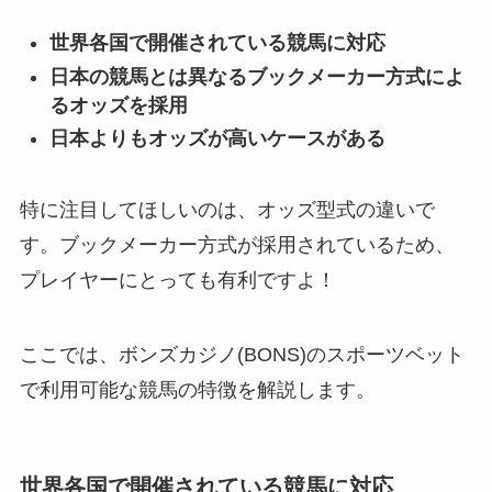
世界各国で開催されている競馬に対応
日本の競馬とは異なるブックメーカー方式によ
るオッズを採用
日本よりもオッズが高いケースがある
特に注目してほしいのは、オッズ型式の違いで
す。ブックメーカー方式が採用されているため、
プレイヤーにとっても有利ですよ！
ここでは、ボンズカジノ(BONS)のスポーツベット
で利用可能な競馬の特徴を解説します。
世界各国で開催されている競馬に対応