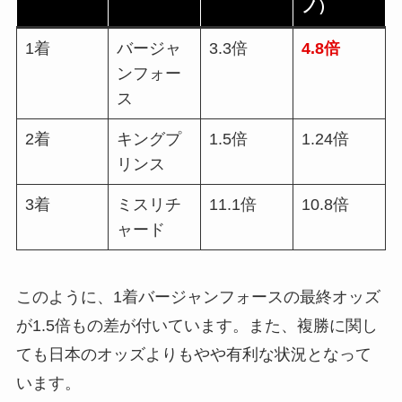
ノ）
1着
バージャ
3.3倍
4.8倍
ンフォー
ス
2着
キングプ
1.5倍
1.24倍
リンス
3着
ミスリチ
11.1倍
10.8倍
ャード
このように、1着バージャンフォースの最終オッズ
が1.5倍もの差が付いています。また、複勝に関し
ても日本のオッズよりもやや有利な状況となって
います。