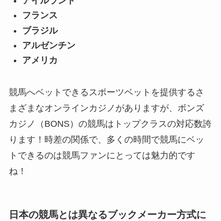
アイルランド
フランス
ブラジル
アルゼンチン
アメリカ
競馬へベットできるスポーツベットを提供するさ
まざまなオンラインカジノがありますが、ボンズ
カジノ（BONS）の競馬はトップクラスの対応数誇
ります！時差の関係で、多くの時間で競馬にベッ
トできるのは競馬ファンにとっては魅力的です
ね！
日本の競馬とは異なるブックメーカー方式に