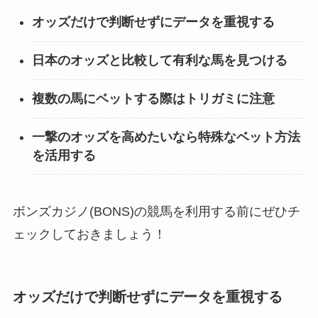
オッズだけで判断せずにデータを重視する
日本のオッズと比較して有利な馬を見つける
複数の馬にベットする際はトリガミに注意
一撃のオッズを高めたいなら特殊なベット方法
を活用する
ボンズカジノ(BONS)の競馬を利用する前にぜひチ
ェックしておきましょう！
オッズだけで判断せずにデータを重視する