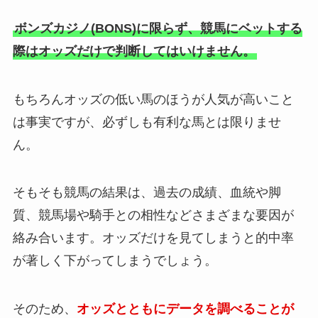
ボンズカジノ(BONS)に限らず、競馬にベットする
際はオッズだけで判断してはいけません。
もちろんオッズの低い馬のほうが人気が高いこと
は事実ですが、必ずしも有利な馬とは限りませ
ん。
そもそも競馬の結果は、過去の成績、血統や脚
質、競馬場や騎手との相性などさまざまな要因が
絡み合います。オッズだけを見てしまうと的中率
が著しく下がってしまうでしょう。
そのため、
オッズとともにデータを調べることが