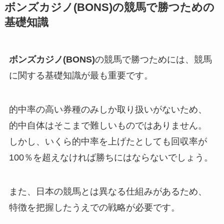
ボンズカジノ(BONS)の競馬で勝つための
基礎知識
ボンズカジノ(BONS)
の競馬で勝つためには、競馬
に関する基礎知識が最も重要です。
的中率の高い券種のみしか取り扱いがないため、
的中自体はそこまで難しいものではありません。
しかし、いくら的中率を上げたとしても回収率が
100％を超えなければ勝ちにはならないでしょう。
また、日本の競馬とは異なる仕組みがあるため、
特徴を把握したうえでの戦略が必要です。