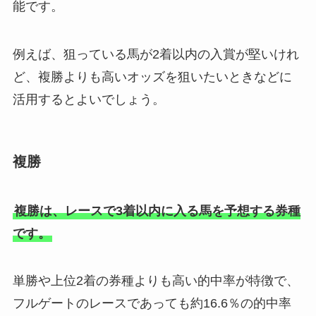
能です。
例えば、狙っている馬が2着以内の入賞が堅いけれ
ど、複勝よりも高いオッズを狙いたいときなどに
活用するとよいでしょう。
複勝
複勝は、レースで3着以内に入る馬を予想する券種
です。
単勝や上位2着の券種よりも高い的中率が特徴で、
フルゲートのレースであっても約16.6％の的中率