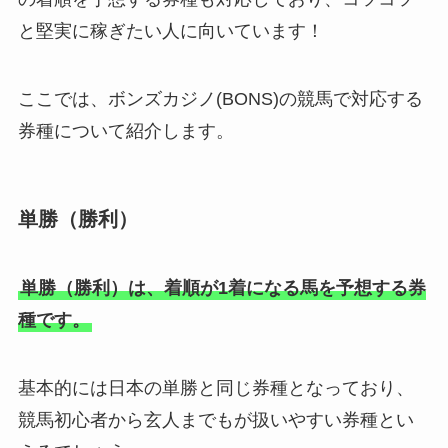
と堅実に稼ぎたい人に向いています！
ここでは、ボンズカジノ(BONS)の競馬で対応する
券種について紹介します。
単勝（勝利）
単勝（勝利）は、着順が1着になる馬を予想する券
種です。
基本的には日本の単勝と同じ券種となっており、
競馬初心者から玄人までもが扱いやすい券種とい