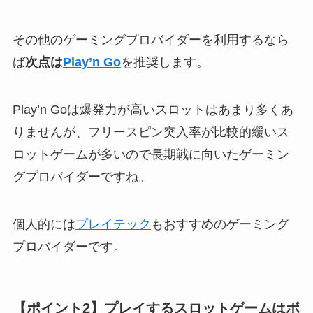
その他のゲーミングプロバイダーを利用するなら
ば
次点は
Play’n Go
を推奨します。
Play’n Goは爆発力が高いスロットはあまり多くあ
りませんが、フリースピン突入率が比較的緩いス
ロットゲームが多いので長期戦に向いたゲーミン
グプロバイダーですね。
個人的には
プレイテック
もおすすめのゲーミング
プロバイダーです。
【ポイント2】プレイするスロットゲームはボ