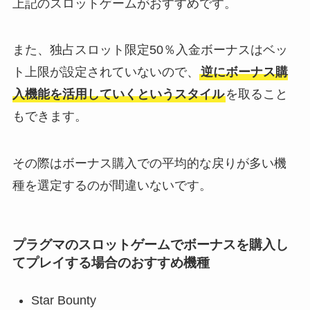
上記のスロットゲームがおすすめです。
また、独占スロット限定50％入金ボーナスはベッ
ト上限が設定されていないので、
逆にボーナス購
入機能を活用していくというスタイル
を取ること
もできます。
その際はボーナス購入での平均的な戻りが多い機
種を選定するのが間違いないです。
プラグマのスロットゲームでボーナスを購入し
てプレイする場合のおすすめ機種
Star Bounty