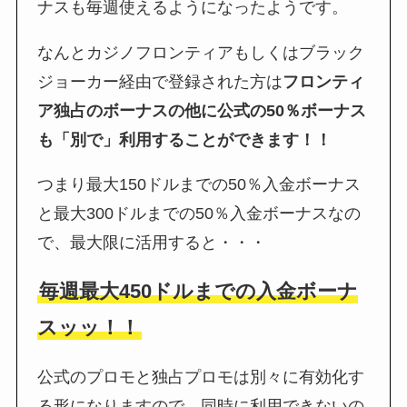
ナスも毎週使えるようになったようです。
なんとカジノフロンティアもしくはブラック
ジョーカー経由で登録された方は
フロンティ
ア独占のボーナスの他に公式の50％ボーナス
も「別で」利用することができます！！
つまり最大150ドルまでの50％入金ボーナス
と最大300ドルまでの50％入金ボーナスなの
で、最大限に活用すると・・・
毎週最大450ドルまでの入金ボーナ
スッッ！！
公式のプロモと独占プロモは別々に有効化す
る形になりますので、同時に利用できないの