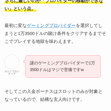
さらに厳しいのが「プロバイダーの移動ができな
い」という点。
最初に変な
ゲーミングプロバイダー
を選択してし
まうと1万3500ドルの賭け条件をクリアするまでそ
こでプレイする地獄を味わえます。
謎のゲーミングプロバイダーで1万
3500ドルはマジで苦痛ですw
カジノフロン
ティア
そしてこの入金ボーナスはスロットのみが対象と
なっているので、結構な玄人向けです。