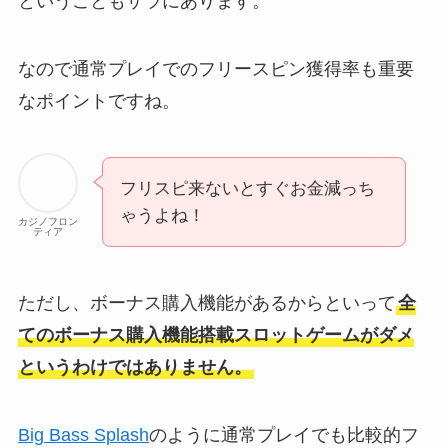
ということもザラにあります。
なので通常プレイでのフリースピン獲得率も重要
なポイントですね。
フリスピ来ないとすぐお金減っち
ゃうよね！
カジノフロン
ティア
ただし、ボーナス購入機能があるからといって
全
てのボーナス購入機能搭載スロットゲームがダメ
というわけではありません。
Big Bass Splash
のように通常プレイでも比較的フ