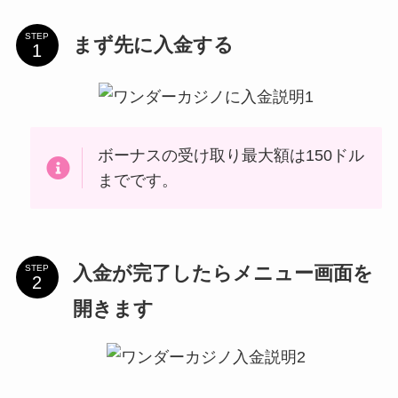
STEP
まず先に入金する
ボーナスの受け取り最大額は150ドル
までです。
入金が完了したらメニュー画面を
STEP
開きます