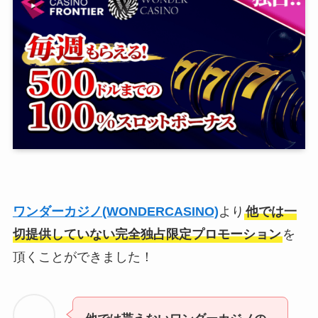
ワンダーカジノ(WONDERCASINO)
より
他では一
切提供していない完全独占限定プロモーション
を
頂くことができました！