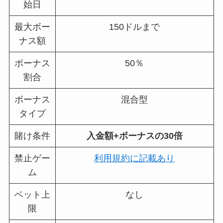
始日
最大ボー
150ドルまで
ナス額
ボーナス
50％
割合
ボーナス
混合型
タイプ
賭け条件
入金額+ボーナスの30倍
禁止ゲー
利用規約に記載あり
ム
ベット上
なし
限