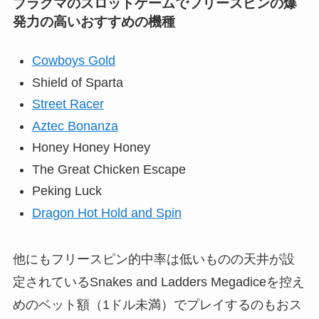
プラグマのスロットゲームでフリースピンの爆
発力の高いおすすめの機種
Cowboys Gold
Shield of Sparta
Street Racer
Aztec Bonanza
Honey Honey Honey
The Great Chicken Escape
Peking Luck
Dragon Hot Hold and Spin
他にもフリースピン的中率は低いものの天井が設
定されているSnakes and Ladders Megadiceを控え
めのベット額（1ドル未満）でプレイするのもおス