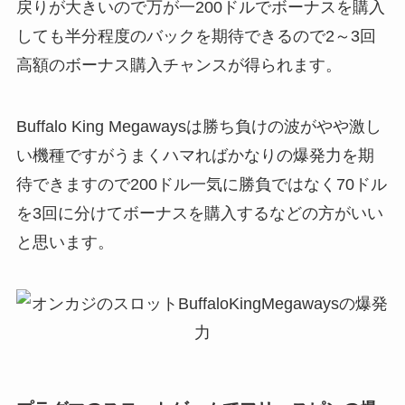
戻りが大きいので万が一200ドルでボーナスを購入
しても半分程度のバックを期待できるので2～3回
高額のボーナス購入チャンスが得られます。
Buffalo King Megawaysは勝ち負けの波がやや激し
い機種ですがうまくハマればかなりの爆発力を期
待できますので200ドル一気に勝負ではなく70ドル
を3回に分けてボーナスを購入するなどの方がいい
と思います。