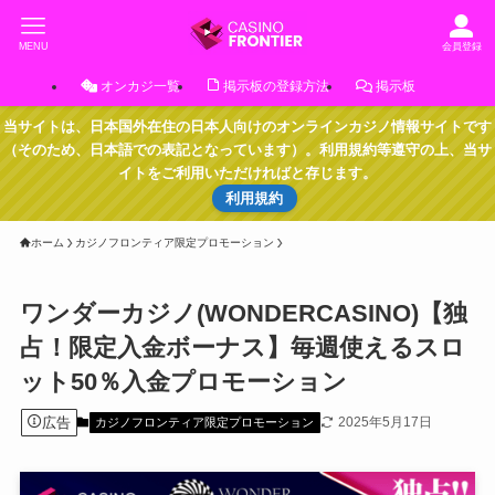
MENU
会員登録
オンカジ一覧
掲示板の登録方法
掲示板
当サイトは、日本国外在住の日本人向けのオンラインカジノ情報サイトです
（そのため、日本語での表記となっています）。利用規約等遵守の上、当サ
イトをご利用いただければと存じます。
利用規約
ホーム
カジノフロンティア限定プロモーション
ワンダーカジノ(WONDERCASINO)【独
占！限定入金ボーナス】毎週使えるスロ
ット50％入金プロモーション
広告
2025年5月17日
カジノフロンティア限定プロモーション