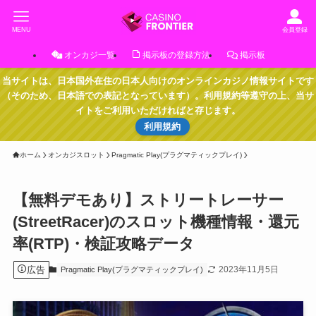
MENU
会員登録
オンカジ一覧
掲示板の登録方法
掲示板
当サイトは、日本国外在住の日本人向けのオンラインカジノ情報サイトです
（そのため、日本語での表記となっています）。利用規約等遵守の上、当サ
イトをご利用いただければと存じます。
利用規約
ホーム
オンカジスロット
Pragmatic Play(プラグマティックプレイ)
【無料デモあり】ストリートレーサー
(StreetRacer)のスロット機種情報・還元
率(RTP)・検証攻略データ
広告
2023年11月5日
Pragmatic Play(プラグマティックプレイ)