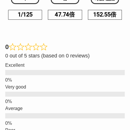
1/125
47.74倍
152.55倍
0
0 out of 5 stars (based on 0 reviews)
Excellent
Very good
Average