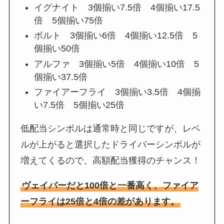
イグナイト 3個揃い7.5倍 4個揃い17.5
倍 5個揃い75倍
ボルト 3個揃い6倍 4個揃い12.5倍 5
個揃い50倍
アルファ 3個揃い5倍 4個揃い10倍 5
個揃い37.5倍
ファイアーフライ 3個揃い3.5倍 4個揃
い7.5倍 5個揃い25倍
低配当シンボルは通常時と同じですが、レベ
ルが上がると選択したドライバーシンボルが
増えてくるので、高額配当獲得のチャンス！
ヴェイパーだと100倍と一番高く、ファイア
ーフライは25倍と4倍の差があります。