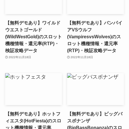
【無料デモあり】ワイルド
【無料デモあり】バンパイ
ウエストゴールド
アVSウルフ
(WildWestGold)のスロット
(VampiresvsWolves)のス
機種情報・還元率(RTP)・
ロット機種情報・還元率
検証攻略データ
(RTP)・検証攻略データ
2022年11月18日
2022年11月18日
【無料デモあり】ホットフ
【無料デモあり】ビッグバ
ィエスタ(HotFiesta)のスロ
スボナンザ
ット機種情報・還元率
(BigBassBonanza)のスロ