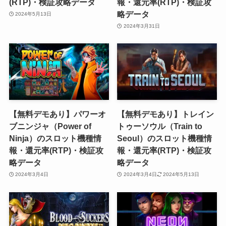
(RTP)・検証攻略データ
報・還元率(RTP)・検証攻
略データ
2024年5月13日
2024年3月31日
【無料デモあり】パワーオ
【無料デモあり】トレイン
ブニンジャ（Power of
トゥーソウル（Train to
Ninja）のスロット機種情
Seoul）のスロット機種情
報・還元率(RTP)・検証攻
報・還元率(RTP)・検証攻
略データ
略データ
2024年3月4日
2024年3月4日
2024年5月13日