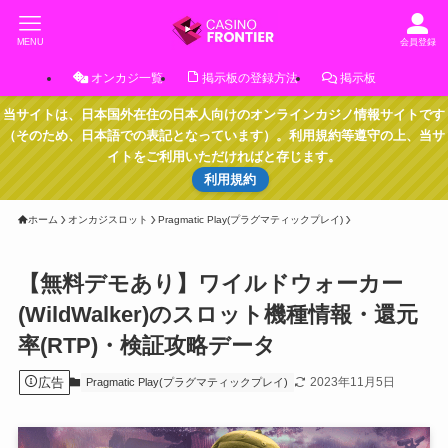
MENU
会員登録
オンカジ一覧
掲示板の登録方法
掲示板
当サイトは、日本国外在住の日本人向けのオンラインカジノ情報サイトです
（そのため、日本語での表記となっています）。利用規約等遵守の上、当サ
イトをご利用いただければと存じます。
利用規約
ホーム
オンカジスロット
Pragmatic Play(プラグマティックプレイ)
【無料デモあり】ワイルドウォーカー
(WildWalker)のスロット機種情報・還元
率(RTP)・検証攻略データ
広告
2023年11月5日
Pragmatic Play(プラグマティックプレイ)