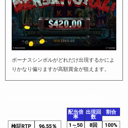
ボーナスシンボルがどれだけ出現するかによ
りかなり偏りますが高額賞金が狙えます。
Wild Walkerの1000回転分の実践データ
配当倍
出現回
割合
率
数
1～50
8回
100%
検証RTP
96.55％