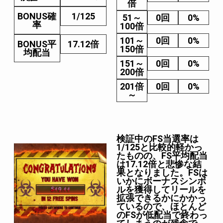
倍
BONUS確
1/125
51～
0回
0%
率
100倍
101～
0回
0%
BONUS平
17.12倍
150倍
均配当
151～
0回
0%
200倍
201倍
0回
0%
～
検証中のFS当選率は
1/125と比較的軽かっ
たものの、FS平均配当
は17.12倍と悲惨な結
果となりました。FSは
いかにボーナスシンボ
ルを獲得してリールを
拡張できるかにかかっ
ているので、ほとんど
のFSが低配当で終わっ