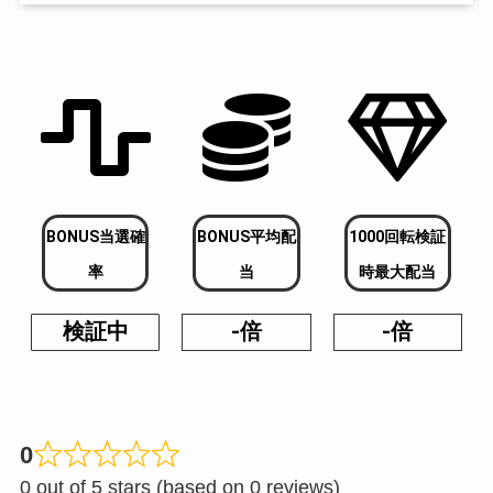
BONUS当選確
BONUS平均配
1000回転検証
率
当
時最大配当
検証中
-倍
-倍
0
0 out of 5 stars (based on 0 reviews)