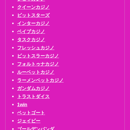
クイーンカジノ
ビットスターズ
インターカジノ
ベイブカジノ
タスクカジノ
フレッシュカジノ
ビットスラーカジノ
フォルトゥナカジノ
ルーベットカジノ
ラーメンベットカジノ
ガンダムカジノ
トラストダイス
1win
ベットゴート
ジェイビー
ゴールデンパンダ