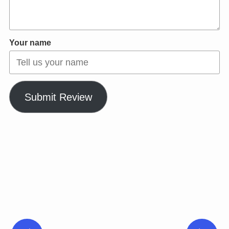
Your name
Submit Review