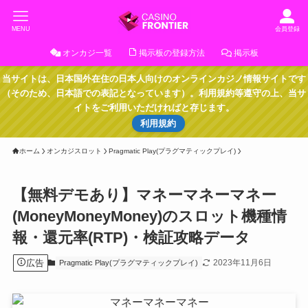
MENU
会員登録
オンカジ一覧
掲示板の登録方法
掲示板
当サイトは、日本国外在住の日本人向けのオンラインカジノ情報サイトです
（そのため、日本語での表記となっています）。利用規約等遵守の上、当サ
イトをご利用いただければと存じます。
利用規約
ホーム
オンカジスロット
Pragmatic Play(プラグマティックプレイ)
【無料デモあり】マネーマネーマネー
(MoneyMoneyMoney)のスロット機種情
報・還元率(RTP)・検証攻略データ
広告
2023年11月6日
Pragmatic Play(プラグマティックプレイ)