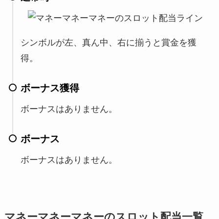
シンボルが左、真ん中、右に揃うと賞金を獲
得。
ボーナス獲得
ボーナスはありません。
ボーナス
ボーナスはありません。
マネーマネーマネーのスロット配当一覧