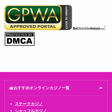
おすすめオンラインカジノ一覧
ステークカジノ
シャッフルカジノ