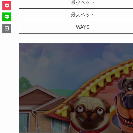
最小ベット
最大ベット
WAYS