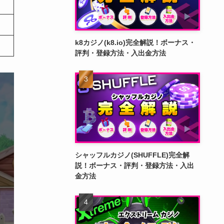
k8カジノ(k8.io)完全解説！ボーナス・
評判・登録方法・入出金方法
シャッフルカジノ(SHUFFLE)完全解
説！ボーナス・評判・登録方法・入出
金方法