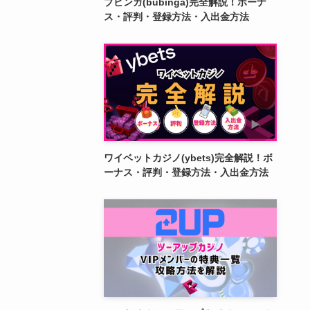
ブビンガ(bubinga)完全解説！ボーナ
ス・評判・登録方法・入出金方法
ワイベットカジノ(ybets)完全解説！ボ
ーナス・評判・登録方法・入出金方法