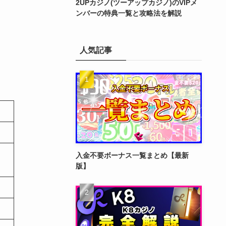
2UPカジノ(ツーアップカジノ)のVIPメ
ンバーの特典一覧と攻略法を解説
人気記事
入金不要ボーナス一覧まとめ【最新
版】