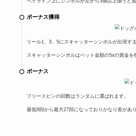
ペイライン上にシンボルが左から3個以上揃うと
ボーナス獲得
リール1、3、5にスキャッターシンボルが出現す
スキャッターシンボルはベット金額の5xの賞金を
ボーナス
フリースピンの回数はランダムに選ばれます。
最低9回から最大27回になっておりかなり差があ