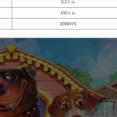
0.2ドル
100ドル
20WAYS