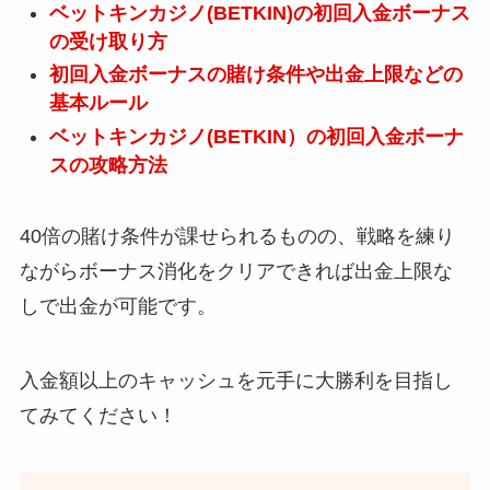
ベットキンカジノ(BETKIN)の初回入金ボーナス
の受け取り方
初回入金ボーナスの賭け条件や出金上限などの
基本ルール
ベットキンカジノ(BETKIN）の初回入金ボーナ
スの攻略方法
40倍の賭け条件が課せられるものの、戦略を練り
ながらボーナス消化をクリアできれば出金上限な
しで出金が可能です。
入金額以上のキャッシュを元手に大勝利を目指し
てみてください！