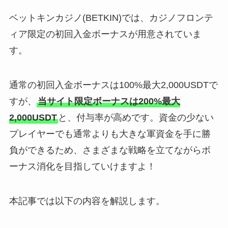
ベットキンカジノ(BETKIN)では、カジノフロンテ
ィア限定の初回入金ボーナスが用意されていま
す。
通常の初回入金ボーナスは100%最大2,000USDTで
すが、
当サイト限定ボーナスは200%最大
2,000USDT
と、付与率が高めです。資金の少ない
プレイヤーでも通常よりも大きな軍資金を手に勝
負ができるため、さまざまな戦略を立てながらボ
ーナス消化を目指していけますよ！
本記事では以下の内容を解説します。