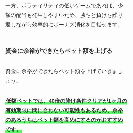
一方、ボラティリティの低いゲームであれば、少
額の配当も発生しやすいため、勝ちと負けを繰り
返しながら効率的にボーナス消化を目指せます。
資金に余裕ができたらベット額を上げる
資金に余裕ができたらベット額を上げていきまし
ょう。
低額ベットでは、40倍の賭け条件クリアが1ヶ月の
有効期限に間に合わない可能性もあるため、余裕
のあるうちはベット額を高めにするのがおすすめ
です。