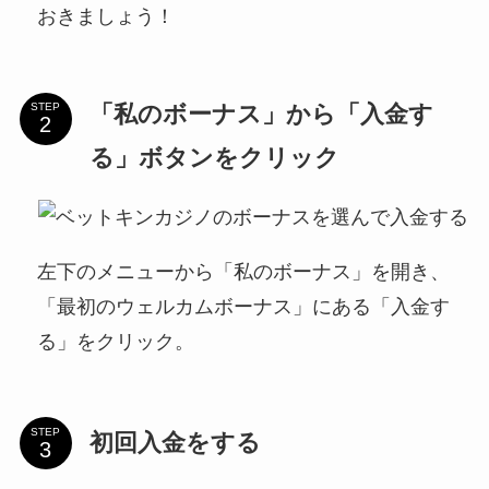
おきましょう！
「私のボーナス」から「入金す
STEP
る」ボタンをクリック
左下のメニューから「私のボーナス」を開き、
「最初のウェルカムボーナス」にある「入金す
る」をクリック。
STEP
初回入金をする