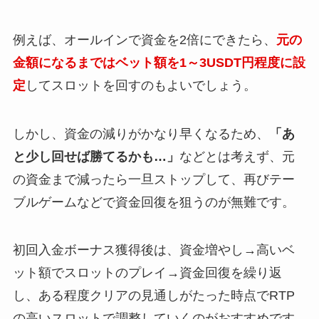
例えば、オールインで資金を2倍にできたら、
元の
金額になるまではベット額を1～3USDT円程度に設
定
してスロットを回すのもよいでしょう。
しかし、資金の減りがかなり早くなるため、
「あ
と少し回せば勝てるかも…」
などとは考えず、元
の資金まで減ったら一旦ストップして、再びテー
ブルゲームなどで資金回復を狙うのが無難です。
初回入金ボーナス獲得後は、資金増やし→高いベ
ット額でスロットのプレイ→資金回復を繰り返
し、ある程度クリアの見通しがたった時点でRTP
の高いスロットで調整していくのがおすすめです