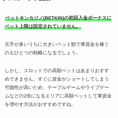
ベットキンカジノ(BETKIN)の初回入金ボーナスに
ベット上限は設定されていません。
元手が多いうちに大きいベット額で軍資金を稼ぐ
のもひとつの戦略になるでしょう。
しかし、スロットでの高額ベットはあまりおすす
めできません。すぐに資金がショートしてしまう
可能性が高いため、テーブルゲームやライブゲー
ムなどの2倍になるエリアに高額ベットして軍資金
を増やす方法がおすすめですね。