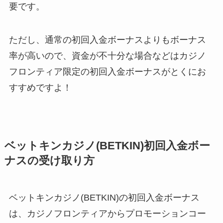
要です。
ただし、通常の初回入金ボーナスよりもボーナス
率が高いので、資金が不十分な場合などはカジノ
フロンティア限定の初回入金ボーナスがとくにお
すすめですよ！
ベットキンカジノ(BETKIN)初回入金ボー
ナスの受け取り方
ベットキンカジノ(BETKIN)の初回入金ボーナス
は、カジノフロンティアからプロモーションコー