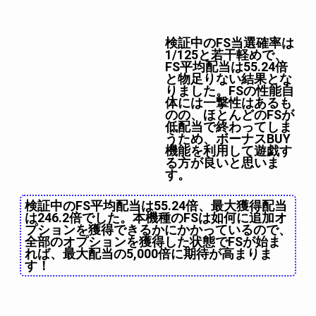
検証中のFS当選確率は
1/125と若干軽めで、
FS平均配当は55.24倍
と物足りない結果とな
りました。FSの性能自
体には一撃性はあるも
のの、ほとんどのFSが
低配当で終わってしま
うため、ボーナスBUY
機能を利用して遊戯す
る方が良いと思いま
す。
検証中のFS平均配当は55.24倍、最大獲得配当
は246.2倍でした。本機種のFSは如何に追加オ
プションを獲得できるかにかかっているので、
全部のオプションを獲得した状態でFSが始ま
れば、最大配当の5,000倍に期待が高まりま
す！