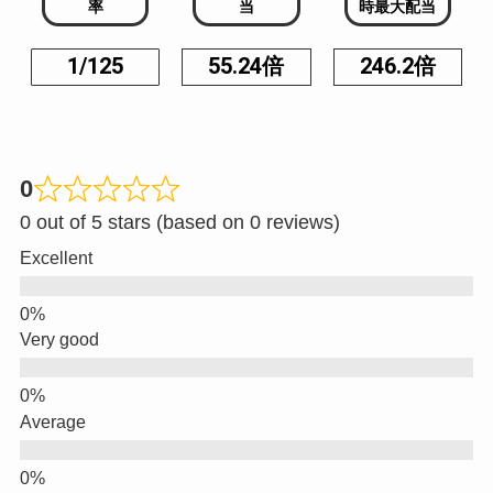
率
当
時最大配当
1/125
55.24倍
246.2倍
0
0 out of 5 stars (based on 0 reviews)
Excellent
Very good
Average