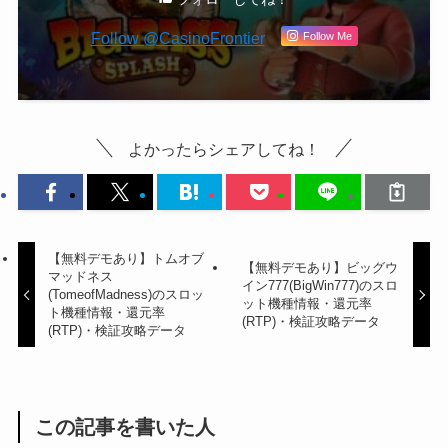
Follow @CasinoFrontier
Follow Me
よかったらシェアしてね！
【無料デモあり】トムオブ
【無料デモあり】ビッグウ
マッドネス
イン777(BigWin777)のスロ
(TomeofMadness)のスロッ
ット機種情報・還元率
ト機種情報・還元率
(RTP)・検証攻略データ
(RTP)・検証攻略データ
この記事を書いた人