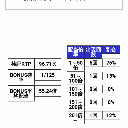
BIG BASS SPLASHの1000回転分の実践
データ
配当倍
出現回
割合
率
数
1～50
6回
75%
検証RTP
96.71％
倍
BONUS確
1/125
51～
1回
13%
率
100倍
101～
0回
0%
BONUS平
55.24倍
150倍
均配当
151～
0回
0%
200倍
201倍
1回
12%
～