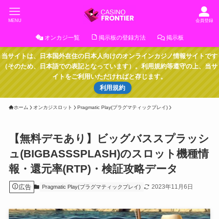
MENU
会員登録
オンカジ一覧
掲示板の登録方法
掲示板
当サイトは、日本国外在住の日本人向けのオンラインカジノ情報サイトです
（そのため、日本語での表記となっています）。利用規約等遵守の上、当サ
イトをご利用いただければと存じます。
利用規約
ホーム
オンカジスロット
Pragmatic Play(プラグマティックプレイ)
【無料デモあり】ビッグバススプラッシ
ュ(BIGBASSSPLASH)のスロット機種情
報・還元率(RTP)・検証攻略データ
広告
2023年11月6日
Pragmatic Play(プラグマティックプレイ)