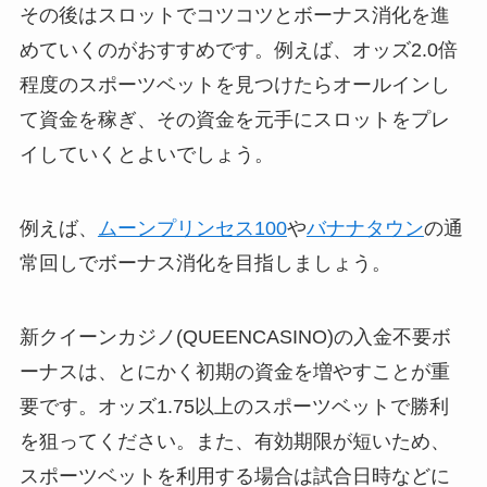
その後はスロットでコツコツとボーナス消化を進
めていくのがおすすめです。例えば、オッズ2.0倍
程度のスポーツベットを見つけたらオールインし
て資金を稼ぎ、その資金を元手にスロットをプレ
イしていくとよいでしょう。
例えば、
ムーンプリンセス100
や
バナナタウン
の通
常回しでボーナス消化を目指しましょう。
新クイーンカジノ(QUEENCASINO)の入金不要ボ
ーナスは、とにかく初期の資金を増やすことが重
要です。オッズ1.75以上のスポーツベットで勝利
を狙ってください。また、有効期限が短いため、
スポーツベットを利用する場合は試合日時などに