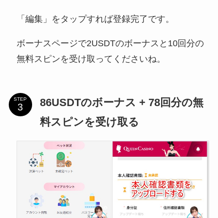
「編集」をタップすれば登録完了です。
ボーナスページで2USDTのボーナスと10回分の
無料スピンを受け取ってくださいね。
86USDTのボーナス + 78回分の無
STEP
料スピンを受け取る