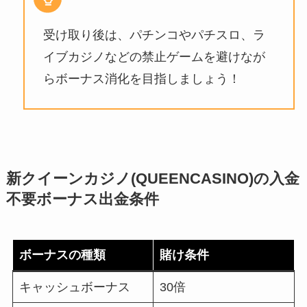
受け取り後は、パチンコやパチスロ、ラ
イブカジノなどの禁止ゲームを避けなが
らボーナス消化を目指しましょう！
新クイーンカジノ(QUEENCASINO)の入金
不要ボーナス出金条件
ボーナスの種類
賭け条件
キャッシュボーナス
30倍