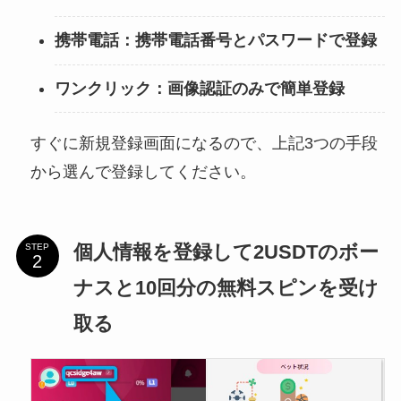
携帯電話：携帯電話番号とパスワードで登録
ワンクリック：画像認証のみで簡単登録
すぐに新規登録画面になるので、上記3つの手段
から選んで登録してください。
個人情報を登録して2USDTのボー
STEP
ナスと10回分の無料スピンを受け
取る