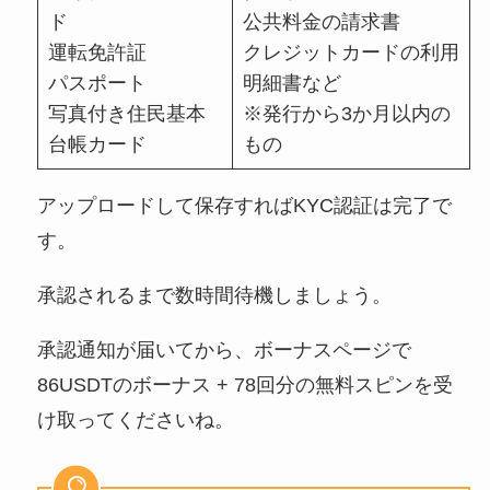
ド
公共料金の請求書
運転免許証
クレジットカードの利用
パスポート
明細書など
写真付き住民基本
※発行から3か月以内の
台帳カード
もの
アップロードして保存すればKYC認証は完了で
す。
承認されるまで数時間待機しましょう。
承認通知が届いてから、ボーナスページで
86USDTのボーナス + 78回分の無料スピンを受
け取ってくださいね。