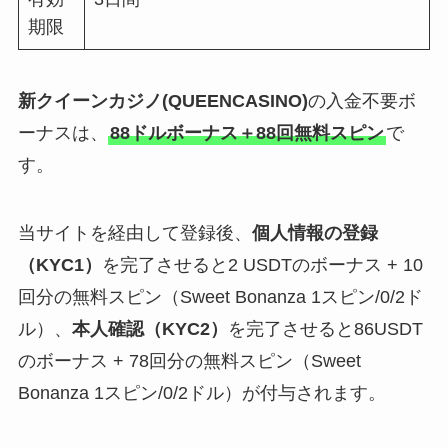
期限
新クイーンカジノ(QUEENCASINO)
の入金不要ボ
ーナスは、
88ドルボーナス＋88回無料スピン
で
す。
当サイトを経由して登録後、
個人情報の登録
（KYC1）
を完了させると2 USDTのボーナス + 10
回分の無料スピン（Sweet Bonanza 1スピン/0/2ド
ル）、
本人確認（KYC2）
を完了させると86USDT
のボーナス + 78回分の無料スピン（Sweet
Bonanza 1スピン/0/2ドル）が付与されます。