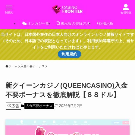
MENU
会員登録
オンカジ一覧
掲示板の登録方法
掲示板
当サイトは、日本国外在住の日本人向けのオンラインカジノ情報サイトです
（そのため、日本語での表記となっています）。利用規約等遵守の上、当サ
イトをご利用いただければと存じます。
利用規約
ホーム
入金不要ボーナス
新クイーンカジノ(QUEENCASINO)入金
不要ボーナスを徹底解説【８８ドル】
広告
2026年7月2日
入金不要ボーナス