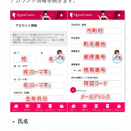
アカウント情報を開きます。
氏名