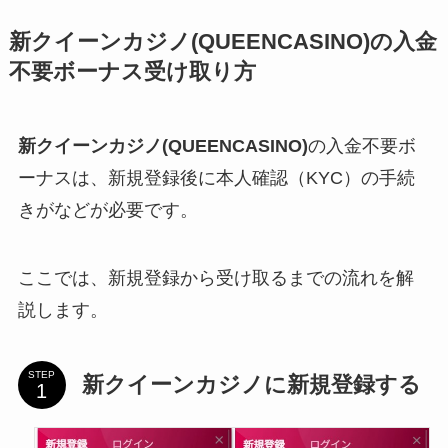
新クイーンカジノ(QUEENCASINO)の入金
不要ボーナス受け取り方
新クイーンカジノ(QUEENCASINO)
の入金不要ボ
ーナスは、新規登録後に本人確認（KYC）の手続
きがなどが必要です。
ここでは、新規登録から受け取るまでの流れを解
説します。
STEP
新クイーンカジノに新規登録する