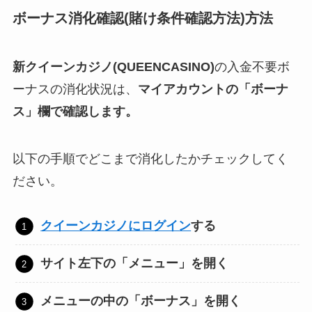
ボーナス消化確認(賭け条件確認方法)方法
新クイーンカジノ(QUEENCASINO)
の入金不要ボ
ーナスの消化状況は、
マイアカウントの「ボーナ
ス」欄で確認します。
以下の手順でどこまで消化したかチェックしてく
ださい。
クイーンカジノにログイン
する
サイト左下の「メニュー」を開く
メニューの中の「ボーナス」を開く