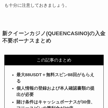
も十分に注意しておきましょう。
新クイーンカジノ(QUEENCASINO)の入金
不要ボーナスまとめ
この記事のまとめ
最大88USDT＋無料スピン88回がもらえ
る
個人情報の登録および本人確認書類の提
出が必要
賭け条件はキャッシュボーナスが30倍、