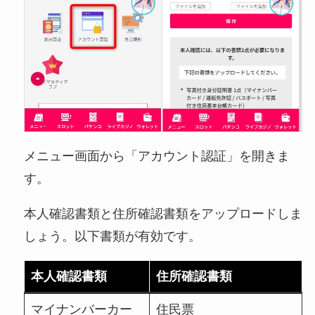
メニュー画面から「アカウント認証」を開きま
す。
本人確認書類と住所確認書類をアップロードしま
しょう。以下書類が有効です。
本人確認書類
住所確認書類
マイナンバーカー
住民票