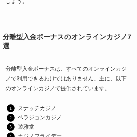
しょう。
分離型入金ボーナスのオンラインカジノ7
選
分離型入金ボーナスは、すべてのオンラインカジ
ノで利用できるわけではありません。主に、以下
のオンラインカジノで提供されています。
スナッチカジノ
ベラジョンカジノ
遊雅堂
カジノフライデー