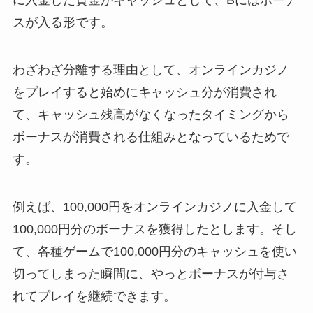
に入金した資金がキャッシュとして、Bにはボーナ
スが入る形です。
わざわざ分離する理由として、オンラインカジノ
をプレイすると始めにキャッシュ分が消費され
て、キャッシュ残高がなくなったタイミングから
ボーナスが消費される仕組みとなっているためで
す。
例えば、100,000円をオンラインカジノに入金して
100,000円分のボーナスを獲得したとします。そし
て、各種ゲームで100,000円分のキャッシュを使い
切ってしまった瞬間に、やっとボーナスが付与さ
れてプレイを継続できます。