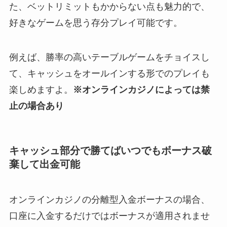
た、ベットリミットもかからない点も魅力的で、
好きなゲームを思う存分プレイ可能です。
例えば、勝率の高いテーブルゲームをチョイスし
て、キャッシュをオールインする形でのプレイも
楽しめますよ。
※オンラインカジノによっては禁
止の場合あり
キャッシュ部分で勝てばいつでもボーナス破
棄して出金可能
オンラインカジノの分離型入金ボーナスの場合、
口座に入金するだけではボーナスが適用されませ