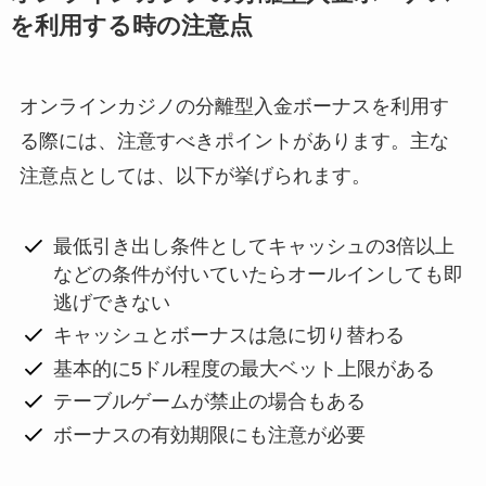
を利用する時の注意点
オンラインカジノの分離型入金ボーナスを利用す
る際には、注意すべきポイントがあります。主な
注意点としては、以下が挙げられます。
最低引き出し条件としてキャッシュの3倍以上
などの条件が付いていたらオールインしても即
逃げできない
キャッシュとボーナスは急に切り替わる
基本的に5ドル程度の最大ベット上限がある
テーブルゲームが禁止の場合もある
ボーナスの有効期限にも注意が必要