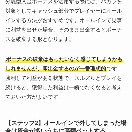
分離型入金ボーナスを活用する際には、バカラを
対象としてキャッシュ部分でプレイヤーにオール
インする方法がおすすめです。オールインで見事
に利益を出せた場合、そのまま出金するとボーナ
スを破棄する形となります。
ボーナスの破棄はもったいなく感じてしまうかも
しれませんが、即出金するのが一番理想的
です。
勝利して利益がある状態で、ズルズルとプレイを
続けると、獲得した利益は一瞬でなくなると考え
ておいた方がよいです。
【ステップ2】オールインで外してしまった場
合は資金が多いうちに高額ベットする