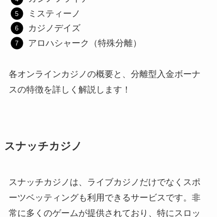
ミスティーノ
カジノデイズ
アロハシャーク（特殊分離）
各オンラインカジノの概要と、分離型入金ボーナ
スの特徴を詳しく解説します！
スナッチカジノ
スナッチカジノは、ライブカジノだけでなくスポ
ーツベッティングも利用できるサービスです。非
常に多くのゲームが提供されており、特にスロッ