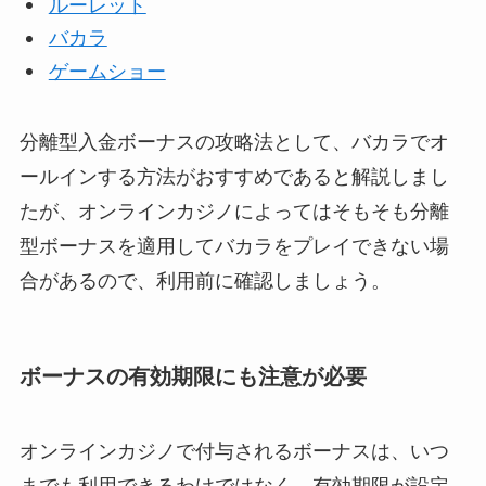
ルーレット
バカラ
ゲームショー
分離型入金ボーナスの攻略法として、バカラでオ
ールインする方法がおすすめであると解説しまし
たが、オンラインカジノによってはそもそも分離
型ボーナスを適用してバカラをプレイできない場
合があるので、利用前に確認しましょう。
ボーナスの有効期限にも注意が必要
オンラインカジノで付与されるボーナスは、いつ