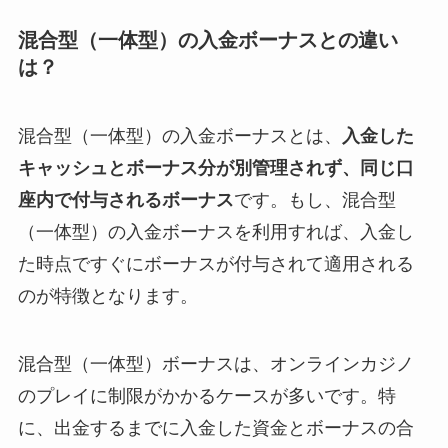
混合型（一体型）の入金ボーナスとの違い
は？
混合型（一体型）の入金ボーナスとは、
入金した
キャッシュとボーナス分が別管理されず、同じ口
座内で付与されるボーナス
です。もし、混合型
（一体型）の入金ボーナスを利用すれば、入金し
た時点ですぐにボーナスが付与されて適用される
のが特徴となります。
混合型（一体型）ボーナスは、オンラインカジノ
のプレイに制限がかかるケースが多いです。特
に、出金するまでに入金した資金とボーナスの合