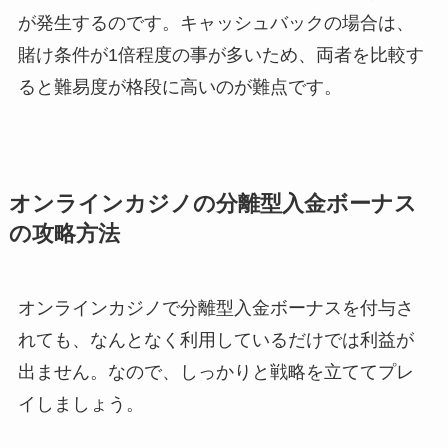
が発生するのです。キャッシュバックの場合は、
賭け条件が1倍程度の事が多いため、両者を比較す
ると難易度が格段に高いのが難点です。
オンラインカジノの分離型入金ボーナス
の攻略方法
オンラインカジノで分離型入金ボーナスを付与さ
れても、なんとなく利用しているだけでは利益が
出ません。なので、しっかりと戦略を立ててプレ
イしましょう。