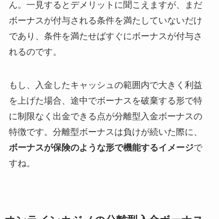
ん。一見するとデメリットに聞こえますが、まだ
ボーナスが付与される条件を満たしていないだけ
であり、条件を満たせばすぐにボーナスが付与さ
れるのです。
もし、入金したキャッシュの範囲内で大きく利益
を上げた場合、途中でボーナスを破棄する形で特
に制限なく出金できる点が分離型入金ボーナスの
特徴です。分離型ボーナスは負けが続いた際に、
ボーナスが保険のような形で機能するイメージ
で
すね。