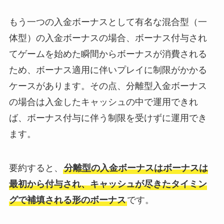
もう一つの入金ボーナスとして有名な混合型（一
体型）の入金ボーナスの場合、ボーナス付与され
てゲームを始めた瞬間からボーナスが消費される
ため、ボーナス適用に伴いプレイに制限がかかる
ケースがあります。その点、分離型入金ボーナス
の場合は入金したキャッシュの中で運用できれ
ば、ボーナス付与に伴う制限を受けずに運用でき
ます。
要約すると、
分離型の入金ボーナスはボーナスは
最初から付与され、キャッシュが尽きたタイミン
グで補填される形のボーナス
です。