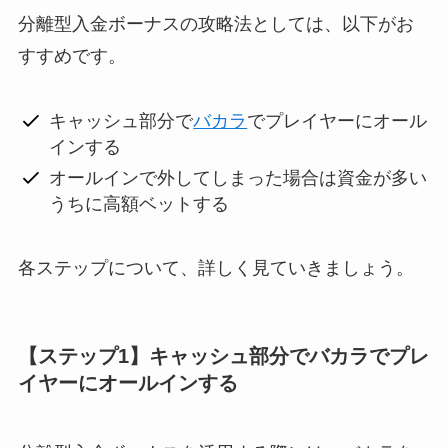
分離型入金ボーナスの攻略法としては、以下がお
すすめです。
キャッシュ部分で
バカラ
でプレイヤーにオール
インする
オールインで外してしまった場合は資金が多い
うちに高額ベットする
各ステップについて、詳しく見ていきましょう。
【ステップ1】キャッシュ部分でバカラでプレ
イヤーにオールインする