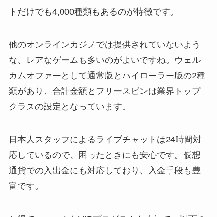
トだけでも4,000種類もあるのが特徴です。
他のオンラインカジノでは提供されていないよう
な、レアなゲームも多いのがよいですね。ウェル
カムオファーとして通常版とハイローラー版の2種
類があり、合計金額とフリースピンは業界トップ
クラスの設定となっています。
日本人スタッフによるライブチャットは24時間対
応しているので、困ったときにも安心です。仮想
通貨での入出金にも対応しており、入金手段も豊
富です。