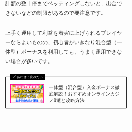
計額の数十倍までベッティングしないと、出金で
きないなどの制限があるので要注意です。
上手く運用して利益を着実に上げられるプレイヤ
ーならよいものの、初心者がいきなり混合型（一
体型）ボーナスを利用しても、うまく運用できな
い場合が多いです。
あわせて読みたい
一体型（混合型）入金ボーナス徹
底解説！おすすめオンラインカジ
ノ8選と攻略方法