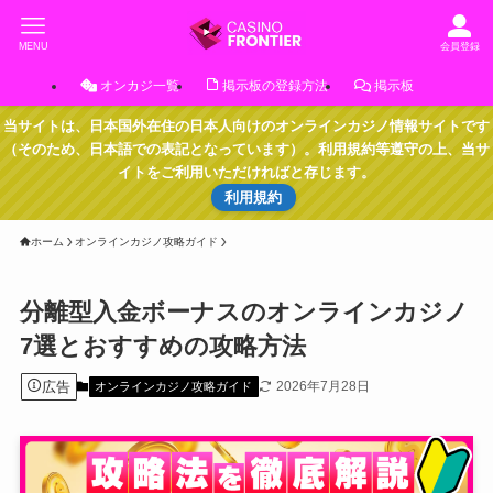
MENU
会員登録
オンカジ一覧
掲示板の登録方法
掲示板
当サイトは、日本国外在住の日本人向けのオンラインカジノ情報サイトです
（そのため、日本語での表記となっています）。利用規約等遵守の上、当サ
イトをご利用いただければと存じます。
利用規約
ホーム
オンラインカジノ攻略ガイド
分離型入金ボーナスのオンラインカジノ
7選とおすすめの攻略方法
広告
2026年7月28日
オンラインカジノ攻略ガイド