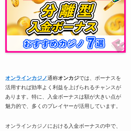
オンラインカジノ
通称
オンカジ
では、ボーナスを
活用すれば効率よく利益を上げられるチャンスが
あります。特に、入金ボーナスは額が大きい点が
魅力的で、多くのプレイヤーが活用しています。
オンラインカジノにおける入金ボーナスの中で、