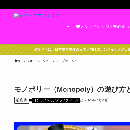
オンラインカジノ初心者ガ
当サイトは、日本国外在住の日本人向けのオンラインカジノ
ホーム
オンラインカジノライブゲーム
モノポリー（Monopoly）の遊び
広告
2026年7月28日
オンラインカジノライブゲーム