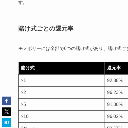
す。
賭け式ごとの還元率
モノポリーには全部で6つの賭け式があり、賭け式ご
賭け式
還元率
×1
92.88%
×2
96.23%
×5
91.30%
×10
96.02%