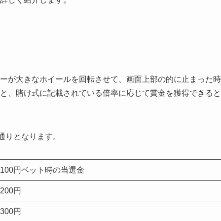
ーが大きなホイールを回転させて、画面上部の的に止まった時
と、賭け式に記載されている倍率に応じて賞金を獲得できると
の通りとなります。
100円ベット時の当選金
200円
300円