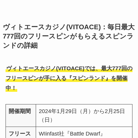
ヴィトエースカジノ(VITOACE)：毎日最大
777回のフリースピンがもらえるスピンラ
ンドの詳細
ヴィトエースカジノ(VITOACE)では、最大777回の
フリースピンが手に入る『スピンランド』を開催
中！
開催期間
2024年1月29日（月）から2月25日
（日）
フリース
WIinfast社『Battle Dwarf』