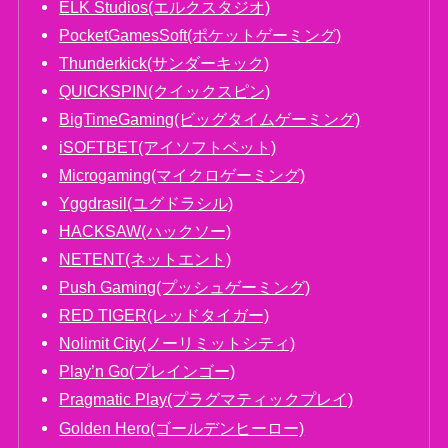
ELK Studios(エルクスタジオ)
PocketGamesSoft(ポケットゲーミング)
Thunderkick(サンダーキック)
QUICKSPIN(クイックスピン)
BigTimeGaming(ビッグタイムゲーミング)
iSOFTBET(アイソフトベット)
Microgaming(マイクロゲーミング)
Yggdrasil(ユグドラシル)
HACKSAW(ハックソー)
NETENT(ネットエント)
Push Gaming(プッシュゲーミング)
RED TIGER(レッドタイガー)
Nolimit City(ノーリミットシティ)
Play’n Go(プレインゴー)
Pragmatic Play(プラグマティックプレイ)
Golden Hero(ゴールデンヒーロー)