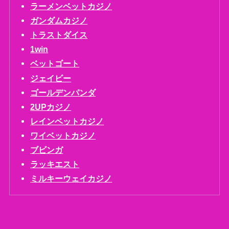
ラーメンベットカジノ
ガンダムカジノ
トラストダイス
1win
ベットゴート
ジェイビー
ゴールデンパンダ
2UPカジノ
レインベットカジノ
ワイベットカジノ
ブビンガ
ラッキエスト
ミルキーウェイカジノ