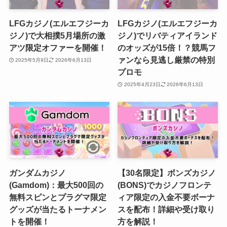
LFGカジノ(エルエフジーカ
LFGカジノ(エルエフジーカ
ジノ)で大相撲5月場所の激
ジノ)でリバティアイランド
アツ限定オファーを開催！
のオッズが15倍！？競馬フ
ァンなら見逃し厳禁の特別
2025年5月9日
2026年6月13日
プロモ
2025年4月23日
2026年6月13日
ガンダムカジノ
【30名限定】ボンズカジノ
(Gamdom)：最大500回の
(BONS)でカジノフロンテ
無料スピンとプラグマ限定
ィア限定の入金不要ボーナ
グッズが当たるトーナメン
スを配布！詳細や受け取り
トを開催！
方を解説！