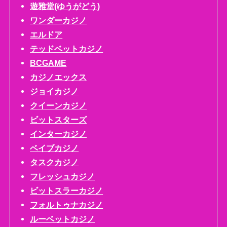
遊雅堂(ゆうがどう)
ワンダーカジノ
エルドア
テッドベットカジノ
BCGAME
カジノエックス
ジョイカジノ
クイーンカジノ
ビットスターズ
インターカジノ
ベイブカジノ
タスクカジノ
フレッシュカジノ
ビットスラーカジノ
フォルトゥナカジノ
ルーベットカジノ