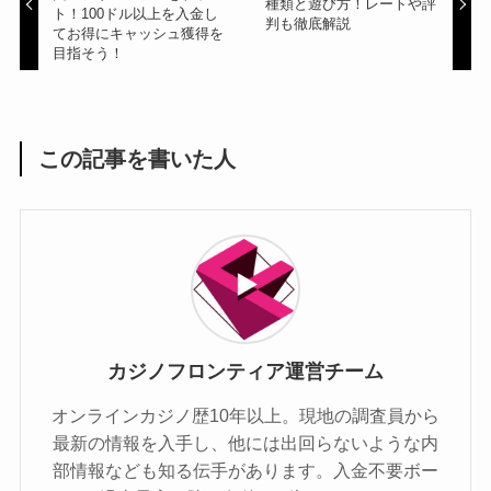
種類と遊び方！レートや評
ト！100ドル以上を入金し
判も徹底解説
てお得にキャッシュ獲得を
目指そう！
この記事を書いた人
カジノフロンティア運営チーム
オンラインカジノ歴10年以上。現地の調査員から
最新の情報を入手し、他には出回らないような内
部情報なども知る伝手があります。入金不要ボー