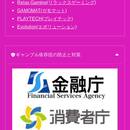
Relax Gaming(リラックスゲーミング)
GAMOMAT(ガモマット)
PLAYTECH(プレイテック)
Evolution(エボリューション)
ギャンブル依存症の防止と対策