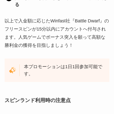
る
以上で入金額に応じたWinfast社『Battle Dwarf』の
フリースピンが15分以内にアカウントへ付与され
ます。人気ゲームでボーナス突入を願って高額な
勝利金の獲得を目指しましょう！
本プロモーションは1日1回参加可能で
す。
スピンランド利用時の注意点