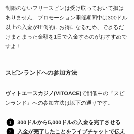
制限のないフリースピンは受け取っておいて損は
ありません。プロモーション開催期間中は300ドル
以上の入金が圧倒的にお得になるため、できるだ
けまとまった金額を1日で入金するのがおすすめで
すよ！
スピンランドへの参加方法
ヴィトエースカジノ(VITOACE)
で開催中の『スピ
ンランド』への参加方法は以下の通りです。
300ドルから5,000ドルの入金を完了させる
入金が完了したことをライブチャットで伝え