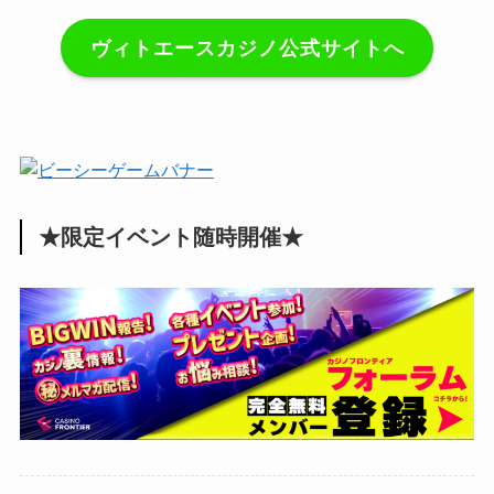
ヴィトエースカジノ公式サイトへ
★限定イベント随時開催★