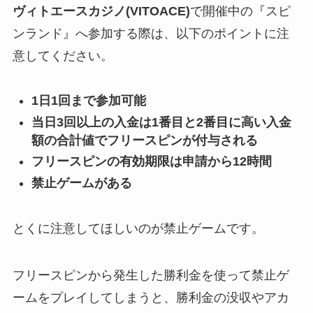
ヴィトエースカジノ(VITOACE)
で開催中の『スピ
ンランド』へ参加する際は、以下のポイントに注
意してください。
1日1回まで参加可能
当日3回以上の入金は1番目と2番目に高い入金
額の合計値でフリースピンが付与される
フリースピンの有効期限は申請から12時間
禁止ゲームがある
とくに注意してほしいのが禁止ゲームです。
フリースピンから発生した勝利金を使って禁止ゲ
ームをプレイしてしまうと、勝利金の没収やアカ