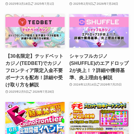
2025年3月18日
2025年7月1日
2025年2月5日
2026年7月28日
【30名限定】テッドベット
シャッフルカジノ
カジノ(TEDBET)でカジノ
(SHUFFLE)のエアドロップ
フロンティア限定入金不要
2が炎上！？詳細や獲得基
ボーナスを配布！詳細や受
準、炎上理由を解説
け取り方を解説
2024年12月14日
2026年7月25日
2025年2月5日
2026年7月28日