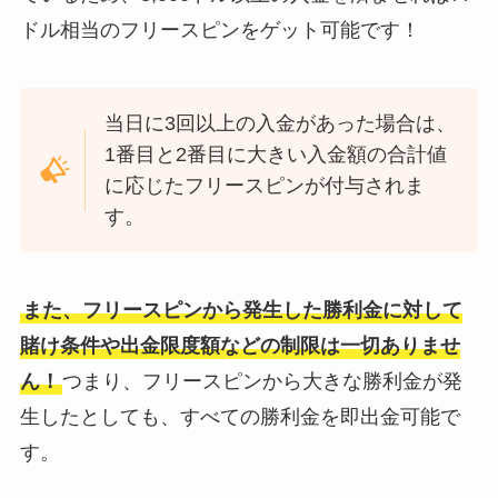
ドル相当のフリースピンをゲット可能です！
当日に3回以上の入金があった場合は、
1番目と2番目に大きい入金額の合計値
に応じたフリースピンが付与されま
す。
また、フリースピンから発生した勝利金に対して
賭け条件や出金限度額などの制限は一切ありませ
ん！
つまり、フリースピンから大きな勝利金が発
生したとしても、すべての勝利金を即出金可能で
す。