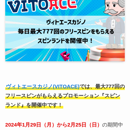
ヴィトエースカジノ(VITOACE)
では、最大777回の
フリースピンがもらえるプロモーション『スピン
ランド』を開催中です！
2024年1月29日（月）から2月25日（日）
の期間中