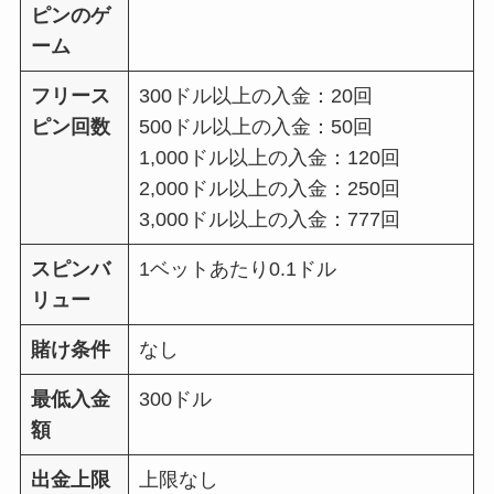
ピンのゲ
ーム
フリース
300ドル以上の入金：20回
ピン回数
500ドル以上の入金：50回
1,000ドル以上の入金：120回
2,000ドル以上の入金：250回
3,000ドル以上の入金：777回
スピンバ
1ベットあたり0.1ドル
リュー
賭け条件
なし
最低入金
300ドル
額
出金上限
上限なし