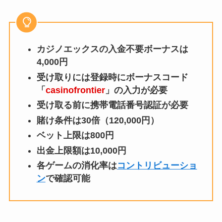
カジノエックスの入金不要ボーナスは
4,000円
受け取りには登録時にボーナスコード
「
casinofrontier
」の入力が必要
受け取る前に携帯電話番号認証が必要
賭け条件は30倍（120,000円）
ベット上限は800円
出金上限額は10,000円
各ゲームの消化率は
コントリビューショ
ン
で確認可能