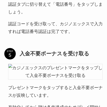
認証タブに切り替えて「電話番号」をタップしま
しょう。
認証コードを受け取って、カジノエックスで入力
すれば電話番号認証は完了です。
STEP
入金不要ボーナスを受け取る
プレゼントマークをタップすると入金不要ボーナ
スが反映しています。