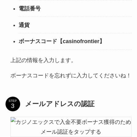
電話番号
通貨
ボーナスコード【casinofrontier】
上記の情報を入力します。
ボーナスコードを忘れずに入力してくださいね！
STEP
メールアドレスの認証