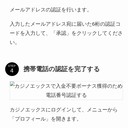
メールアドレスの認証を行います。
入力したメールアドレス宛に届いた6桁の認証コ
ードを入力して、「承認」をクリックしてくださ
い。
STEP
携帯電話の認証を完了する
カジノエックスにログインして、メニューから
「プロフィール」を開きます。