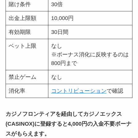
賭け条件
30倍
出金上限額
10,000円
有効期限
30日間
ベット上限
なし
※ボーナス消化に反映するのは
800円まで
禁止ゲーム
なし
消化率
コントリビューション
で確認
カジノフロンティアを経由してカジノエックス
(CASINOX)に登録すると4,000円の入金不要ボーナ
スがもらえます。