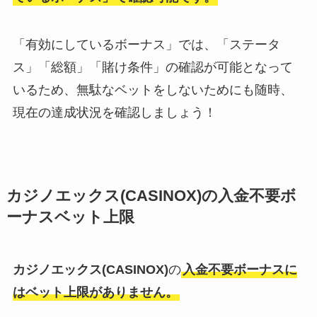
「有効にしているボーナス」では、「ステータ
ス」「総額」「賭け条件」の確認が可能となって
いるため、無駄なベットをしないためにも随時、
現在の達成状況を確認しましょう！
カジノエックス(CASINOX)の入金不要ボ
ーナスベット上限
カジノエックス(CASINOX)
の
入金不要ボーナスに
はベット上限がありません。