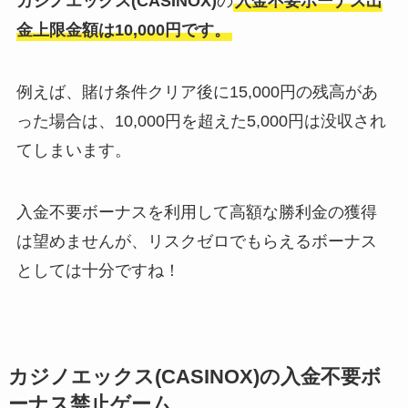
カジノエックス(CASINOX)
の
入金不要ボーナス出
金上限金額は10,000円です。
例えば、賭け条件クリア後に15,000円の残高があ
った場合は、10,000円を超えた5,000円は没収され
てしまいます。
入金不要ボーナスを利用して高額な勝利金の獲得
は望めませんが、リスクゼロでもらえるボーナス
としては十分ですね！
カジノエックス(CASINOX)の入金不要ボ
ーナス禁止ゲーム