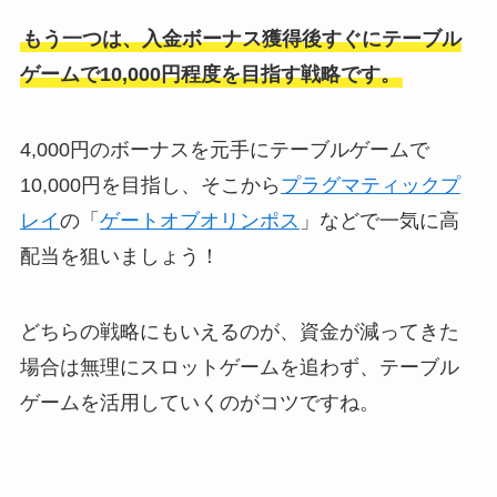
もう一つは、入金ボーナス獲得後すぐにテーブル
ゲームで10,000円程度を目指す戦略です。
4,000円のボーナスを元手にテーブルゲームで
10,000円を目指し、そこから
プラグマティックプ
レイ
の「
ゲートオブオリンポス
」などで一気に高
配当を狙いましょう！
どちらの戦略にもいえるのが、資金が減ってきた
場合は無理にスロットゲームを追わず、テーブル
ゲームを活用していくのがコツですね。