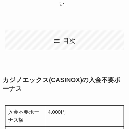
い。
目次
カジノエックス(CASINOX)の入金不要ボ
ーナス
入金不要ボー
4,000円
ナス額