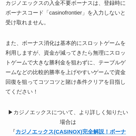
カジノエックスの入金不要ボーナスは、登録時に
ボーナスコード「casinofrontier」を入力しないと
受け取れません。
また、ボーナス消化は基本的にスロットゲームを
利用しますが、資金が減ってきたら無理にスロッ
トゲームで大きな勝利金を狙わずに、テーブルゲ
ームなどの比較的勝率を上げやすいゲームで資金
回復を狙ってコツコツと賭け条件クリアを目指し
てください！
▶︎カジノエックスについて、より詳しく知りたい
場合は
『
カジノエックス(CASINOX)完全解説！ボーナ