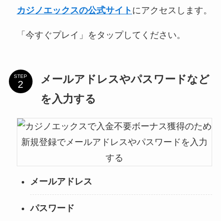
カジノエックスの公式サイト
にアクセスします。
「今すぐプレイ」をタップしてください。
メールアドレスやパスワードなど
STEP
を入力する
メールアドレス
パスワード