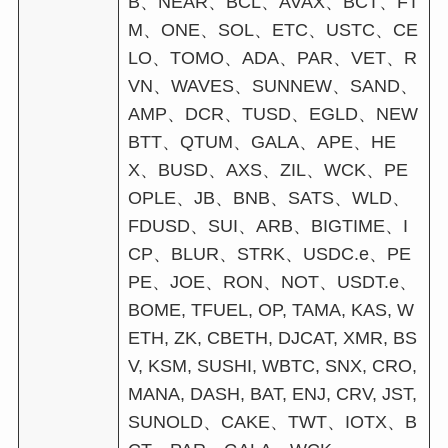
B、NEAR、BCL、AVAX、BCT、FT
M、ONE、SOL、ETC、USTC、CE
LO、TOMO、ADA、PAR、VET、R
VN、WAVES、SUNNEW、SAND、
AMP、DCR、TUSD、EGLD、NEW
BTT、QTUM、GALA、APE、HE
X、BUSD、AXS、ZIL、WCK、PE
OPLE、JB、BNB、SATS、WLD、
FDUSD、SUI、ARB、BIGTIME、I
CP、BLUR、STRK、USDC.e、PE
PE、JOE、RON、NOT、USDT.e、
BOME, TFUEL, OP, TAMA, KAS, W
ETH, ZK, CBETH, DJCAT, XMR, BS
V, KSM, SUSHI, WBTC, SNX, CRO,
MANA, DASH, BAT, ENJ, CRV, JST,
SUNOLD、CAKE、TWT、IOTX、B