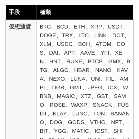
手段
種類
仮想通貨
BTC、BCD、ETH、XRP、USDT、
DOGE、TRX、LTC、LINK、DOT、
XLM、USDC、BCH、ATOM、EO
S、DAI、APT、AAVE、YFI、XE
N、HNT、RUNE、BTCB、GMX、B
TG、ALGO、HBAR、NANO、KAV
A、NEXO、LUNA、UNI、FIL、AM
PL、DGB、GMT、JPEG、ICX、W
BNB、MAGIC、XTZ、GST、SAM
O、ROSE、WAXP、SNACK、FUS
DT、KLAY、LUNC、TON、BANAN
O、DOG、GODS、VTHO、NFT、
BIT、YGG、MATIC、IOST、SHI