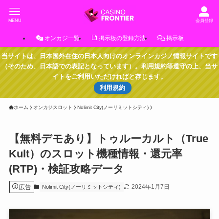
MENU
会員登録
オンカジ一覧
掲示板の登録方法
掲示板
当サイトは、日本国外在住の日本人向けのオンラインカジノ情報サイトです
（そのため、日本語での表記となっています）。利用規約等遵守の上、当サ
イトをご利用いただければと存じます。
利用規約
ホーム
オンカジスロット
Nolimit City(ノーリミットシティ)
【無料デモあり】トゥルーカルト（True
Kult）のスロット機種情報・還元率
(RTP)・検証攻略データ
広告
2024年1月7日
Nolimit City(ノーリミットシティ)