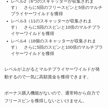
レベル2（6つのスキャッターが収集されま
す） さらに5回のフリースピンと5倍のマルチ
プライヤーワイルドを獲得
レベル3（11のスキャッターが収集されま
す） さらに5回のスピンと10倍のマルチプラ
イヤーワイルドを獲得
レベル4（18個のスキャッターが収集されま
す） さらに5回のスピンと100倍のマルチプラ
イヤーワイルドを獲得
レベルが上がるとマルチプライヤーワイルドが発
動するので一気に高額賞金を獲得できます。
ボーナス購入機能がないので、通常時から自力で
フリースピンを獲得しないといけません。