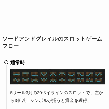
ソードアンドグレイルのスロットゲーム
フロー
通常時
5リール3列の20ペイラインのスロットで、左か
ら3個以上シンボルが揃うと賞金を獲得。