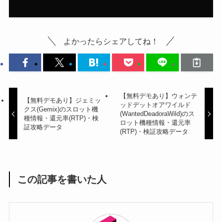
よかったらシェアしてね！
【無料デモあり】ウォンテ
【無料デモあり】ジェミッ
ッドデットオアワイルド
クス(Gemix)のスロット機
(WantedDeadoraWild)のス
種情報・還元率(RTP)・検
ロット機種情報・還元率
証攻略データ
(RTP)・検証攻略データ
この記事を書いた人