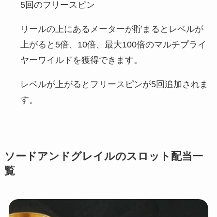
5回のフリースピン
リールの上にあるメーターが貯まるとレベルが
上がると5倍、10倍、最大100倍のマルチプライ
ヤーワイルドを獲得できます。
レベルが上がるとフリースピンが5回追加されま
す。
ソードアンドグレイルのスロット配当一
覧