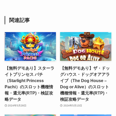
関連記事
【無料デモあり】スターラ
【無料デモあり】ザ・ドッ
イトプリンセス パチ
グハウス・ドッグオアアラ
（Starlight Princess
イブ（The Dog House –
Pachi）のスロット機種情
Dog or Alive）のスロット
報・還元率(RTP)・検証攻
機種情報・還元率(RTP)・
略データ
検証攻略データ
2024年5月28日
2024年5月13日