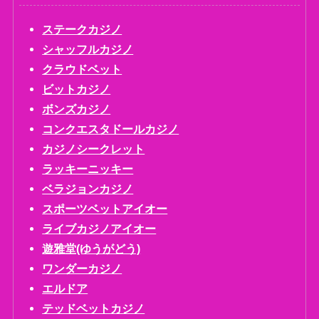
ステークカジノ
シャッフルカジノ
クラウドベット
ビットカジノ
ボンズカジノ
コンクエスタドールカジノ
カジノシークレット
ラッキーニッキー
ベラジョンカジノ
スポーツベットアイオー
ライブカジノアイオー
遊雅堂(ゆうがどう)
ワンダーカジノ
エルドア
テッドベットカジノ