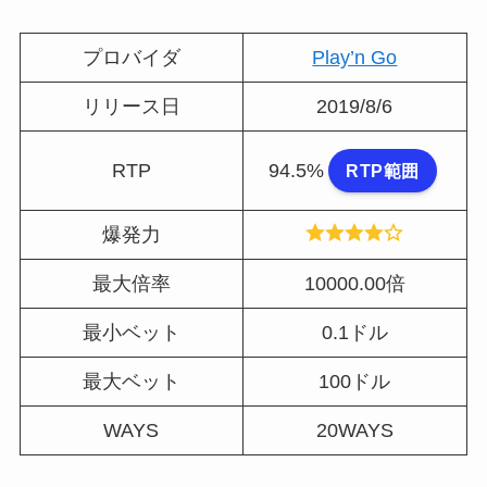
プロバイダ
Play’n Go
リリース日
2019/8/6
RTP
94.5%
RTP範囲
爆発力
最大倍率
10000.00倍
最小ベット
0.1ドル
最大ベット
100ドル
WAYS
20WAYS