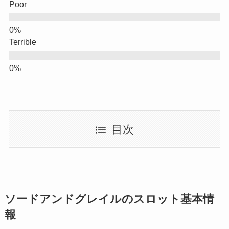
Poor
Terrible
目次
ソードアンドグレイルのスロット基本情
報