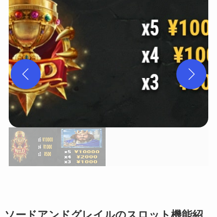
ソードアンドグレイルのスロット機能紹