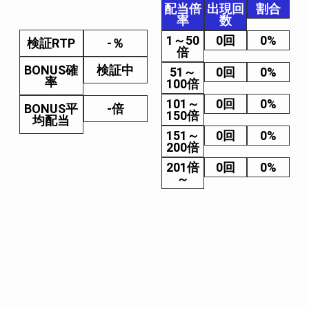
配当倍
出現回
割合
率
数
1～50
0回
0%
検証RTP
-％
倍
BONUS確
検証中
51～
0回
0%
率
100倍
101～
0回
0%
BONUS平
-倍
150倍
均配当
151～
0回
0%
200倍
201倍
0回
0%
～