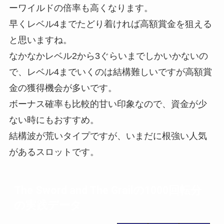
ーワイルドの倍率も高くなります。
早くレベル4までたどり着ければ高額賞金を狙える
と思いますね。
なかなかレベル2から3ぐらいまでしかいかないの
で、レベル4までいくのは結構難しいですが高額賞
金の獲得機会が多いです。
ボーナス確率も比較的甘い印象なので、資金が少
ない時にもおすすめ。
結構波が荒いタイプですが、いまだに根強い人気
があるスロットです。
The Sword and The Grailの1000回転分
の実践データ