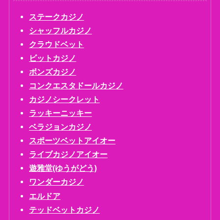
ステークカジノ
シャッフルカジノ
クラウドベット
ビットカジノ
ボンズカジノ
コンクエスタドールカジノ
カジノシークレット
ラッキーニッキー
ベラジョンカジノ
スポーツベットアイオー
ライブカジノアイオー
遊雅堂(ゆうがどう)
ワンダーカジノ
エルドア
テッドベットカジノ