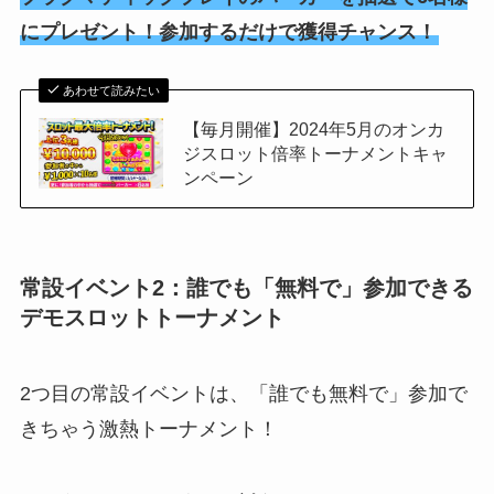
にプレゼント！参加するだけで獲得チャンス！
あわせて読みたい
【毎月開催】2024年5月のオンカ
ジスロット倍率トーナメントキャ
ンペーン
常設イベント2：誰でも「無料で」参加できる
デモスロットトーナメント
2つ目の常設イベントは、「誰でも無料で」参加で
きちゃう激熱トーナメント！