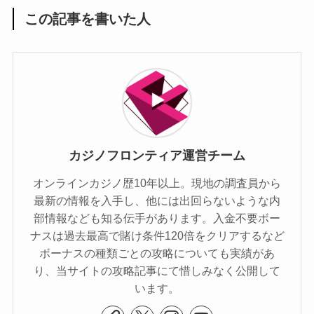
この記事を書いた人
カジノフロンティア運営チーム
オンラインカジノ歴10年以上。現地の調査員から
最新の情報を入手し、他には出回らないような内
部情報なども知る伝手があります。入金不要ボー
ナスは過去最高で賭け条件120倍をクリアするなど
ボーナスの種類ごとの攻略についても実績があ
り、当サイトの攻略記事にて惜しみなく公開して
います。