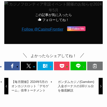
この記事が気に入ったら
フォローしてね！
Follow @CasinoFrontier
Follow Me
よかったらシェアしてね！
【毎月開催】2024年5月の
ガンダムカジノ(Gamdom)
オンカジスロット「デモゲ
入金ボーナスの100ドル分
ーム」倍率トーナメント
を徹底解説