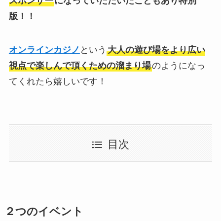
スポンサー
になっていただいたこともあり特別
版！！
オンラインカジノ
という
大人の遊び場をより広い
視点で楽しんで頂くための溜まり場
のようになっ
てくれたら嬉しいです！
目次
２つのイベント