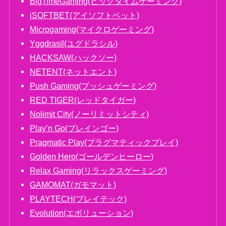
BigTimeGaming(ビッグタイムゲーミング)
iSOFTBET(アイソフトベット)
Microgaming(マイクロゲーミング)
Yggdrasil(ユグドラシル)
HACKSAW(ハックソー)
NETENT(ネットエント)
Push Gaming(プッシュゲーミング)
RED TIGER(レッドタイガー)
Nolimit City(ノーリミットシティ)
Play’n Go(プレインゴー)
Pragmatic Play(プラグマティックプレイ)
Golden Hero(ゴールデンヒーロー)
Relax Gaming(リラックスゲーミング)
GAMOMAT(ガモマット)
PLAYTECH(プレイテック)
Evolution(エボリューション)