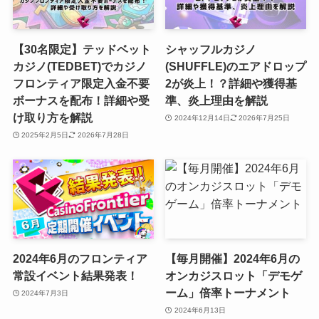
【30名限定】テッドベット
シャッフルカジノ
カジノ(TEDBET)でカジノ
(SHUFFLE)のエアドロップ
フロンティア限定入金不要
2が炎上！？詳細や獲得基
ボーナスを配布！詳細や受
準、炎上理由を解説
け取り方を解説
2024年12月14日
2026年7月25日
2025年2月5日
2026年7月28日
2024年6月のフロンティア
【毎月開催】2024年6月の
常設イベント結果発表！
オンカジスロット「デモゲ
ーム」倍率トーナメント
2024年7月3日
2024年6月13日