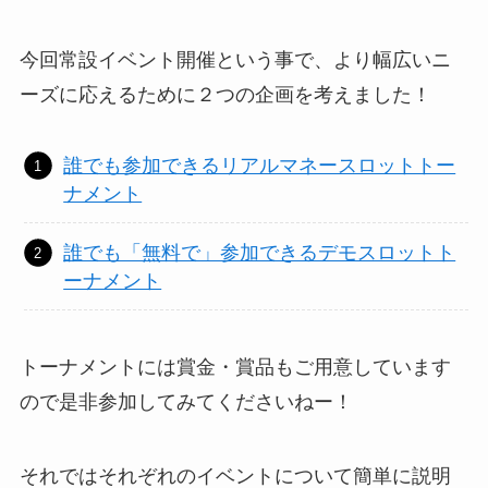
今回常設イベント開催という事で、より幅広いニ
ーズに応えるために２つの企画を考えました！
誰でも参加できるリアルマネースロットトー
ナメント
誰でも「無料で」参加できるデモスロットト
ーナメント
トーナメントには賞金・賞品もご用意しています
ので是非参加してみてくださいねー！
それではそれぞれのイベントについて簡単に説明