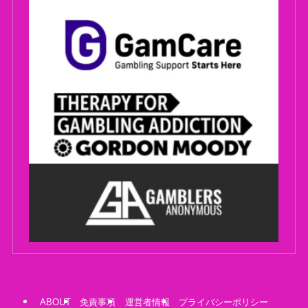
ABOUT
免責事項
運営者情報
プライバシーポリシー